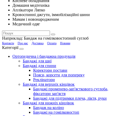
Кисневе обладнання
Домашня медтехніка
Аплікатори Ляпко
Кровоспинні джгути, іммобілізаційні шини
Мамам і новонародженим
Медичний одяг
Наприклад:
Бандаж на гомілковостопний суглоб
Контакти
Про нас
Доставка
Оплата
Новини
Категорії
Ортопедична і бандажна продукція
Бандажі для шиї
Бандажі для спини
Коректори постави
Пояси, корсети для попереку
Реклінатори
Бандажі для верхніх кінцівок
Бандажі променево-зап'ясткового суглоба,
фіксатори зап'ястя
Бандажі для підтримки плеча, ліктя, руки
Бандажі для нижніх кінцівок
Бандаж на коліно
Бандажі на гомілковостоп