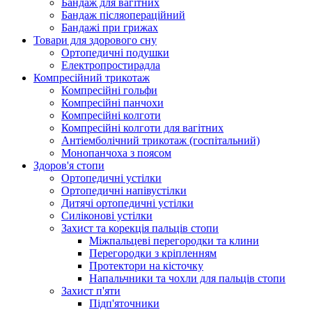
Бандаж для вагітних
Бандаж післяопераційний
Бандажі при грижах
Товари для здорового сну
Ортопедичні подушки
Електропростирадла
Компресійний трикотаж
Компресійні гольфи
Компресійні панчохи
Компресійні колготи
Компресійні колготи для вагітних
Антіемболічний трикотаж (госпітальний)
Монопанчоха з поясом
Здоров'я стопи
Ортопедичні устілки
Ортопедичні напівустілки
Дитячі ортопедичні устілки
Силіконові устілки
Захист та корекція пальців стопи
Міжпальцеві перегородки та клини
Перегородки з кріпленням
Протектори на кісточку
Напальчники та чохли для пальців стопи
Захист п'яти
Підп'яточники