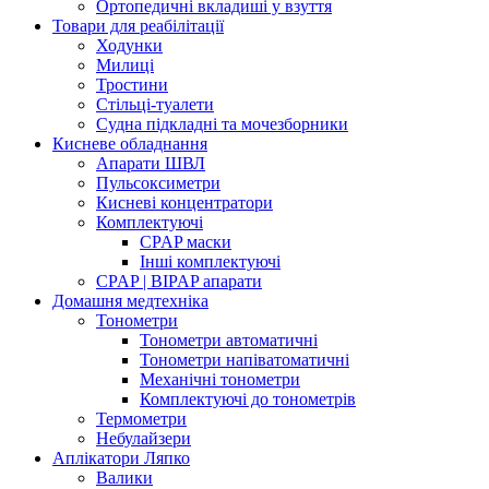
Ортопедичні вкладиші у взуття
Товари для реабілітації
Ходунки
Милиці
Тростини
Стільці-туалети
Судна підкладні та мочезборники
Кисневе обладнання
Апарати ШВЛ
Пульсоксиметри
Кисневі концентратори
Комплектуючі
CPAP маски
Інші комплектуючі
CPAP | BIPAP апарати
Домашня медтехніка
Тонометри
Тонометри автоматичні
Тонометри напіватоматичні
Механічні тонометри
Комплектуючі до тонометрів
Термометри
Небулайзери
Аплікатори Ляпко
Валики