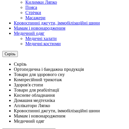
Килимки Ляпко
Пояса
Стрічки
Масажери
Кровоспинні джгути, іммобілізаційні шини
Мамам і новонародженим
Медичний одяг
Медичні халати
Медичні костюми
Скрізь
Скрізь
Ортопедична і бандажна продукція
Товари для здорового сну
Компресійний трикотаж
Здоров'я стопи
Товари для реабілітації
Кисневе обладнання
Домашня медтехніка
Аплікатори Ляпко
Кровоспинні джгути, іммобілізаційні шини
Мамам і новонародженим
Медичний одяг