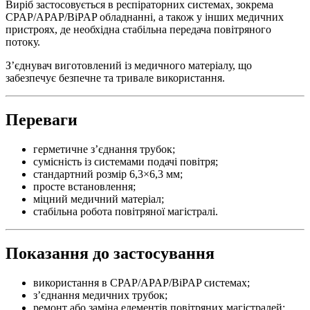
Виріб застосовується в респіраторних системах, зокрема
CPAP/APAP/BiPAP обладнанні, а також у інших медичних
пристроях, де необхідна стабільна передача повітряного
потоку.
З’єднувач виготовлений із медичного матеріалу, що
забезпечує безпечне та тривале використання.
Переваги
герметичне з’єднання трубок;
сумісність із системами подачі повітря;
стандартний розмір 6,3×6,3 мм;
просте встановлення;
міцний медичний матеріал;
стабільна робота повітряної магістралі.
Показання до застосування
використання в CPAP/APAP/BiPAP системах;
з’єднання медичних трубок;
ремонт або заміна елементів повітряних магістралей;