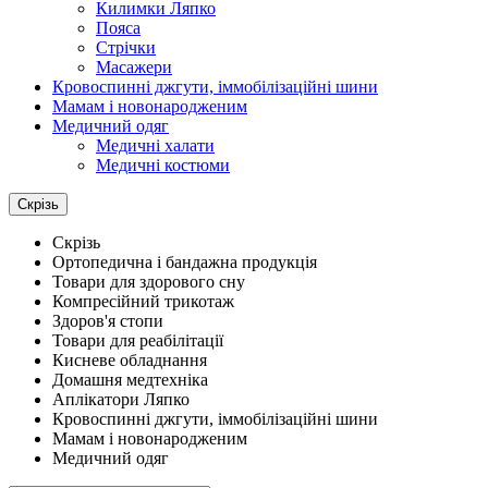
Килимки Ляпко
Пояса
Стрічки
Масажери
Кровоспинні джгути, іммобілізаційні шини
Мамам і новонародженим
Медичний одяг
Медичні халати
Медичні костюми
Скрізь
Скрізь
Ортопедична і бандажна продукція
Товари для здорового сну
Компресійний трикотаж
Здоров'я стопи
Товари для реабілітації
Кисневе обладнання
Домашня медтехніка
Аплікатори Ляпко
Кровоспинні джгути, іммобілізаційні шини
Мамам і новонародженим
Медичний одяг