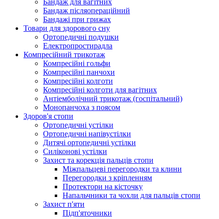
Бандаж для вагітних
Бандаж післяопераційний
Бандажі при грижах
Товари для здорового сну
Ортопедичні подушки
Електропростирадла
Компресійний трикотаж
Компресійні гольфи
Компресійні панчохи
Компресійні колготи
Компресійні колготи для вагітних
Антіемболічний трикотаж (госпітальний)
Монопанчоха з поясом
Здоров'я стопи
Ортопедичні устілки
Ортопедичні напівустілки
Дитячі ортопедичні устілки
Силіконові устілки
Захист та корекція пальців стопи
Міжпальцеві перегородки та клини
Перегородки з кріпленням
Протектори на кісточку
Напальчники та чохли для пальців стопи
Захист п'яти
Підп'яточники