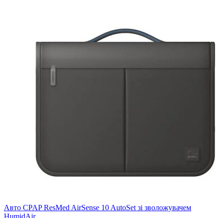
Авто CPAP ResMed AirSense 10 AutoSet зі зволожувачем
HumidAir