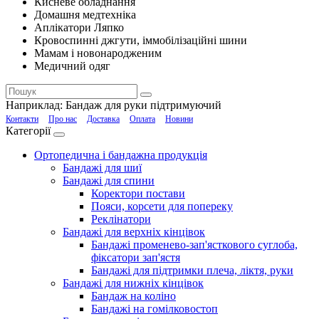
Кисневе обладнання
Домашня медтехніка
Аплікатори Ляпко
Кровоспинні джгути, іммобілізаційні шини
Мамам і новонародженим
Медичний одяг
Наприклад:
Бандаж для руки підтримуючий
Контакти
Про нас
Доставка
Оплата
Новини
Категорії
Ортопедична і бандажна продукція
Бандажі для шиї
Бандажі для спини
Коректори постави
Пояси, корсети для попереку
Реклінатори
Бандажі для верхніх кінцівок
Бандажі променево-зап'ясткового суглоба,
фіксатори зап'ястя
Бандажі для підтримки плеча, ліктя, руки
Бандажі для нижніх кінцівок
Бандаж на коліно
Бандажі на гомілковостоп