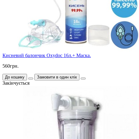
Кисневий балончик Oxydoc 16л.+ Маска.
560грн.
До кошику
Замовити в один клік
Закінчується