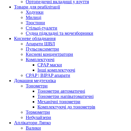
Ортопедичні вкладиші у взуття
Товари для реабілітації
Ходунки
Милиці
Тростини
Стільці-туалети
Судна підкладні та мочезборники
Кисневе обладнання
Апарати ШВЛ
Пульсоксиметри
Кисневі концентратори
Комплектуючі
CPAP маски
Інші комплектуючі
CPAP | BIPAP апарати
Домашня медтехніка
Тонометри
Тонометри автоматичні
Тонометри напіватоматичні
Механічні тонометри
Комплектуючі до тонометрів
Термометри
Небулайзери
Аплікатори Ляпко
Валики