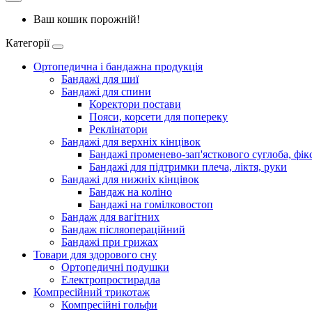
Ваш кошик порожній!
Категорії
Ортопедична і бандажна продукція
Бандажі для шиї
Бандажі для спини
Коректори постави
Пояси, корсети для попереку
Реклінатори
Бандажі для верхніх кінцівок
Бандажі променево-зап'ясткового суглоба, фікс
Бандажі для підтримки плеча, ліктя, руки
Бандажі для нижніх кінцівок
Бандаж на коліно
Бандажі на гомілковостоп
Бандаж для вагітних
Бандаж післяопераційний
Бандажі при грижах
Товари для здорового сну
Ортопедичні подушки
Електропростирадла
Компресійний трикотаж
Компресійні гольфи