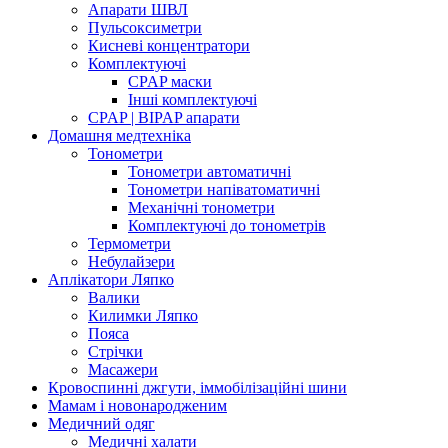
Апарати ШВЛ
Пульсоксиметри
Кисневі концентратори
Комплектуючі
CPAP маски
Інші комплектуючі
CPAP | BIPAP апарати
Домашня медтехніка
Тонометри
Тонометри автоматичні
Тонометри напіватоматичні
Механічні тонометри
Комплектуючі до тонометрів
Термометри
Небулайзери
Аплікатори Ляпко
Валики
Килимки Ляпко
Пояса
Стрічки
Масажери
Кровоспинні джгути, іммобілізаційні шини
Мамам і новонародженим
Медичний одяг
Медичні халати