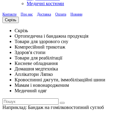
Медичні костюми
Контакти
Про нас
Доставка
Оплата
Новини
Скрізь
Скрізь
Ортопедична і бандажна продукція
Товари для здорового сну
Компресійний трикотаж
Здоров'я стопи
Товари для реабілітації
Кисневе обладнання
Домашня медтехніка
Аплікатори Ляпко
Кровоспинні джгути, іммобілізаційні шини
Мамам і новонародженим
Медичний одяг
Наприклад:
Бандаж на гомілковостопний суглоб