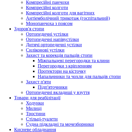
Компресійні панчохи
Компресійні колготи
Компресійні колготи для вагітних
Антіемболічний трикотаж (госпітальний)
Монопанчоха з поясом
Здоров'я стопи
Ортопедичні устілки
Ортопедичні напівустілки
Дитячі ортопедичні устілки
Силіконові устілки
Захист та корекція пальців стопи
Міжпальцеві перегородки та клини
Перегородки з кріпленням
Протектори на кісточку
Напальчники та чохли для пальців стопи
Захист п'яти
Підп'яточники
Ортопедичні вкладиші у взуття
Товари для реабілітації
Ходунки
Милиці
Тростини
Стільці-туалети
Судна підкладні та мочезборники
Кисневе обладнання