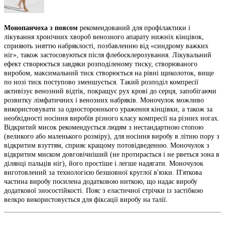
Монопанчоха з поясом
рекомендований для профілактики і
лікування хронічних хвороб венозного апарату нижніх кінцівок,
сприяють зняттю набряклості, позбавленню від «синдрому важких
ніг», також застосовуються після флебосклерозування. Лікувальний
ефект створюється завдяки розподіленому тиску, створюваного
виробом, максимальний тиск створюється на рівні щиколоток, вище
по нозі тиск поступово зменшується. Такий розподіл компресії
активізує венозний відтік, покращує рух крові до серця, запобігаючи
розвитку лімфатичних і венозних набряків. Моночулок можливо
використовувати за одностороннього ураження кінцівки, а також за
необхідності носіння виробів різного класу компресії на різних ногах.
Відкритий мисок рекомендується людям з нестандартною стопою
(великого або маленького розміру), для носіння виробу в літню пору з
відкритим взуттям, сприяє кращому потовідведенню. Моночулок з
відкритим миском довговічніший (не протирається і не рветься зона в
ділянці пальців ніг), його простіше і легше надягати. Моночулок
виготовлений за технологією безшовної круглої в'язки. П'яткова
частина виробу посилена додатковою ниткою, що надає виробу
додаткової зносостійкості. Пояс з еластичної стрічки із застібкою
велкро використовується для фіксації виробу на талії.