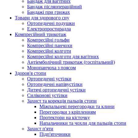
Бандаж для вагітних
Бандаж післяопераційний
Бандажі при грижах
Товари для здорового сну
Ортопедичні подушки
Електропростирадла
Компресійний трикотаж
Компресійні гольфи
Компресійні панчохи
Компресійні колготи
Компресійні колготи для вагітних
Антіемболічний трикотаж (госпітальний)
Монопанчоха з поясом
Здоров'я стопи
Ортопедичні устілки
Ортопедичні напівустілки
Дитячі ортопедичні устілки
Силіконові устілки
Захист та корекція пальців стопи
Міжпальцеві перегородки та клини
Перегородки з кріпленням
Протектори на кісточку
Напальчники та чохли для пальців стопи
Захист п'яти
Підп'яточники