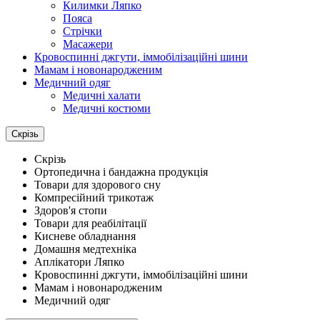
Килимки Ляпко
Пояса
Стрічки
Масажери
Кровоспинні джгути, іммобілізаційні шини
Мамам і новонародженим
Медичний одяг
Медичні халати
Медичні костюми
Скрізь
Скрізь
Ортопедична і бандажна продукція
Товари для здорового сну
Компресійний трикотаж
Здоров'я стопи
Товари для реабілітації
Кисневе обладнання
Домашня медтехніка
Аплікатори Ляпко
Кровоспинні джгути, іммобілізаційні шини
Мамам і новонародженим
Медичний одяг