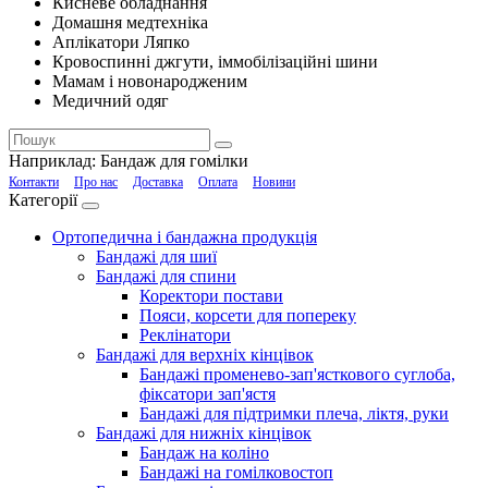
Кисневе обладнання
Домашня медтехніка
Аплікатори Ляпко
Кровоспинні джгути, іммобілізаційні шини
Мамам і новонародженим
Медичний одяг
Наприклад:
Бандаж для гомілки
Контакти
Про нас
Доставка
Оплата
Новини
Категорії
Ортопедична і бандажна продукція
Бандажі для шиї
Бандажі для спини
Коректори постави
Пояси, корсети для попереку
Реклінатори
Бандажі для верхніх кінцівок
Бандажі променево-зап'ясткового суглоба,
фіксатори зап'ястя
Бандажі для підтримки плеча, ліктя, руки
Бандажі для нижніх кінцівок
Бандаж на коліно
Бандажі на гомілковостоп