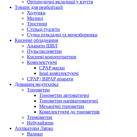
Ортопедичні вкладиші у взуття
Товари для реабілітації
Ходунки
Милиці
Тростини
Стільці-туалети
Судна підкладні та мочезборники
Кисневе обладнання
Апарати ШВЛ
Пульсоксиметри
Кисневі концентратори
Комплектуючі
CPAP маски
Інші комплектуючі
CPAP | BIPAP апарати
Домашня медтехніка
Тонометри
Тонометри автоматичні
Тонометри напіватоматичні
Механічні тонометри
Комплектуючі до тонометрів
Термометри
Небулайзери
Аплікатори Ляпко
Валики