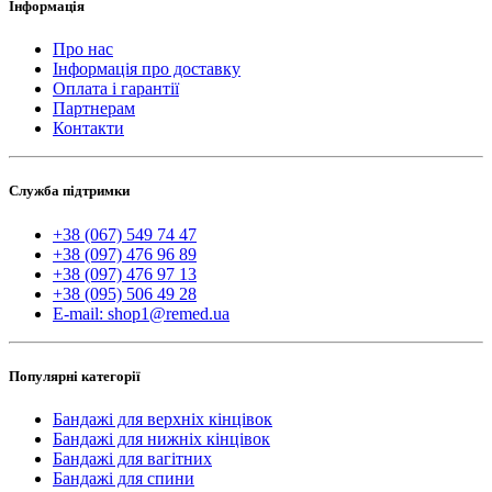
Інформація
Про нас
Інформація про доставку
Оплата і гарантії
Партнерам
Контакти
Служба підтримки
+38 (067) 549 74 47
+38 (097) 476 96 89
+38 (097) 476 97 13
+38 (095) 506 49 28
E-mail: shop1@remed.ua
Популярні категорії
Бандажі для верхніх кінцівок
Бандажі для нижніх кінцівок
Бандажі для вагітних
Бандажі для спини