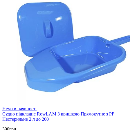
Нема в наявності
Судно підкладне RowLAM З кришкою Прямокутне з РР
Нестерильне 2 л до 200
390грн.