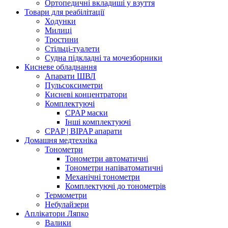
Ортопедичні вкладиші у взуття
Товари для реабілітації
Ходунки
Милиці
Тростини
Стільці-туалети
Судна підкладні та мочезборники
Кисневе обладнання
Апарати ШВЛ
Пульсоксиметри
Кисневі концентратори
Комплектуючі
CPAP маски
Інші комплектуючі
CPAP | BIPAP апарати
Домашня медтехніка
Тонометри
Тонометри автоматичні
Тонометри напіватоматичні
Механічні тонометри
Комплектуючі до тонометрів
Термометри
Небулайзери
Аплікатори Ляпко
Валики