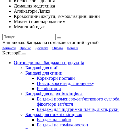
Кисневе обладнання
Домашня медтехніка
Аплікатори Ляпко
Кровоспинні джгути, іммобілізаційні шини
Мамам і новонародженим
Медичний одяг
Наприклад:
Бандаж на гомілковостопний суглоб
Контакти
Про нас
Доставка
Оплата
Новини
Категорії
Ортопедична і бандажна продукція
Бандажі для шиї
Бандажі для спини
Коректори постави
Пояси, корсети для попереку
Реклінатори
Бандажі для верхніх кінцівок
Бандажі променево-зап'ясткового суглоба,
фіксатори зап'ястя
Бандажі для підтримки плеча, ліктя, руки
Бандажі для нижніх кінцівок
Бандаж на коліно
Бандажі на гомілковостоп