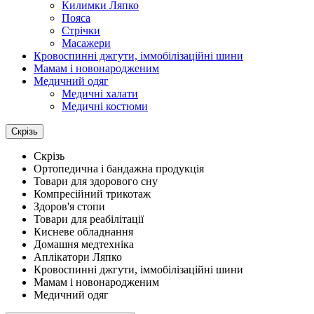
Килимки Ляпко
Пояса
Стрічки
Масажери
Кровоспинні джгути, іммобілізаційні шини
Мамам і новонародженим
Медичний одяг
Медичні халати
Медичні костюми
Скрізь
Скрізь
Ортопедична і бандажна продукція
Товари для здорового сну
Компресійний трикотаж
Здоров'я стопи
Товари для реабілітації
Кисневе обладнання
Домашня медтехніка
Аплікатори Ляпко
Кровоспинні джгути, іммобілізаційні шини
Мамам і новонародженим
Медичний одяг