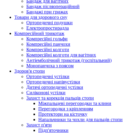
Бандаж для вагітних
Бандаж післяопераційний
Бандажі при грижах
Товари для здорового сну
Ортопедичні подушки
Електропростирадла
Компресійний трикотаж
Компресійні гольфи
Компресійні панчохи
Компресійні колготи
Компресійні колготи для вагітних
Антіемболічний трикотаж (госпітальний)
Монопанчоха з поясом
Здоров'я стопи
Ортопедичні устілки
Ортопедичні напівустілки
Дитячі ортопедичні устілки
Силіконові устілки
Захист та корекція пальців стопи
Міжпальцеві перегородки та клини
Перегородки з кріпленням
Протектори на кісточку
Напальчники та чохли для пальців стопи
Захист п'яти
Підп'яточники