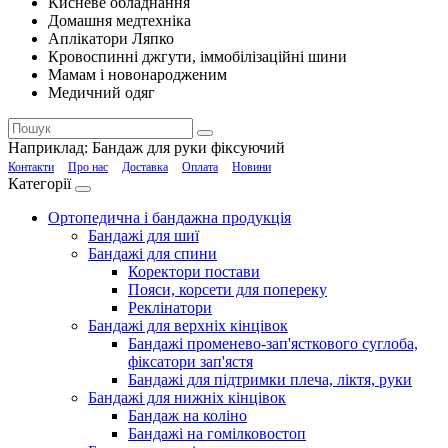
Кисневе обладнання
Домашня медтехніка
Аплікатори Ляпко
Кровоспинні джгути, іммобілізаційні шини
Мамам і новонародженим
Медичний одяг
Наприклад:
Бандаж для руки фіксуючий
Контакти
Про нас
Доставка
Оплата
Новини
Категорії
Ортопедична і бандажна продукція
Бандажі для шиї
Бандажі для спини
Коректори постави
Пояси, корсети для попереку
Реклінатори
Бандажі для верхніх кінцівок
Бандажі променево-зап'ясткового суглоба,
фіксатори зап'ястя
Бандажі для підтримки плеча, ліктя, руки
Бандажі для нижніх кінцівок
Бандаж на коліно
Бандажі на гомілковостоп