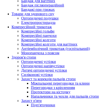
Бандаж для вагітних
Бандаж післяопераційний
Бандажі при грижах
Товари для здорового сну
Ортопедичні подушки
Електропростирадла
Компресійний трикотаж
Компресійні гольфи
Компресійні панчохи
Компресійні колготи
Компресійні колготи для вагітних
Антіемболічний трикотаж (госпітальний)
Монопанчоха з поясом
Здоров'я стопи
Ортопедичні устілки
Ортопедичні напівустілки
Дитячі ортопедичні устілки
Силіконові устілки
Захист та корекція пальців стопи
Міжпальцеві перегородки та клини
Перегородки з кріпленням
Протектори на кісточку
Напальчники та чохли для пальців стопи
Захист п'яти
Підп'яточники