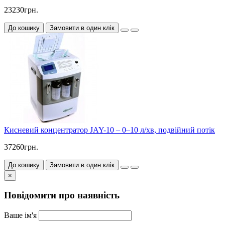
23230грн.
До кошику
Замовити в один клік
Кисневий концентратор JAY-10 – 0–10 л/хв, подвійний потік
37260грн.
До кошику
Замовити в один клік
×
Повідомити про наявність
Ваше ім'я