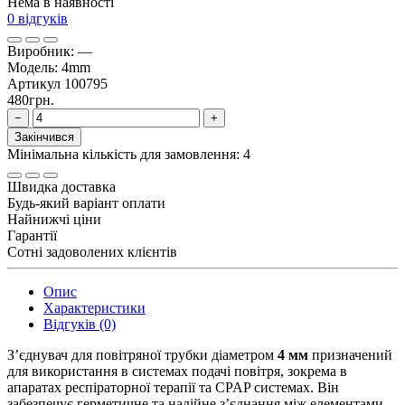
Нема в наявності
0 відгуків
Виробник:
—
Модель:
4mm
Артикул
100795
480грн.
−
+
Закінчився
Мінімальна кількість для замовлення: 4
Швидка доставка
Будь-який варіант оплати
Найнижчі ціни
Гарантії
Сотні задоволених клієнтів
Опис
Характеристики
Відгуків (0)
З’єднувач для повітряної трубки діаметром
4 мм
призначений
для використання в системах подачі повітря, зокрема в
апаратах респіраторної терапії та CPAP системах. Він
забезпечує герметичне та надійне з’єднання між елементами