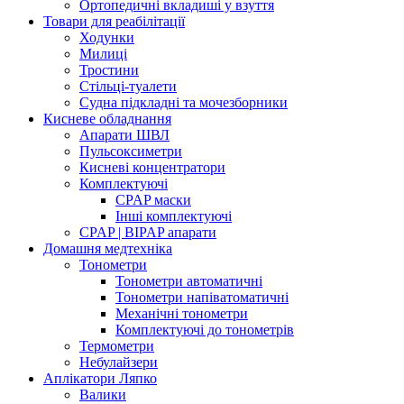
Ортопедичні вкладиші у взуття
Товари для реабілітації
Ходунки
Милиці
Тростини
Стільці-туалети
Судна підкладні та мочезборники
Кисневе обладнання
Апарати ШВЛ
Пульсоксиметри
Кисневі концентратори
Комплектуючі
CPAP маски
Інші комплектуючі
CPAP | BIPAP апарати
Домашня медтехніка
Тонометри
Тонометри автоматичні
Тонометри напіватоматичні
Механічні тонометри
Комплектуючі до тонометрів
Термометри
Небулайзери
Аплікатори Ляпко
Валики