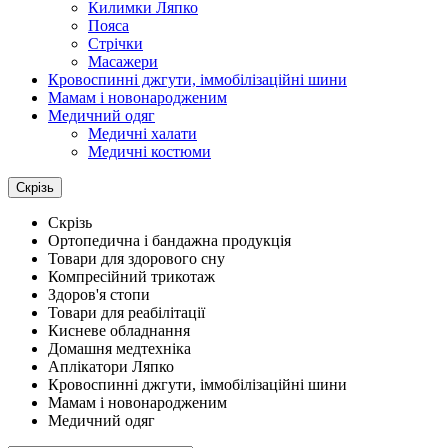
Килимки Ляпко
Пояса
Стрічки
Масажери
Кровоспинні джгути, іммобілізаційні шини
Мамам і новонародженим
Медичний одяг
Медичні халати
Медичні костюми
Скрізь
Скрізь
Ортопедична і бандажна продукція
Товари для здорового сну
Компресійний трикотаж
Здоров'я стопи
Товари для реабілітації
Кисневе обладнання
Домашня медтехніка
Аплікатори Ляпко
Кровоспинні джгути, іммобілізаційні шини
Мамам і новонародженим
Медичний одяг