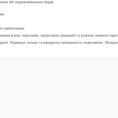
зминок або відновлювальних вправ.
ань.
их навантажень.
ування м'язів, переломів, хірургічних операцій) за рахунок значного при
рапії. Підвищує силову та швидкісну витривалість спортсменів. Збільшує