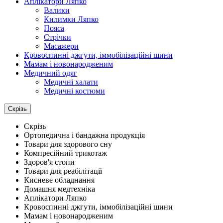
Аплікатори Ляпко
Валики
Килимки Ляпко
Пояса
Стрічки
Масажери
Кровоспинні джгути, іммобілізаційні шини
Мамам і новонародженим
Медичний одяг
Медичні халати
Медичні костюми
Скрізь
Скрізь
Ортопедична і бандажна продукція
Товари для здорового сну
Компресійний трикотаж
Здоров'я стопи
Товари для реабілітації
Кисневе обладнання
Домашня медтехніка
Аплікатори Ляпко
Кровоспинні джгути, іммобілізаційні шини
Мамам і новонародженим