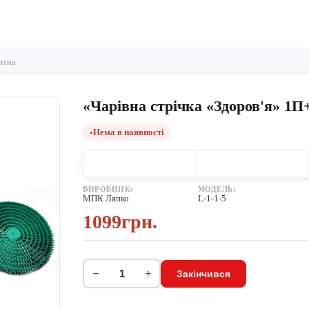
нтна
«Чарівна стрічка «Здоров'я» 1П
Нема в наявності
ВИРОБНИК:
МОДЕЛЬ:
МПК Ляпко
L-1-1-5
1099грн.
−
+
Закінчився