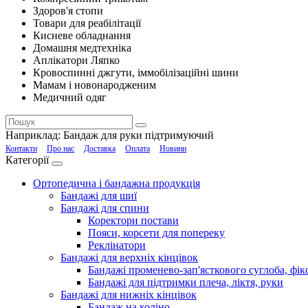
Здоров'я стопи
Товари для реабілітації
Кисневе обладнання
Домашня медтехніка
Аплікатори Ляпко
Кровоспинні джгути, іммобілізаційні шини
Мамам і новонародженим
Медичний одяг
Наприклад:
Бандаж для руки підтримуючий
Контакти
Про нас
Доставка
Оплата
Новини
Категорії
Ортопедична і бандажна продукція
Бандажі для шиї
Бандажі для спини
Коректори постави
Пояси, корсети для попереку
Реклінатори
Бандажі для верхніх кінцівок
Бандажі променево-зап'ясткового суглоба, фікс
Бандажі для підтримки плеча, ліктя, руки
Бандажі для нижніх кінцівок
Бандаж на коліно