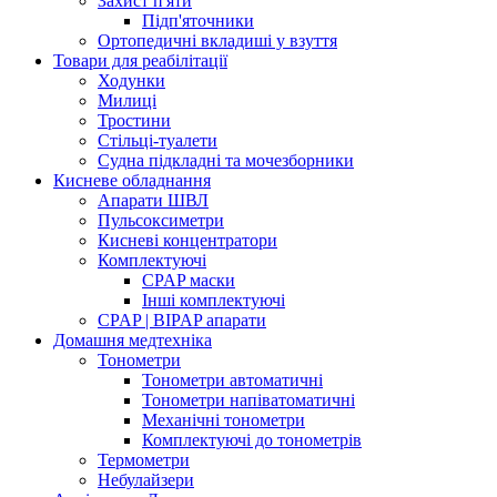
Захист п'яти
Підп'яточники
Ортопедичні вкладиші у взуття
Товари для реабілітації
Ходунки
Милиці
Тростини
Стільці-туалети
Судна підкладні та мочезборники
Кисневе обладнання
Апарати ШВЛ
Пульсоксиметри
Кисневі концентратори
Комплектуючі
CPAP маски
Інші комплектуючі
CPAP | BIPAP апарати
Домашня медтехніка
Тонометри
Тонометри автоматичні
Тонометри напіватоматичні
Механічні тонометри
Комплектуючі до тонометрів
Термометри
Небулайзери