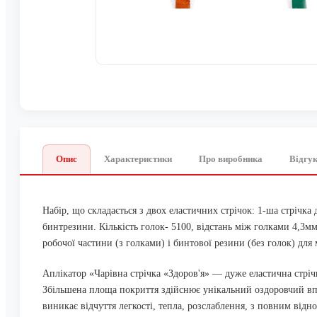
Опис
Характеристики
Про виробника
Відгук
Набір, що складається з двох еластичних стрічок: 1-ша стрічк
бинтрезини. Кількість голок- 5100, відстань між голками 4,3м
робочої частини (з голками) і бинтової резини (без голок) для м'
Аплікатор «Чарівна стрічка «Здоров'я» — дуже еластична стріч
Збільшена площа покриття здійснює унікальний оздоровчий вп
виникає відчуття легкості, тепла, розслаблення, з повним відн