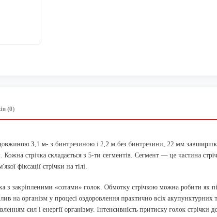
ів (0)
а довжиною 3,1 м- з бинтрезиною і 2,2 м без бинтрезини, 22 мм завширшк
м. Кожна стрічка складається з 5-ти сегментів. Сегмент — це частина стр
якої фіксації стрічки на тілі.
ка з закріпленими «сотами» голок. Обмотку стрічкою можна робити як під
лив на організм у процесі оздоровлення практично всіх акупунктурних 
овленням сил і енергії організму. Інтенсивність притиску голок стрічки 