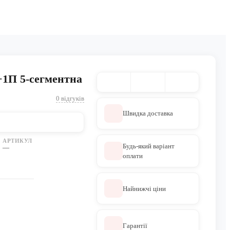
+1П 5-сегментна
0 відгуків
Швидка доставка
АРТИКУЛ
Будь-який варіант
—
оплати
Найнижчі ціни
Гарантії