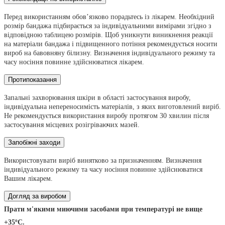
Перед використанням обов’язково порадьтесь із лікарем. Необхідний
розмір бандажа підбирається за індивідуальними вимірами згідно з
відповідною таблицею розмірів. Щоб уникнути виникнення реакцiї
на матеріали бандажа і підвищенного потіння рекомендується носити
вироб на бавовняну білизну.
В
изначення індивідуального режиму та
часу носіння повинне здійснюватися лікарем.
Протипоказання
Запальні захворювання шкіри в області застосування виробу,
індивідуальна непереносимість матеріалів, з яких виготовлений виріб.
Не рекомендується використання виробу протягом 30 хвилин після
застосування місцевих розігріваючих мазей.
Запобіжні заходи
Використовувати виріб винятково за призначенням. Визначення
індивідуального режиму та часу носіння повинне здійснюватися
Вашим лікарем.
Догляд за виробом
Прати м'якими миючими засобами при температурі не вище
+35ºС.