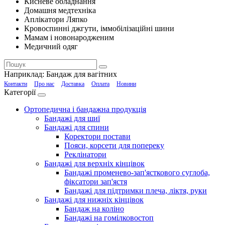
Кисневе обладнання
Домашня медтехніка
Аплікатори Ляпко
Кровоспинні джгути, іммобілізаційні шини
Мамам і новонародженим
Медичний одяг
Наприклад:
Бандаж для вагітних
Контакти
Про нас
Доставка
Оплата
Новини
Категорії
Ортопедична і бандажна продукція
Бандажі для шиї
Бандажі для спини
Коректори постави
Пояси, корсети для попереку
Реклінатори
Бандажі для верхніх кінцівок
Бандажі променево-зап'ясткового суглоба,
фіксатори зап'ястя
Бандажі для підтримки плеча, ліктя, руки
Бандажі для нижніх кінцівок
Бандаж на коліно
Бандажі на гомілковостоп