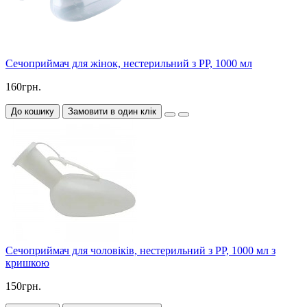
Сечоприймач для жінок, нестерильний з PP, 1000 мл
160грн.
До кошику
Замовити в один клік
Сечоприймач для чоловіків, нестерильний з PP, 1000 мл з
кришкою
150грн.