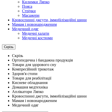
Килимки Ляпко
Пояса
Стрічки
Масажери
Кровоспинні джгути, іммобілізаційні шини
Мамам і новонародженим
Медичний одяг
Медичні халати
Медичні костюми
Скрізь
Скрізь
Ортопедична і бандажна продукція
Товари для здорового сну
Компресійний трикотаж
Здоров'я стопи
Товари для реабілітації
Кисневе обладнання
Домашня медтехніка
Аплікатори Ляпко
Кровоспинні джгути, іммобілізаційні шини
Мамам і новонародженим
Медичний одяг