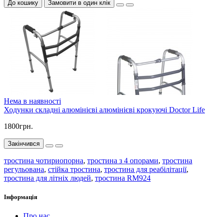
До кошику
Замовити в один клік
Нема в наявності
Ходунки складні алюмінієві алюмінієві крокуючі Doctor Life
1800грн.
Закінчився
тростина чотириопорна
,
тростина з 4 опорами
,
тростина
регульована
,
стійка тростина
,
тростина для реабілітації
,
тростина для літніх людей
,
тростина RM924
Інформація
Про нас