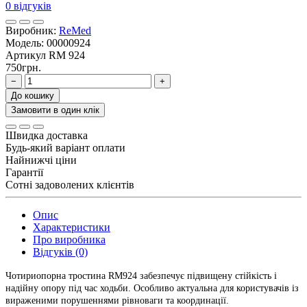
0 відгуків
Виробник:
ReMed
Модель:
00000924
Артикул
RM 924
750грн.
−
+
До кошику
Замовити в один клік
Швидка доставка
Будь-який варіант оплати
Найнижчі ціни
Гарантії
Сотні задоволених клієнтів
Опис
Характеристики
Про виробника
Відгуків (0)
Чотириопорна тростина RM924 забезпечує підвищену стійкість і
надійну опору під час ходьби. Особливо актуальна для користувачів із
вираженими порушеннями рівноваги та координації.