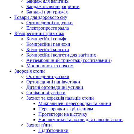
Бандаж для вагітних
Бандаж післяопераційний
Бандажі при грижах
Товари для здорового сну
Ортопедичні подушки
Електропростирадла
Компресійний трикотаж
Компресійні гольфи
Компресійні панчохи
Компресійні колготи
Компресійні колготи для вагітних
Антіемболічний трикотаж (госпітальний)
Монопанчоха з поясом
Здоров'я стопи
Ортопедичні устілки
Ортопедичні напівустілки
Дитячі ортопедичні устілки
Силіконові устілки
Захист та корекція пальців стопи
Міжпальцеві перегородки та клини
Перегородки з кріпленням
Протектори на кісточку
Напальчники та чохли для пальців стопи
Захист п'яти
Підп'яточники