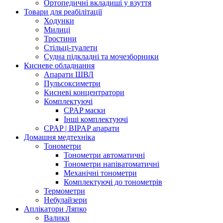
Ортопедичні вкладиші у взуття
Товари для реабілітації
Ходунки
Милиці
Тростини
Стільці-туалети
Судна підкладні та мочезборники
Кисневе обладнання
Апарати ШВЛ
Пульсоксиметри
Кисневі концентратори
Комплектуючі
CPAP маски
Інші комплектуючі
CPAP | BIPAP апарати
Домашня медтехніка
Тонометри
Тонометри автоматичні
Тонометри напіватоматичні
Механічні тонометри
Комплектуючі до тонометрів
Термометри
Небулайзери
Аплікатори Ляпко
Валики