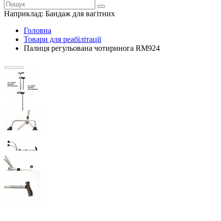
Наприклад:
Бандаж для вагітних
Головна
Товари для реабілітації
Палиця регульована чотиринога RM924