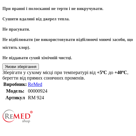
При пранні і полосканні не терти і не викручувати.
Сушити вдалині від джерел тепла.
Не прасувати.
Н
е відбілювати (не використовувати відбілюючі миючі засоби, що
містять хлор).
Не піддавати сухий хімічній чистці.
Умови зберігання
Зберігати у сухому місці при температурі від
+5ºС
до
+40ºС
,
берегти від прямих сонячних променів.
Виробник:
ReMed
Модель:
00000924
Артикул
RM 924