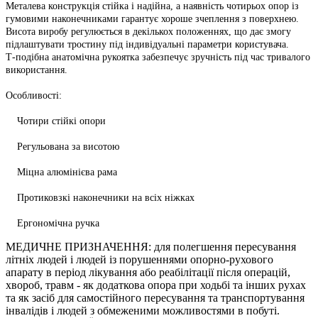
Металева конструкція стійка і надійна, а наявність чотирьох опор із
гумовими наконечниками гарантує хороше зчеплення з поверхнею.
Висота виробу регулюється в декількох положеннях, що дає змогу
підлаштувати тростину під індивідуальні параметри користувача.
Т-подібна анатомічна рукоятка забезпечує зручність під час тривалого
використання.
Особливості:
Чотири стійкі опори
Регульована за висотою
Міцна алюмінієва рама
Протиковзкі наконечники на всіх ніжках
Ергономічна ручка
МЕДИЧНЕ ПРИЗНАЧЕННЯ: для полегшення пересування
літніх людей і людей із порушеннями опорно-рухового
апарату в період лікування або реабілітації після операцій,
хвороб, травм - як додаткова опора при ходьбі та інших рухах
та як засіб для самостійного пересування та транспортування
інвалідів і людей з обмеженими можливостями в побуті.