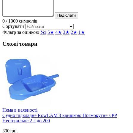
Надіслати
0
/ 1000 символів
Сортувати
Фільтр за оцінкою
Усі
5★
4★
3★
2★
1★
Схожі товари
Нема в наявності
Судно підкладне RowLAM З кришкою Прямокутне з РР
Нестерильне 2 л до 200
390грн.