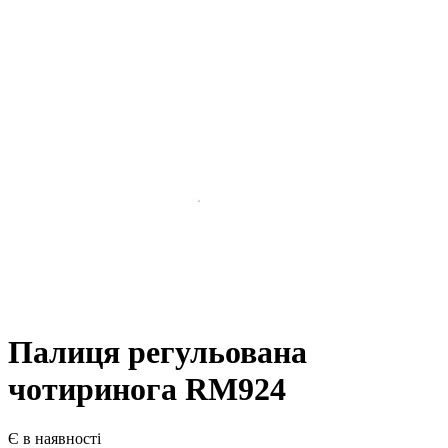
Палиця регульована
чотиринога RM924
Є в наявності