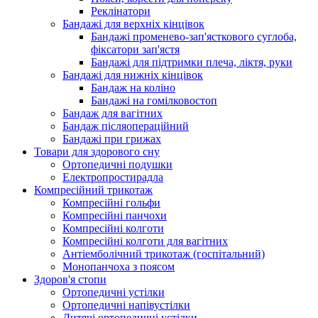
Реклінатори
Бандажі для верхніх кінцівок
Бандажі променево-зап'ясткового суглоба,
фіксатори зап'ястя
Бандажі для підтримки плеча, ліктя, руки
Бандажі для нижніх кінцівок
Бандаж на коліно
Бандажі на гомілковостоп
Бандаж для вагітних
Бандаж післяопераційний
Бандажі при грижах
Товари для здорового сну
Ортопедичні подушки
Електропростирадла
Компресійний трикотаж
Компресійні гольфи
Компресійні панчохи
Компресійні колготи
Компресійні колготи для вагітних
Антіемболічний трикотаж (госпітальний)
Монопанчоха з поясом
Здоров'я стопи
Ортопедичні устілки
Ортопедичні напівустілки
Дитячі ортопедичні устілки