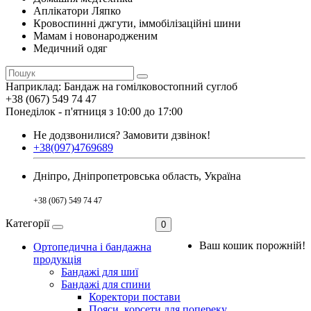
Аплікатори Ляпко
Кровоспинні джгути, іммобілізаційні шини
Мамам і новонародженим
Медичний одяг
Наприклад:
Бандаж на гомілковостопний суглоб
+38 (067) 549 74 47
Понеділок - п'ятниця з 10:00 до 17:00
Не додзвонилися?
Замовити дзвінок!
+38(097)4769689
Дніпро, Дніпропетровська область, Україна
+38 (067) 549 74 47
Категорії
0
Ваш кошик порожній!
Ортопедична і бандажна
продукція
Бандажі для шиї
Бандажі для спини
Коректори постави
Пояси, корсети для попереку