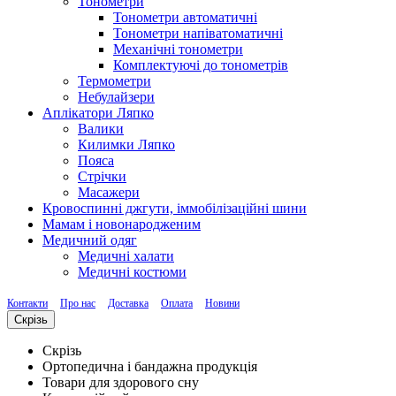
Тонометри
Тонометри автоматичні
Тонометри напіватоматичні
Механічні тонометри
Комплектуючі до тонометрів
Термометри
Небулайзери
Аплікатори Ляпко
Валики
Килимки Ляпко
Пояса
Стрічки
Масажери
Кровоспинні джгути, іммобілізаційні шини
Мамам і новонародженим
Медичний одяг
Медичні халати
Медичні костюми
Контакти
Про нас
Доставка
Оплата
Новини
Скрізь
Скрізь
Ортопедична і бандажна продукція
Товари для здорового сну