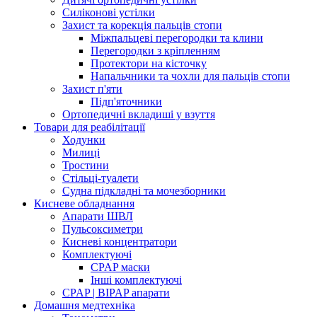
Силіконові устілки
Захист та корекція пальців стопи
Міжпальцеві перегородки та клини
Перегородки з кріпленням
Протектори на кісточку
Напальчники та чохли для пальців стопи
Захист п'яти
Підп'яточники
Ортопедичні вкладиші у взуття
Товари для реабілітації
Ходунки
Милиці
Тростини
Стільці-туалети
Судна підкладні та мочезборники
Кисневе обладнання
Апарати ШВЛ
Пульсоксиметри
Кисневі концентратори
Комплектуючі
CPAP маски
Інші комплектуючі
CPAP | BIPAP апарати
Домашня медтехніка