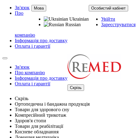
Зв'язок
Мова
Особистий кабінет
Про
Ukrainian
Увійти
Russian
Зареєструватися
компанію
Інформація про доставку
Оплата і гарантії
Зв'язок
Про компанію
Інформація про доставку
Оплата і гарантії
Скрізь
Скрізь
Ортопедична і бандажна продукція
Товари для здорового сну
Компресійний трикотаж
Здоров'я стопи
Товари для реабілітації
Кисневе обладнання
Домашня медтехніка