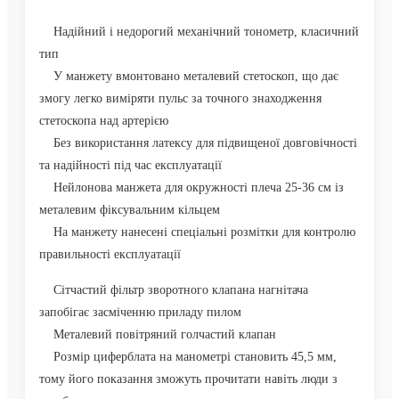
Надійний і недорогий механічний тонометр, класичний
тип
У манжету вмонтовано металевий стетоскоп, що дає
змогу легко виміряти пульс за точного знаходження
стетоскопа над артерією
Без використання латексу для підвищеної довговічності
та надійності під час експлуатації
Нейлонова манжета для окружності плеча 25-36 см із
металевим фіксувальним кільцем
На манжету нанесені спеціальні розмітки для контролю
правильності експлуатації
Сітчастий фільтр зворотного клапана нагнітача
запобігає засміченню приладу пилом
Металевий повітряний голчастий клапан
Розмір циферблата на манометрі становить 45,5 мм,
тому його показання зможуть прочитати навіть люди з