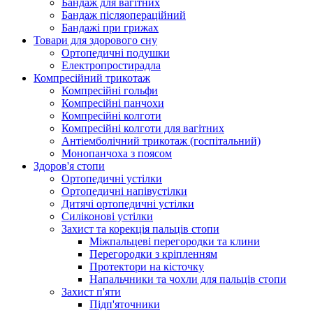
Бандаж для вагітних
Бандаж післяопераційний
Бандажі при грижах
Товари для здорового сну
Ортопедичні подушки
Електропростирадла
Компресійний трикотаж
Компресійні гольфи
Компресійні панчохи
Компресійні колготи
Компресійні колготи для вагітних
Антіемболічний трикотаж (госпітальний)
Монопанчоха з поясом
Здоров'я стопи
Ортопедичні устілки
Ортопедичні напівустілки
Дитячі ортопедичні устілки
Силіконові устілки
Захист та корекція пальців стопи
Міжпальцеві перегородки та клини
Перегородки з кріпленням
Протектори на кісточку
Напальчники та чохли для пальців стопи
Захист п'яти
Підп'яточники