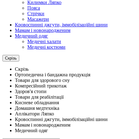
Килимки Ляпко
Пояса
Стрічки
Масажери
Кровоспинні джгути, іммобілізаційні шини
Мамам і новонародженим
Медичний одяг
Медичні халати
Медичні костюми
Скрізь
Скрізь
Ортопедична і бандажна продукція
Товари для здорового сну
Компресійний трикотаж
Здоров'я стопи
Товари для реабілітації
Кисневе обладнання
Домашня медтехніка
Аплікатори Ляпко
Кровоспинні джгути, іммобілізаційні шини
Мамам і новонародженим
Медичний одяг