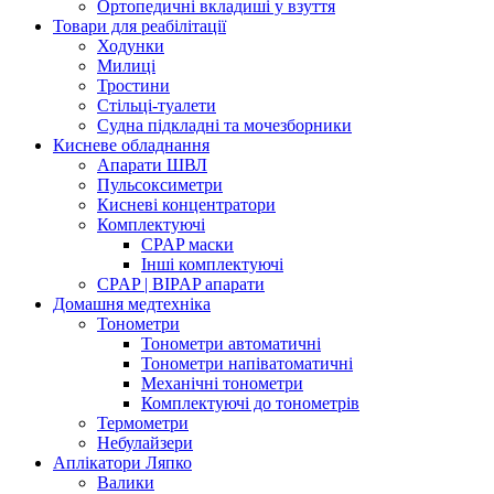
Ортопедичні вкладиші у взуття
Товари для реабілітації
Ходунки
Милиці
Тростини
Стільці-туалети
Судна підкладні та мочезборники
Кисневе обладнання
Апарати ШВЛ
Пульсоксиметри
Кисневі концентратори
Комплектуючі
CPAP маски
Інші комплектуючі
CPAP | BIPAP апарати
Домашня медтехніка
Тонометри
Тонометри автоматичні
Тонометри напіватоматичні
Механічні тонометри
Комплектуючі до тонометрів
Термометри
Небулайзери
Аплікатори Ляпко
Валики