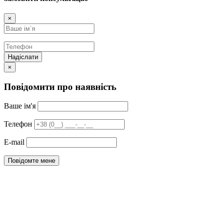
×
Надіслати
×
Повідомити про наявність
Ваше ім'я
Телефон
E-mail
Повідомте мене