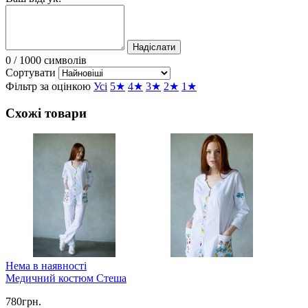
Надіслати
0
/ 1000 символів
Сортувати
Фільтр за оцінкою
Усі
5★
4★
3★
2★
1★
Схожі товари
Нема в наявності
Медичний костюм Стеша
780грн.