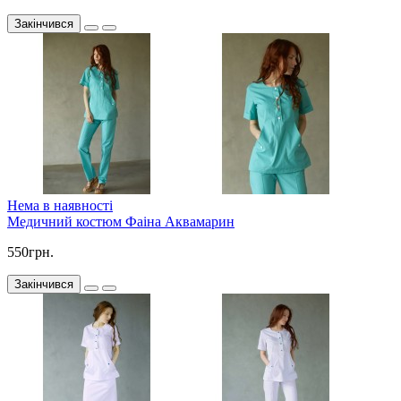
Закінчився
Нема в наявності
Медичний костюм Фаіна Аквамарин
550грн.
Закінчився