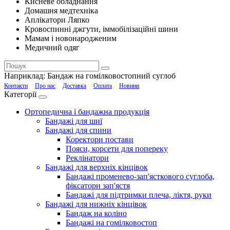
Кисневе обладнання
Домашня медтехніка
Аплікатори Ляпко
Кровоспинні джгути, іммобілізаційні шини
Мамам і новонародженим
Медичний одяг
Наприклад:
Бандаж на гомілковостопний суглоб
Контакти
Про нас
Доставка
Оплата
Новини
Категорії
Ортопедична і бандажна продукція
Бандажі для шиї
Бандажі для спини
Коректори постави
Пояси, корсети для попереку
Реклінатори
Бандажі для верхніх кінцівок
Бандажі променево-зап'ясткового суглоба,
фіксатори зап'ястя
Бандажі для підтримки плеча, ліктя, руки
Бандажі для нижніх кінцівок
Бандаж на коліно
Бандажі на гомілковостоп