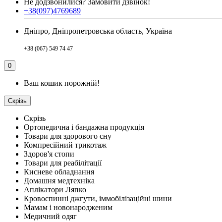
Не додзвонилися?
Замовити дзвінок!
+38(097)4769689
Дніпро, Дніпропетровська область, Україна
+38 (067) 549 74 47
0
Ваш кошик порожній!
Скрізь
Скрізь
Ортопедична і бандажна продукція
Товари для здорового сну
Компресійний трикотаж
Здоров'я стопи
Товари для реабілітації
Кисневе обладнання
Домашня медтехніка
Аплікатори Ляпко
Кровоспинні джгути, іммобілізаційні шини
Мамам і новонародженим
Медичний одяг