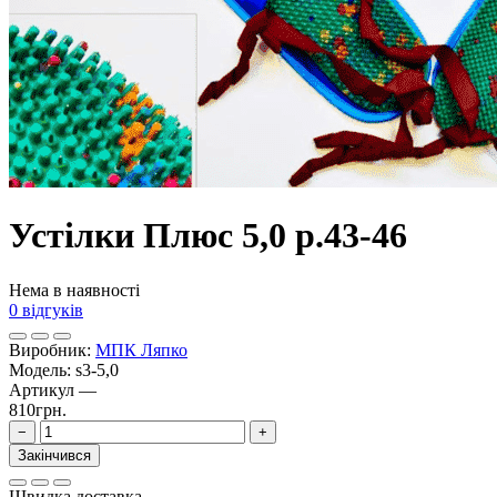
Устілки Плюс 5,0 р.43-46
Нема в наявності
0 відгуків
Виробник:
МПК Ляпко
Модель:
s3-5,0
Артикул
—
810грн.
−
+
Закінчився
Швидка доставка