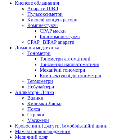
Кисневе обладнання
Апарати ШВЛ
Пульсоксиметри
Кисневі концентратори
Комплектуючі
CPAP маски
Інші комплектуючі
CPAP | BIPAP апарати
Домашня медтехніка
Тонометри
Тонометри автоматичні
Тонометри напіватоматичні
Механічні тонометри
Комплектуючі до тонометрів
Термометри
Небулайзери
Аплікатори Ляпко
Валики
Килимки Ляпко
Пояса
Стрічки
Масажери
Кровоспинні джгути, іммобілізаційні шини
Мамам і новонародженим
Медичний одяг