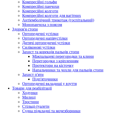
Компресійні гольфи
Компресійні панчохи
Компресійні колготи
Компресійні колготи для вагітних
Антіемболічний трикотаж (госпітальний)
Монопанчоха з поясом
Здоров'я стопи
Ортопедичні устілки
Ортопедичні напівустілки
Дитячі ортопедичні устілки
Силіконові устілки
Захист та корекція пальців стопи
Міжпальцеві перегородки та клини
Перегородки з кріпленням
Протектори на кісточку
Напальчники та чохли для пальців стопи
Захист п'яти
Підп'яточники
Ортопедичні вкладиші у взуття
Товари для реабілітації
Ходунки
Милиці
Тростини
Стільці-туалети
Судна підкладні та мочезборники