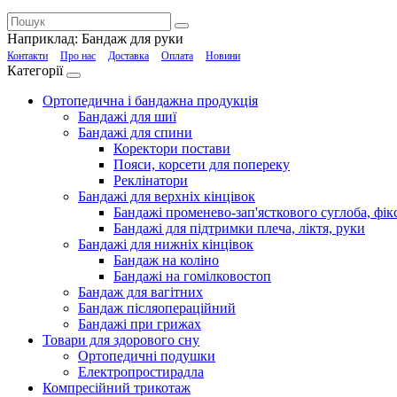
Наприклад:
Бандаж для руки
Контакти
Про нас
Доставка
Оплата
Новини
Категорії
Ортопедична і бандажна продукція
Бандажі для шиї
Бандажі для спини
Коректори постави
Пояси, корсети для попереку
Реклінатори
Бандажі для верхніх кінцівок
Бандажі променево-зап'ясткового суглоба, фікс
Бандажі для підтримки плеча, ліктя, руки
Бандажі для нижніх кінцівок
Бандаж на коліно
Бандажі на гомілковостоп
Бандаж для вагітних
Бандаж післяопераційний
Бандажі при грижах
Товари для здорового сну
Ортопедичні подушки
Електропростирадла
Компресійний трикотаж