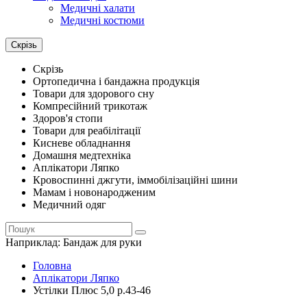
Медичні халати
Медичні костюми
Скрізь
Скрізь
Ортопедична і бандажна продукція
Товари для здорового сну
Компресійний трикотаж
Здоров'я стопи
Товари для реабілітації
Кисневе обладнання
Домашня медтехніка
Аплікатори Ляпко
Кровоспинні джгути, іммобілізаційні шини
Мамам і новонародженим
Медичний одяг
Наприклад:
Бандаж для руки
Головна
Аплікатори Ляпко
Устілки Плюс 5,0 р.43-46