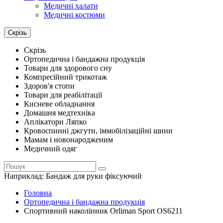
Медичні халати
Медичні костюми
Скрізь
Скрізь
Ортопедична і бандажна продукція
Товари для здорового сну
Компресійний трикотаж
Здоров'я стопи
Товари для реабілітації
Кисневе обладнання
Домашня медтехніка
Аплікатори Ляпко
Кровоспинні джгути, іммобілізаційні шини
Мамам і новонародженим
Медичний одяг
Наприклад:
Бандаж для руки фіксуючий
Головна
Ортопедична і бандажна продукція
Спортивний наколінник Orliman Sport OS6211