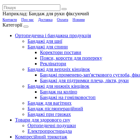
Наприклад:
Бандаж для руки фіксуючий
Контакти
Про нас
Доставка
Оплата
Новини
Категорії
Ортопедична і бандажна продукція
Бандажі для шиї
Бандажі для спини
Коректори постави
Пояси, корсети для попереку
Реклінатори
Бандажі для верхніх кінцівок
Бандажі променево-зап'ясткового суглоба, фікс
Бандажі для підтримки плеча, ліктя, руки
Бандажі для нижніх кінцівок
Бандаж на коліно
Бандажі на гомілковостоп
Бандаж для вагітних
Бандаж післяопераційний
Бандажі при грижах
Товари для здорового сну
Ортопедичні подушки
Електропростирадла
Компресійний трикотаж