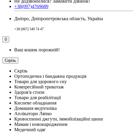
Не додзвонилися?
Замовити дзвінок!
+38(097)4769689
Дніпро, Дніпропетровська область, Україна
+38 (067) 549 74 47
0
Ваш кошик порожній!
Скрізь
Скрізь
Ортопедична і бандажна продукція
Товари для здорового сну
Компресійний трикотаж
Здоров'я стопи
Товари для реабілітації
Кисневе обладнання
Домашня медтехніка
Аплікатори Ляпко
Кровоспинні джгути, іммобілізаційні шини
Мамам і новонародженим
Медичний одяг