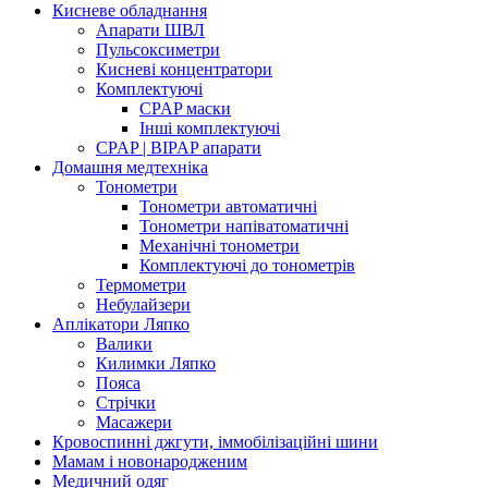
Кисневе обладнання
Апарати ШВЛ
Пульсоксиметри
Кисневі концентратори
Комплектуючі
CPAP маски
Інші комплектуючі
CPAP | BIPAP апарати
Домашня медтехніка
Тонометри
Тонометри автоматичні
Тонометри напіватоматичні
Механічні тонометри
Комплектуючі до тонометрів
Термометри
Небулайзери
Аплікатори Ляпко
Валики
Килимки Ляпко
Пояса
Стрічки
Масажери
Кровоспинні джгути, іммобілізаційні шини
Мамам і новонародженим
Медичний одяг