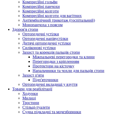
Компресійні гольфи
Компресійні панчохи
Компресійні колготи
Компресійні колготи для вагітних
Антіемболічний трикотаж (госпітальний)
Монопанчоха з поясом
Здоров'я стопи
Ортопедичні устілки
Ортопедичні напівустілки
Дитячі ортопедичні устілки
Силіконові устілки
Захист та корекція пальців стопи
Міжпальцеві перегородки та клини
Перегородки з кріпленням
Протектори на кісточку
Напальчники та чохли для пальців стопи
Захист п'яти
Підп'яточники
Ортопедичні вкладиші у взуття
Товари для реабілітації
Ходунки
Милиці
Тростини
Стільці-туалети
Судна підкладні та мочезборники