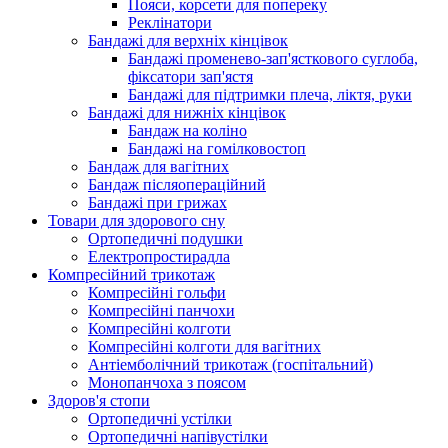
Пояси, корсети для попереку
Реклінатори
Бандажі для верхніх кінцівок
Бандажі променево-зап'ясткового суглоба,
фіксатори зап'ястя
Бандажі для підтримки плеча, ліктя, руки
Бандажі для нижніх кінцівок
Бандаж на коліно
Бандажі на гомілковостоп
Бандаж для вагітних
Бандаж післяопераційний
Бандажі при грижах
Товари для здорового сну
Ортопедичні подушки
Електропростирадла
Компресійний трикотаж
Компресійні гольфи
Компресійні панчохи
Компресійні колготи
Компресійні колготи для вагітних
Антіемболічний трикотаж (госпітальний)
Монопанчоха з поясом
Здоров'я стопи
Ортопедичні устілки
Ортопедичні напівустілки