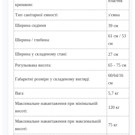
пластик
кришкою:
Тип санітарної ємності
з'ємна
Ширина сидіння
39
см
61 см / 53
Ширина / глибина
:
см
Ширина
у складеному стані
:
2
7
см
Регульована висота
:
65 - 75
см
60/64/16
Габаритні розміри у складеному вигляді:
см
Вага:
5,7 кг
Максимальне навантаження при мінімальній
120 кг
висоті:
Максимальне
навантаження при максимальній
75 кг
висоті: