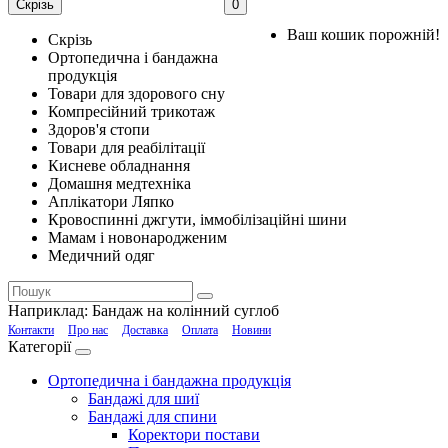
Скрізь
0
Ваш кошик порожній!
Скрізь
Ортопедична і бандажна
продукція
Товари для здорового сну
Компресійний трикотаж
Здоров'я стопи
Товари для реабілітації
Кисневе обладнання
Домашня медтехніка
Аплікатори Ляпко
Кровоспинні джгути, іммобілізаційні шини
Мамам і новонародженим
Медичний одяг
Наприклад:
Бандаж на колінний суглоб
Контакти
Про нас
Доставка
Оплата
Новини
Категорії
Ортопедична і бандажна продукція
Бандажі для шиї
Бандажі для спини
Коректори постави