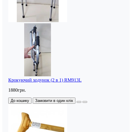
Крокуючий ходунок (2 в 1) RM913L
1880грн.
До кошику
Замовити в один клік