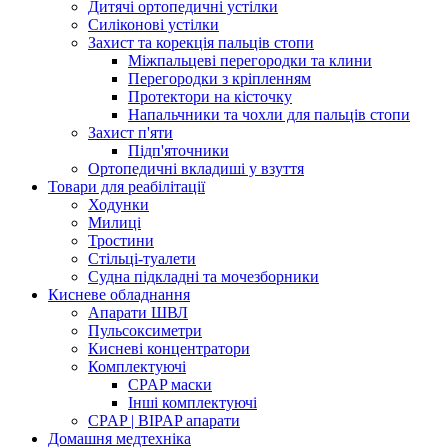
Дитячі ортопедичні устілки
Силіконові устілки
Захист та корекція пальців стопи
Міжпальцеві перегородки та клини
Перегородки з кріпленням
Протектори на кісточку
Напальчники та чохли для пальців стопи
Захист п'яти
Підп'яточники
Ортопедичні вкладиші у взуття
Товари для реабілітації
Ходунки
Милиці
Тростини
Стільці-туалети
Судна підкладні та мочезборники
Кисневе обладнання
Апарати ШВЛ
Пульсоксиметри
Кисневі концентратори
Комплектуючі
CPAP маски
Інші комплектуючі
CPAP | BIPAP апарати
Домашня медтехніка