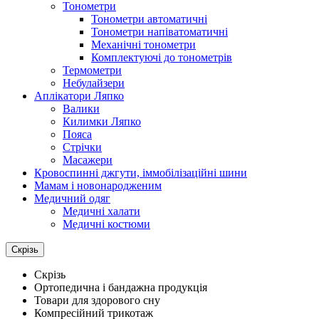
Тонометри
Тонометри автоматичні
Тонометри напіватоматичні
Механічні тонометри
Комплектуючі до тонометрів
Термометри
Небулайзери
Аплікатори Ляпко
Валики
Килимки Ляпко
Пояса
Стрічки
Масажери
Кровоспинні джгути, іммобілізаційні шини
Мамам і новонародженим
Медичний одяг
Медичні халати
Медичні костюми
Скрізь
Скрізь
Ортопедична і бандажна продукція
Товари для здорового сну
Компресійний трикотаж