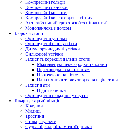
Компресійні гольфи
Компресійні панчохи
Компресійні колготи
Компресійні колготи для вагітних
Антіемболічний трикотаж (госпітальний)
Монопанчоха з поясом
Здоров'я стопи
Ортопедичні устілки
Ортопедичні напівустілки
Дитячі ортопедичні устілки
Силіконові устілки
Захист та корекція пальців стопи
Міжпальцеві перегородки та клини
Перегородки з кріпленням
Протектори на кісточку
Напальчники та чохли для пальців стопи
Захист п'яти
Підп'яточники
Ортопедичні вкладиші у взуття
Товари для реабілітації
Ходунки
Милиці
Тростини
Стільці-туалети
Судна підкладні та мочезборники