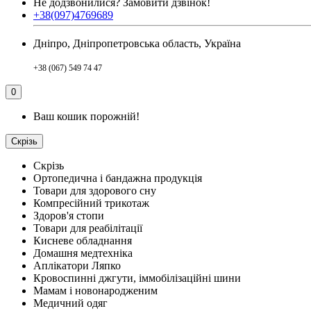
Не додзвонилися?
Замовити дзвінок!
+38(097)4769689
Дніпро, Дніпропетровська область, Україна
+38 (067) 549 74 47
0
Ваш кошик порожній!
Скрізь
Скрізь
Ортопедична і бандажна продукція
Товари для здорового сну
Компресійний трикотаж
Здоров'я стопи
Товари для реабілітації
Кисневе обладнання
Домашня медтехніка
Аплікатори Ляпко
Кровоспинні джгути, іммобілізаційні шини
Мамам і новонародженим
Медичний одяг