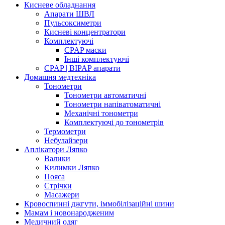
Кисневе обладнання
Апарати ШВЛ
Пульсоксиметри
Кисневі концентратори
Комплектуючі
CPAP маски
Інші комплектуючі
CPAP | BIPAP апарати
Домашня медтехніка
Тонометри
Тонометри автоматичні
Тонометри напіватоматичні
Механічні тонометри
Комплектуючі до тонометрів
Термометри
Небулайзери
Аплікатори Ляпко
Валики
Килимки Ляпко
Пояса
Стрічки
Масажери
Кровоспинні джгути, іммобілізаційні шини
Мамам і новонародженим
Медичний одяг