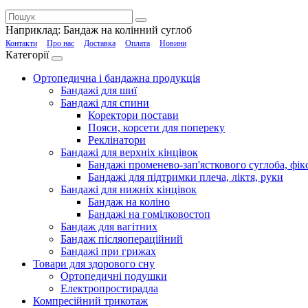
Наприклад:
Бандаж на колінний суглоб
Контакти
Про нас
Доставка
Оплата
Новини
Категорії
Ортопедична і бандажна продукція
Бандажі для шиї
Бандажі для спини
Коректори постави
Пояси, корсети для попереку
Реклінатори
Бандажі для верхніх кінцівок
Бандажі променево-зап'ясткового суглоба, фікс
Бандажі для підтримки плеча, ліктя, руки
Бандажі для нижніх кінцівок
Бандаж на коліно
Бандажі на гомілковостоп
Бандаж для вагітних
Бандаж післяопераційний
Бандажі при грижах
Товари для здорового сну
Ортопедичні подушки
Електропростирадла
Компресійний трикотаж