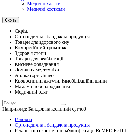
Медичні халати
Медичні костюми
Скрізь
Скрізь
Ортопедична і бандажна продукція
Товари для здорового сну
Компресійний трикотаж
Здоров'я стопи
Товари для реабілітації
Кисневе обладнання
Домашня медтехніка
Аплікатори Ляпко
Кровоспинні джгути, іммобілізаційні шини
Мамам і новонародженим
Медичний одяг
Наприклад:
Бандаж на колінний суглоб
Головна
Ортопедична і бандажна продукція
Реклінатор еластичний м'якої фіксації ReMED R2101