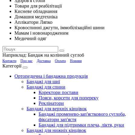
Здоров'я стопи
Товари для реабілітації
Кисневе обладнання
Домашня медтехніка
Аплікатори Ляпко
Кровоспинні джгути, іммобілізаційні шини
Мамам і новонародженим
Медичний одяг
Наприклад:
Бандаж на колінний суглоб
Контакти
Про нас
Доставка
Оплата
Новини
Категорії
Ортопедична і бандажна продукція
Бандажі для шиї
Бандажі для спини
Коректори постави
Пояси, корсети для попереку
Реклінатори
Бандажі для верхніх кінцівок
Бандажі променево-зап'ясткового суглоба,
фіксатори зап'ястя
Бандажі для підтримки плеча, ліктя, руки
Бандажі для нижніх кінцівок