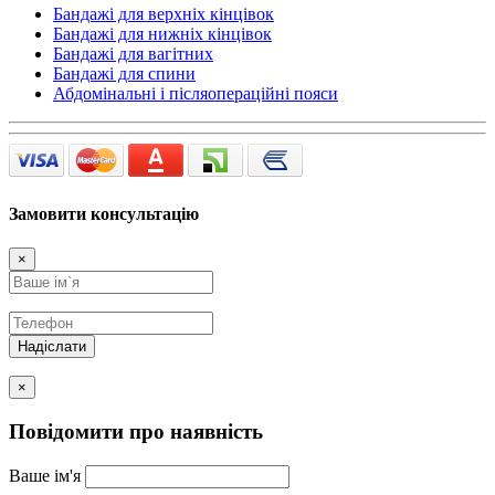
Бандажі для верхніх кінцівок
Бандажі для нижніх кінцівок
Бандажі для вагітних
Бандажі для спини
Абдомінальні і післяопераційні пояси
Замовити консультацію
×
Надіслати
×
Повідомити про наявність
Ваше ім'я