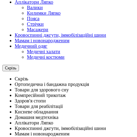
Аплікатори Ляпко
Валики
Килимки Ляпко
Пояса
Стрічки
Масажери
Кровоспинні джгути, іммобілізаційні шини
Мамам і новонародженим
Медичний одяг
Медичні халати
Медичні костюми
Скрізь
Скрізь
Ортопедична і бандажна продукція
Товари для здорового сну
Компресійний трикотаж
Здоров'я стопи
Товари для реабілітації
Кисневе обладнання
Домашня медтехніка
Аплікатори Ляпко
Кровоспинні джгути, іммобілізаційні шини
Мамам і новонародженим