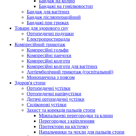
Бандаж на коліно
Бандажі на гомілковостоп
Бандаж для вагітних
Бандаж післяопераційний
Бандажі при грижах
Товари для здорового сну
Ортопедичні подушки
Електропростирадла
Компресійний трикотаж
Компресійні гольфи
Компресійні панчохи
Компресійні колготи
Компресійні колготи для вагітних
Антіемболічний трикотаж (госпітальний)
Монопанчоха з поясом
Здоров'я стопи
Ортопедичні устілки
Ортопедичні напівустілки
Дитячі ортопедичні устілки
Силіконові устілки
Захист та корекція пальців стопи
Міжпальцеві перегородки та клини
Перегородки з кріпленням
Протектори на кісточку
Напальчники та чохли для пальців стопи