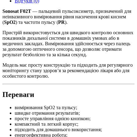
Відгуків (0)
Sonosat F02T
— пальцевий пульсоксиметр, призначений для
неінвазивного вимірювання рівня насичення крові киснем
(
SpO2
) та частоти пульсу (
PR
).
Пристрій використовується для швидкого контролю основних
показників дихальної системи в домашніх умовах або в
медичних закладах. Вимірювання здійснюється через палець
за допомогою оптичного сенсора, що дозволяє отримати
результат безболісно та за кілька секунд.
Модель має просту конструкцію та підходить для регулярного
моніторингу стану здоров’я за рекомендацією лікаря або для
особистого контролю.
Переваги
вимірювання SpO2 та пульсу;
швидке отримання результатів;
просте управління однією кнопкою;
компактний та легкий корпус;
підходить для домашнього використання;
енергоефективна робота;