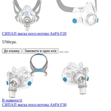
СИПАП маска носо-ротова AirFit F20
5700грн.
До кошику
Замовити в один клік
В наявності
СИПАП маска носо-ротова AirFit F30