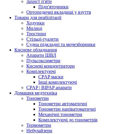
Захист п'яти
Підп'яточники
Ортопедичні вкладиші у взуття
Товари для реабілітації
Ходунки
Милиці
Тростини
Стільці-туалети
Судна підкладні та мочезборники
Кисневе обладнання
Апарати ШВЛ
Пульсоксиметри
Кисневі концентратори
Комплектуючі
CPAP маски
Інші комплектуючі
CPAP | BIPAP апарати
Домашня медтехніка
Тонометри
Тонометри автоматичні
Тонометри напіватоматичні
Механічні тонометри
Комплектуючі до тонометрів
Термометри
Небулайзери