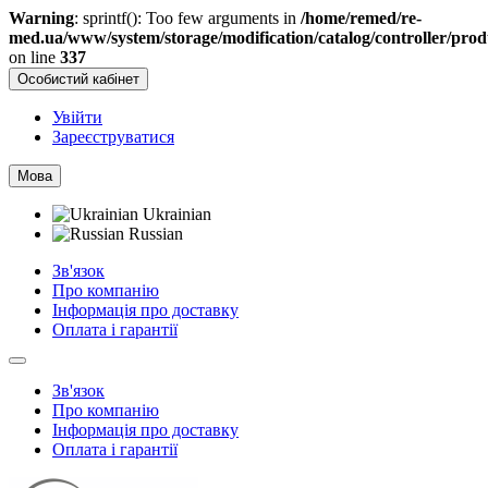
Warning
: sprintf(): Too few arguments in
/home/remed/re-
med.ua/www/system/storage/modification/catalog/controller/pro
on line
337
Особистий кабінет
Увійти
Зареєструватися
Мова
Ukrainian
Russian
Зв'язок
Про компанію
Інформація про доставку
Оплата і гарантії
Зв'язок
Про компанію
Інформація про доставку
Оплата і гарантії