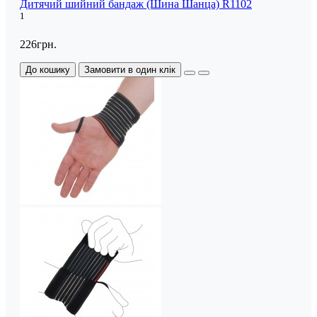
Дитячий шийний бандаж (Шина Шанца) R1102
1
226грн.
До кошику
Замовити в один клік