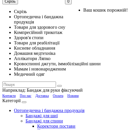
Скрізь
0
Ваш кошик порожній!
Скрізь
Ортопедична і бандажна
продукція
Товари для здорового сну
Компресійний трикотаж
Здоров'я стопи
Товари для реабілітації
Кисневе обладнання
Домашня медтехніка
Аплікатори Ляпко
Кровоспинні джгути, іммобілізаційні шини
Мамам і новонародженим
Медичний одяг
Наприклад:
Бандаж для руки фіксуючий
Контакти
Про нас
Доставка
Оплата
Новини
Категорії
Ортопедична і бандажна продукція
Бандажі для шиї
Бандажі для спини
Коректори постави