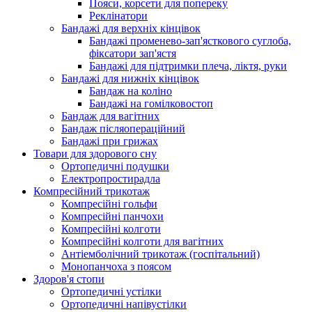
Пояси, корсети для попереку
Реклінатори
Бандажі для верхніх кінцівок
Бандажі променево-зап'ясткового суглоба,
фіксатори зап'ястя
Бандажі для підтримки плеча, ліктя, руки
Бандажі для нижніх кінцівок
Бандаж на коліно
Бандажі на гомілковостоп
Бандаж для вагітних
Бандаж післяопераційний
Бандажі при грижах
Товари для здорового сну
Ортопедичні подушки
Електропростирадла
Компресійний трикотаж
Компресійні гольфи
Компресійні панчохи
Компресійні колготи
Компресійні колготи для вагітних
Антіемболічний трикотаж (госпітальний)
Монопанчоха з поясом
Здоров'я стопи
Ортопедичні устілки
Ортопедичні напівустілки