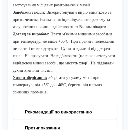
застосування місцевих розігріваючих мазей.
Запобіжні заходи
:
Використовувати виріб винятково за
призначенням. Визначення індивідуального режиму та
часу носіння повинне здійснюватися Вашим лікарем.
Догляд за виробом
:
Прати м'якими миючими засобами
при температурі не вище +35ºС. При пранні і полосканні
не терти і не викручувати. Сушити вдалині від джерел
тепла. Не прасувати. Не відбілювати (не використовувати
відбілюючі миючі засоби, що містять хлор). Не піддавати
сухий хімічній чистці.
Умови зберігання:
З
берігати у сухому місці при
температурі від +5ºС до +40ºС, берегти від прямих
сонячних променів.
Рекомендації по використанню
Протипоказання