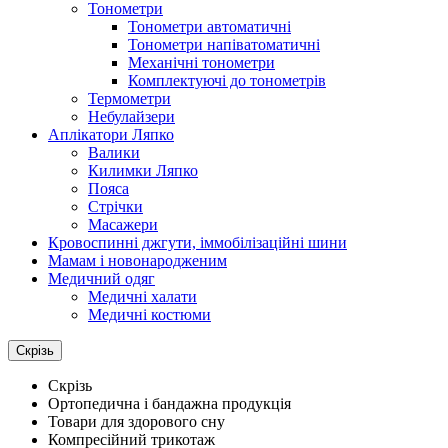
Тонометри
Тонометри автоматичні
Тонометри напіватоматичні
Механічні тонометри
Комплектуючі до тонометрів
Термометри
Небулайзери
Аплікатори Ляпко
Валики
Килимки Ляпко
Пояса
Стрічки
Масажери
Кровоспинні джгути, іммобілізаційні шини
Мамам і новонародженим
Медичний одяг
Медичні халати
Медичні костюми
Скрізь
Скрізь
Ортопедична і бандажна продукція
Товари для здорового сну
Компресійний трикотаж