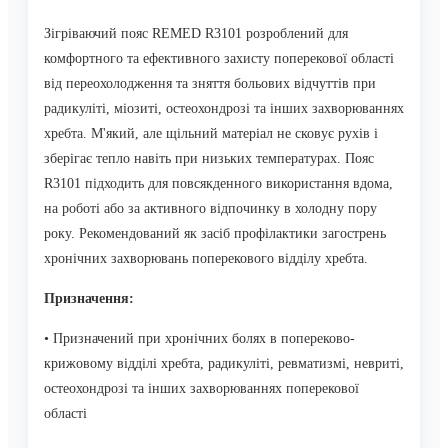
Зігріваючий пояс REMED R3101 розроблений для
комфортного та ефективного захисту поперекової області
від переохолодження та зняття больових відчуттів при
радикуліті, міозиті, остеохондрозі та інших захворюваннях
хребта.
М'який, але щільний матеріал не сковує рухів і
зберігає тепло навіть при низьких температурах.
Пояс
R3101 підходить для повсякденного використання вдома,
на роботі або за активного відпочинку в холодну пору
року.
Рекомендований як засіб профілактики загострень
хронічних захворювань поперекового відділу хребта.
Призначення:
• Призначений при хронічних болях в попереково-
крижовому відділі хребта, радикуліті, ревматизмі, невриті,
остеохондрозі та інших захворюваннях поперекової
області