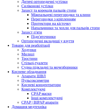
Дитячі ортопедичні устілки
Силіконові устілки
Захист та корекція пальців стопи
Міжпальцеві перегородки та клини
Перегородки з кріпленням
Протектори на кісточку
Напальчники та чохли для пальців стопи
Захист п'яти
Підп'яточники
Ортопедичні вкладиші у взуття
Товари для реабілітації
Ходунки
Милиці
Тростини
Стільці-туалети
Судна підкладні та мочезборники
Кисневе обладнання
Апарати ШВЛ
Пульсоксиметри
Кисневі концентратори
Комплектуючі
CPAP маски
Інші комплектуючі
CPAP | BIPAP апарати
Домашня медтехніка