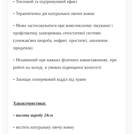
• Тепловий та підтримуючий ефект
• Терапевтична дія натуральної овечої вовни
• Може застосову
ватися при комплексному лікуванні і
профілактиці захворювань сечостатевої системи
(сечокам'яна хвороба, нефрит, простатит, запалення
придатків)
• Незамінний при важких фізичних навантаженнях, при
роботі на холоді, в умовах підвищеної вологості
• Захищає поперековий відділ від травм
Характеристики:
•
висота виробу 24см
• містить натуральну овечу вовну