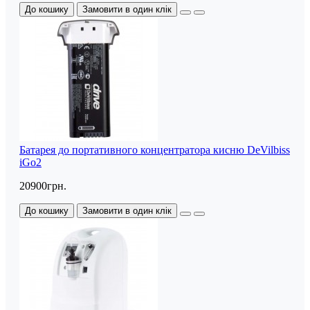
До кошику
Замовити в один клік
Батарея до портативного концентратора кисню DeVilbiss
iGo2
20900грн.
До кошику
Замовити в один клік