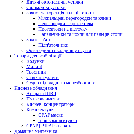
Дитячі ортопедичні устілки
Силіконові устілки
Захист та корекція пальців стопи
Міжпальцеві перегородки та клини
Перегородки з кріпленням
Протектори на кісточку
Напальчники та чохли для пальців стопи
Захист п'яти
Підп'яточники
Ортопедичні вкладиші у взуття
Товари для реабілітації
Ходунки
Милиці
Тростини
Стільці-туалети
Судна підкладні та мочезборники
Кисневе обладнання
Апарати ШВЛ
Пульсоксиметри
Кисневі концентратори
Комплектуючі
CPAP маски
Інші комплектуючі
CPAP | BIPAP апарати
Домашня медтехніка