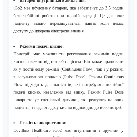
Батарея внутрішнього живлення
:
iGo2 має вбудовану батарею, яка забезпечує до 3,5 годин
безперебійної роботи при повній зарядці. Це дозволяє
пацієнту вільно переміщуватись, навіть коли немає
доступу до джерела електроживлення.
Режими подачі кисню:
Пристрій має можливість регулювання режимів подачі
кисню залежно від потреб пацієнта. Він може працювати
як у постійному режимі (Continuous Flow), так і у режимі
з
регульованою подачею (Pulse Dose). Режим Continuous
Flow підходить для пацієнтів, які потребують постійної
подачі кисню, незалежно від вдиху. Режим Pulse Dose
використовує спеціальні датчики, які реагують на вдих
пацієнта, і надають дозу кисню відповідно до його потреб.
Легкість використання:
Devilbiss Healthcare iGo2 має інтуїтивний і зручний у