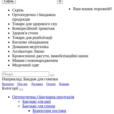
Скрізь
0
Ваш кошик порожній!
Скрізь
Ортопедична і бандажна
продукція
Товари для здорового сну
Компресійний трикотаж
Здоров'я стопи
Товари для реабілітації
Кисневе обладнання
Домашня медтехніка
Аплікатори Ляпко
Кровоспинні джгути, іммобілізаційні шини
Мамам і новонародженим
Медичний одяг
Наприклад:
Бандаж для гомілки
Контакти
Про нас
Доставка
Оплата
Новини
Категорії
Ортопедична і бандажна продукція
Бандажі для шиї
Бандажі для спини
Коректори постави