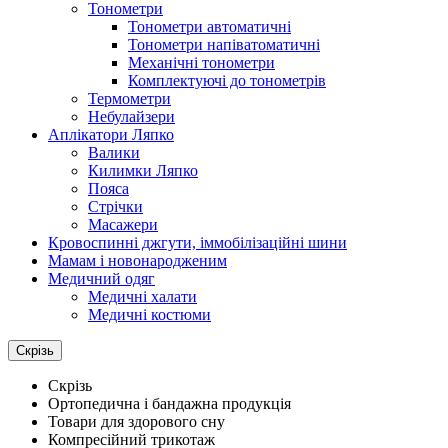
Тонометри
Тонометри автоматичні
Тонометри напіватоматичні
Механічні тонометри
Комплектуючі до тонометрів
Термометри
Небулайзери
Аплікатори Ляпко
Валики
Килимки Ляпко
Пояса
Стрічки
Масажери
Кровоспинні джгути, іммобілізаційні шини
Мамам і новонародженим
Медичний одяг
Медичні халати
Медичні костюми
Скрізь
Скрізь
Ортопедична і бандажна продукція
Товари для здорового сну
Компресійний трикотаж