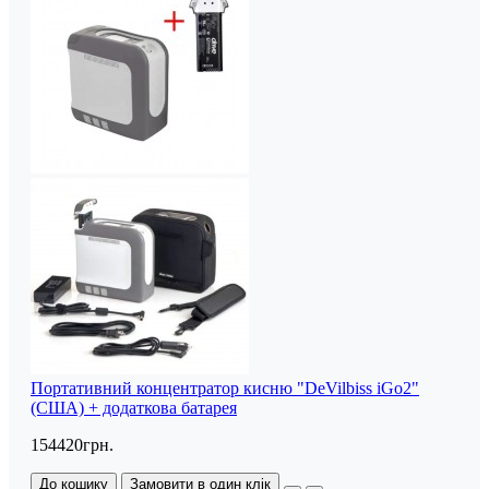
Портативний концентратор кисню "DeVilbiss iGo2"
(США) + додаткова батарея
154420грн.
До кошику
Замовити в один клік