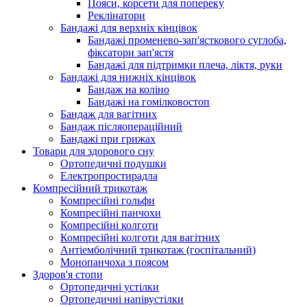
Пояси, корсети для попереку
Реклінатори
Бандажі для верхніх кінцівок
Бандажі променево-зап'ясткового суглоба,
фіксатори зап'ястя
Бандажі для підтримки плеча, ліктя, руки
Бандажі для нижніх кінцівок
Бандаж на коліно
Бандажі на гомілковостоп
Бандаж для вагітних
Бандаж післяопераційний
Бандажі при грижах
Товари для здорового сну
Ортопедичні подушки
Електропростирадла
Компресійний трикотаж
Компресійні гольфи
Компресійні панчохи
Компресійні колготи
Компресійні колготи для вагітних
Антіемболічний трикотаж (госпітальний)
Монопанчоха з поясом
Здоров'я стопи
Ортопедичні устілки
Ортопедичні напівустілки