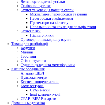
Дитячі ортопедичні устілки
Силіконові устілки
Захист та корекція пальців стопи
Міжпальцеві перегородки та клини
Перегородки з кріпленням
Протектори на кісточку
Напальчники та чохли для пальців стопи
Захист п'яти
Підп'яточники
Ортопедичні вкладиші у взуття
Товари для реабілітації
Ходунки
Милиці
Тростини
Стільці-туалети
Судна підкладні та мочезборники
Кисневе обладнання
Апарати ШВЛ
Пульсоксиметри
Кисневі концентратори
Комплектуючі
CPAP маски
Інші комплектуючі
CPAP | BIPAP апарати
Домашня медтехніка