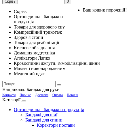
Скрізь
0
Ваш кошик порожній!
Скрізь
Ортопедична і бандажна
продукція
Товари для здорового сну
Компресійний трикотаж
Здоров'я стопи
Товари для реабілітації
Кисневе обладнання
Домашня медтехніка
Аплікатори Ляпко
Кровоспинні джгути, іммобілізаційні шини
Мамам і новонародженим
Медичний одяг
Наприклад:
Бандаж для руки
Контакти
Про нас
Доставка
Оплата
Новини
Категорії
Ортопедична і бандажна продукція
Бандажі для шиї
Бандажі для спини
Коректори постави