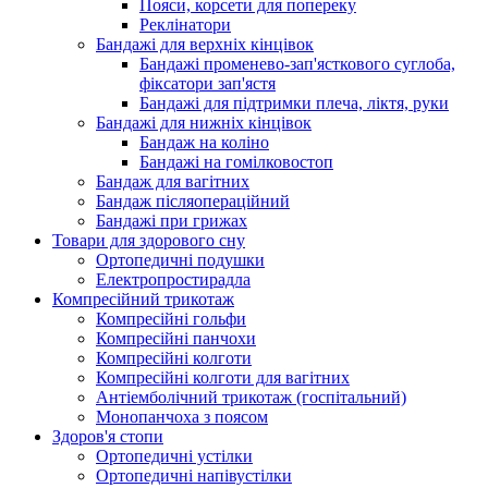
Пояси, корсети для попереку
Реклінатори
Бандажі для верхніх кінцівок
Бандажі променево-зап'ясткового суглоба,
фіксатори зап'ястя
Бандажі для підтримки плеча, ліктя, руки
Бандажі для нижніх кінцівок
Бандаж на коліно
Бандажі на гомілковостоп
Бандаж для вагітних
Бандаж післяопераційний
Бандажі при грижах
Товари для здорового сну
Ортопедичні подушки
Електропростирадла
Компресійний трикотаж
Компресійні гольфи
Компресійні панчохи
Компресійні колготи
Компресійні колготи для вагітних
Антіемболічний трикотаж (госпітальний)
Монопанчоха з поясом
Здоров'я стопи
Ортопедичні устілки
Ортопедичні напівустілки