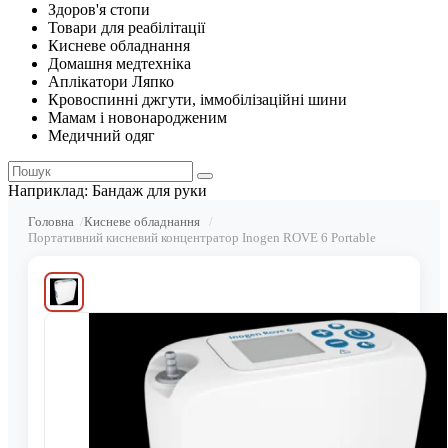
Здоров'я стопи
Товари для реабілітації
Кисневе обладнання
Домашня медтехніка
Аплікатори Ляпко
Кровоспинні джгути, іммобілізаційні шини
Мамам і новонародженим
Медичний одяг
Наприклад:
Бандаж для руки
Головна
Кисневе обладнання
Портативний кисневий концентратор Inogen ROVE 6 Portable