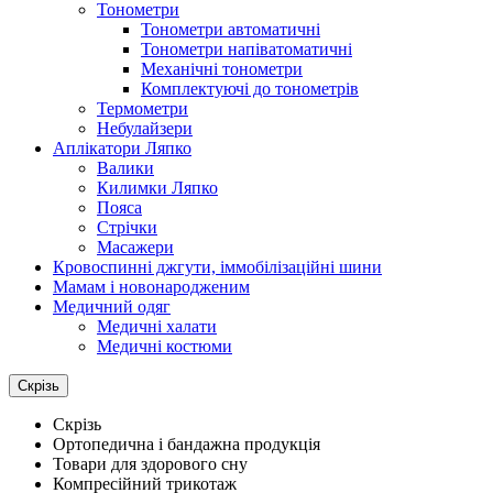
Тонометри
Тонометри автоматичні
Тонометри напіватоматичні
Механічні тонометри
Комплектуючі до тонометрів
Термометри
Небулайзери
Аплікатори Ляпко
Валики
Килимки Ляпко
Пояса
Стрічки
Масажери
Кровоспинні джгути, іммобілізаційні шини
Мамам і новонародженим
Медичний одяг
Медичні халати
Медичні костюми
Скрізь
Скрізь
Ортопедична і бандажна продукція
Товари для здорового сну
Компресійний трикотаж