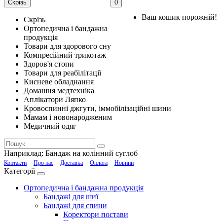
Скрізь
0
Ваш кошик порожній!
Скрізь
Ортопедична і бандажна
продукція
Товари для здорового сну
Компресійний трикотаж
Здоров'я стопи
Товари для реабілітації
Кисневе обладнання
Домашня медтехніка
Аплікатори Ляпко
Кровоспинні джгути, іммобілізаційні шини
Мамам і новонародженим
Медичний одяг
Наприклад:
Бандаж на колінний суглоб
Контакти
Про нас
Доставка
Оплата
Новини
Категорії
Ортопедична і бандажна продукція
Бандажі для шиї
Бандажі для спини
Коректори постави