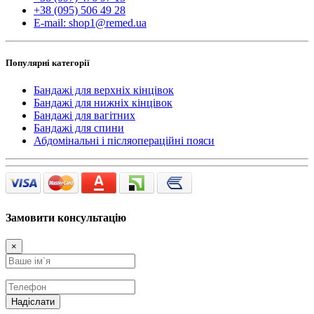
+38 (095) 506 49 28
E-mail: shop1@remed.ua
Популярні категорії
Бандажі для верхніх кінцівок
Бандажі для нижніх кінцівок
Бандажі для вагітних
Бандажі для спини
Абдомінальні і післяопераційні пояси
Замовити консультацію
×
Надіслати