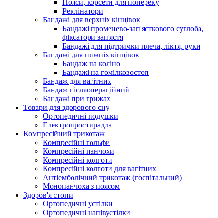
Пояси, корсети для попереку
Реклінатори
Бандажі для верхніх кінцівок
Бандажі променево-зап'ясткового суглоба,
фіксатори зап'ястя
Бандажі для підтримки плеча, ліктя, руки
Бандажі для нижніх кінцівок
Бандаж на коліно
Бандажі на гомілковостоп
Бандаж для вагітних
Бандаж післяопераційний
Бандажі при грижах
Товари для здорового сну
Ортопедичні подушки
Електропростирадла
Компресійний трикотаж
Компресійні гольфи
Компресійні панчохи
Компресійні колготи
Компресійні колготи для вагітних
Антіемболічний трикотаж (госпітальний)
Монопанчоха з поясом
Здоров'я стопи
Ортопедичні устілки
Ортопедичні напівустілки