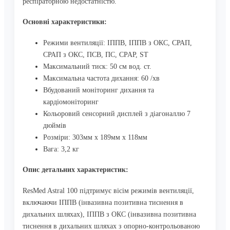
респіраторною недостатністю.
Основні характеристики:
Режими вентиляції: ІППВ, ІППВ з ОКС, СРАП,
СРАП з ОКС, ПСВ, ПС, CPAP, ST
Максимальний тиск: 50 см вод. ст.
Максимальна частота дихання: 60 /хв
Вбудований моніторинг дихання та
кардіомоніторинг
Кольоровий сенсорний дисплей з діагоналлю 7
дюймів
Розміри: 303мм x 189мм x 118мм
Вага: 3,2 кг
Опис детальних характеристик:
ResMed Astral 100 підтримує вісім режимів вентиляції,
включаючи ІППВ (інвазивна позитивна тиснення в
дихальних шляхах), ІППВ з ОКС (інвазивна позитивна
тиснення в дихальних шляхах з опорно-контрольованою