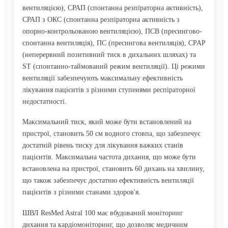
вентиляцією), СРАП (спонтанна резпіраторна активність),
СРАП з ОКС (спонтанна резпіраторна активність з
опорно-контрольованою вентиляцією), ПСВ (пресингово-
спонтанна вентиляція), ПС (пресингова вентиляція), CPAP
(неперервний позитивний тиск в дихальних шляхах) та
ST (спонтанно-таймований режим вентиляції). Ці режими
вентиляції забезпечують максимальну ефективність
лікування пацієнтів з різними ступенями респіраторної
недостатності.
Максимальний тиск, який може бути встановлений на
пристрої, становить 50 см водного стовпа, що забезпечує
достатній рівень тиску для лікування важких станів
пацієнтів. Максимальна частота дихання, що може бути
встановлена на пристрої, становить 60 дихань на хвилину,
що також забезпечує достатню ефективність вентиляції
пацієнтів з різними станами здоров'я.
ШВЛ ResMed Astral 100 має вбудований моніторинг
дихання та кардіомоніторинг, що дозволяє медичним