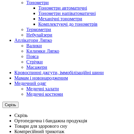
Тонометри
Тонометри автоматичні
Тонометри напіватоматичні
Механічні тонометри
Комплектуючі до тонометрів
Термометри
Небулайзери
Аплікатори Ляпко
Валики
Килимки Ляпко
Пояса
Стрічки
Масажери
Кровоспинні джгути, іммобілізаційні шини
Мамам і новонародженим
Медичний одяг
Медичні халати
Медичні костюми
Скрізь
Скрізь
Ортопедична і бандажна продукція
Товари для здорового сну
Компресійний трикотаж