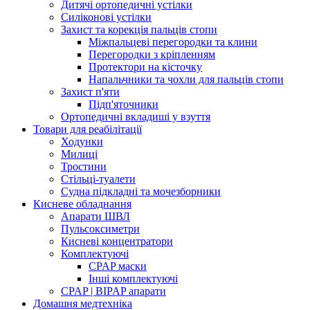
Дитячі ортопедичні устілки
Силіконові устілки
Захист та корекція пальців стопи
Міжпальцеві перегородки та клини
Перегородки з кріпленням
Протектори на кісточку
Напальчники та чохли для пальців стопи
Захист п'яти
Підп'яточники
Ортопедичні вкладиші у взуття
Товари для реабілітації
Ходунки
Милиці
Тростини
Стільці-туалети
Судна підкладні та мочезборники
Кисневе обладнання
Апарати ШВЛ
Пульсоксиметри
Кисневі концентратори
Комплектуючі
CPAP маски
Інші комплектуючі
CPAP | BIPAP апарати
Домашня медтехніка