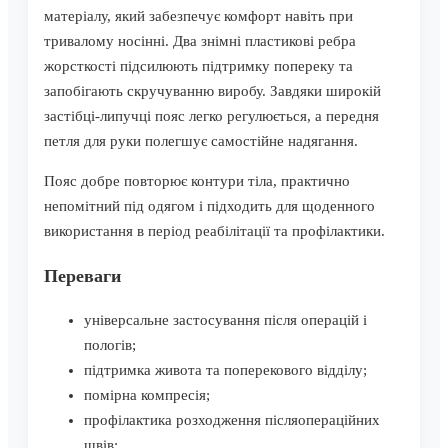
матеріалу, який забезпечує комфорт навіть при
тривалому носінні. Два знімні пластикові ребра
жорсткості підсилюють підтримку попереку та
запобігають скручуванню виробу. Завдяки широкій
застібці-липучці пояс легко регулюється, а передня
петля для руки полегшує самостійне надягання.
Пояс добре повторює контури тіла, практично
непомітний під одягом і підходить для щоденного
використання в період реабілітації та профілактики.
Переваги
універсальне застосування після операцій і
пологів;
підтримка живота та поперекового відділу;
помірна компресія;
профілактика розходження післяопераційних
швів;