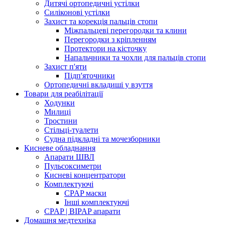
Дитячі ортопедичні устілки
Силіконові устілки
Захист та корекція пальців стопи
Міжпальцеві перегородки та клини
Перегородки з кріпленням
Протектори на кісточку
Напальчники та чохли для пальців стопи
Захист п'яти
Підп'яточники
Ортопедичні вкладиші у взуття
Товари для реабілітації
Ходунки
Милиці
Тростини
Стільці-туалети
Судна підкладні та мочезборники
Кисневе обладнання
Апарати ШВЛ
Пульсоксиметри
Кисневі концентратори
Комплектуючі
CPAP маски
Інші комплектуючі
CPAP | BIPAP апарати
Домашня медтехніка