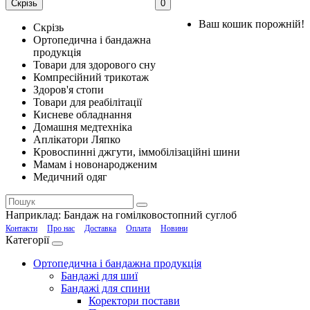
Скрізь
0
Ваш кошик порожній!
Скрізь
Ортопедична і бандажна
продукція
Товари для здорового сну
Компресійний трикотаж
Здоров'я стопи
Товари для реабілітації
Кисневе обладнання
Домашня медтехніка
Аплікатори Ляпко
Кровоспинні джгути, іммобілізаційні шини
Мамам і новонародженим
Медичний одяг
Наприклад:
Бандаж на гомілковостопний суглоб
Контакти
Про нас
Доставка
Оплата
Новини
Категорії
Ортопедична і бандажна продукція
Бандажі для шиї
Бандажі для спини
Коректори постави