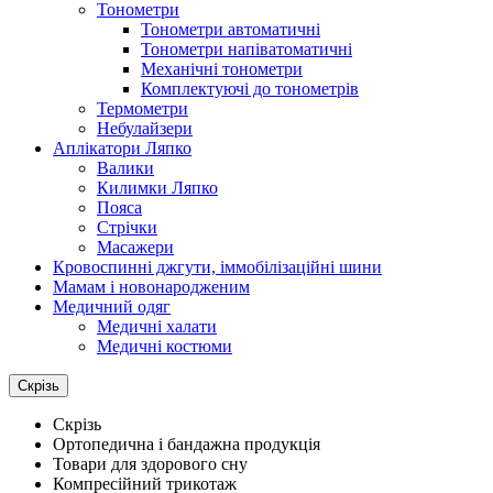
Тонометри
Тонометри автоматичні
Тонометри напіватоматичні
Механічні тонометри
Комплектуючі до тонометрів
Термометри
Небулайзери
Аплікатори Ляпко
Валики
Килимки Ляпко
Пояса
Стрічки
Масажери
Кровоспинні джгути, іммобілізаційні шини
Мамам і новонародженим
Медичний одяг
Медичні халати
Медичні костюми
Скрізь
Скрізь
Ортопедична і бандажна продукція
Товари для здорового сну
Компресійний трикотаж