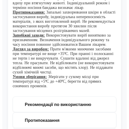
вдиху при втягнутому животі. Індивідуальний режим і
терміни носіння
бандажа визначає лікар.
Протипоказання:
Запальні захворювання шкіри в області
застосування виробу, індивідуальна непереносимість
матеріалів, з яких виготовлений виріб.
Не рекомендується
використання виробу протягом 30 хвилин після
застосування місцевих розігріваючих мазей.
Запобіжні заходи
:
Використовувати виріб винятково за
призначенням. Визначення індивідуального режиму та
часу носіння повинне здійснюватися Вашим лікарем.
Догляд за виробом
:
Прати м'якими миючими засобами
при температурі не вище +35ºС. При пранні і полосканні
не терти і не викручувати. Сушити вдалині від джерел
тепла. Не прасувати. Не відбілювати (не використовувати
відбілюючі миючі засоби, що містять хлор). Не піддавати
сухий хімічній чистці.
Умови зберігання:
З
берігати у сухому місці при
температурі від +5ºС до +40ºС, берегти від прямих
сонячних променів.
Рекомендації по використанню
Протипоказання