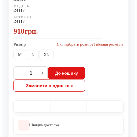
МОДЕЛЬ:
R4117
АРТИКУЛ
R4117
910грн.
Як підібрати розмір?
Таблиця розмірів
Розмір
M
L
XL
−
+
До кошику
Замовити в один клік
Швидка доставка