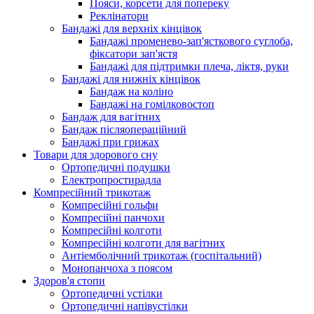
Пояси, корсети для попереку
Реклінатори
Бандажі для верхніх кінцівок
Бандажі променево-зап'ясткового суглоба,
фіксатори зап'ястя
Бандажі для підтримки плеча, ліктя, руки
Бандажі для нижніх кінцівок
Бандаж на коліно
Бандажі на гомілковостоп
Бандаж для вагітних
Бандаж післяопераційний
Бандажі при грижах
Товари для здорового сну
Ортопедичні подушки
Електропростирадла
Компресійний трикотаж
Компресійні гольфи
Компресійні панчохи
Компресійні колготи
Компресійні колготи для вагітних
Антіемболічний трикотаж (госпітальний)
Монопанчоха з поясом
Здоров'я стопи
Ортопедичні устілки
Ортопедичні напівустілки