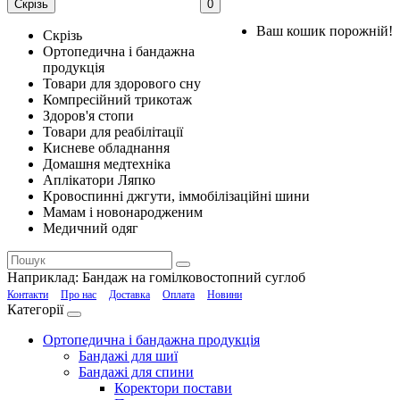
Скрізь
0
Ваш кошик порожній!
Скрізь
Ортопедична і бандажна
продукція
Товари для здорового сну
Компресійний трикотаж
Здоров'я стопи
Товари для реабілітації
Кисневе обладнання
Домашня медтехніка
Аплікатори Ляпко
Кровоспинні джгути, іммобілізаційні шини
Мамам і новонародженим
Медичний одяг
Наприклад:
Бандаж на гомілковостопний суглоб
Контакти
Про нас
Доставка
Оплата
Новини
Категорії
Ортопедична і бандажна продукція
Бандажі для шиї
Бандажі для спини
Коректори постави