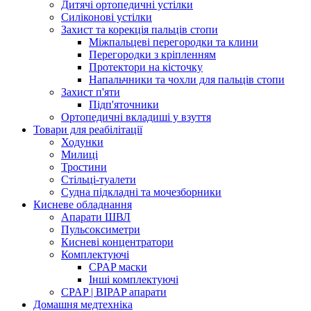
Дитячі ортопедичні устілки
Силіконові устілки
Захист та корекція пальців стопи
Міжпальцеві перегородки та клини
Перегородки з кріпленням
Протектори на кісточку
Напальчники та чохли для пальців стопи
Захист п'яти
Підп'яточники
Ортопедичні вкладиші у взуття
Товари для реабілітації
Ходунки
Милиці
Тростини
Стільці-туалети
Судна підкладні та мочезборники
Кисневе обладнання
Апарати ШВЛ
Пульсоксиметри
Кисневі концентратори
Комплектуючі
CPAP маски
Інші комплектуючі
CPAP | BIPAP апарати
Домашня медтехніка