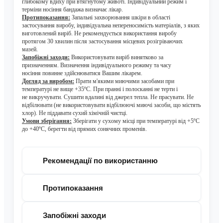
глибокому вдиху при втягнутому животі. Індивідуальний режим і
терміни носіння
бандажа визначає лікар.
Протипоказання:
Запальні захворювання шкіри в області
застосування виробу, індивідуальна непереносимість матеріалів, з яких
виготовлений виріб.
Не рекомендується використання виробу
протягом 30 хвилин після застосування місцевих розігріваючих
мазей.
Запобіжні заходи
:
Використовувати виріб винятково за
призначенням. Визначення індивідуального режиму та часу
носіння повинне здійснюватися Вашим лікарем.
Догляд за виробом
:
Прати м'якими миючими засобами при
температурі не вище +35ºС. При пранні і полосканні не терти і
не викручувати. Сушити вдалині від джерел тепла. Не прасувати. Не
відбілювати (не використовувати відбілюючі миючі засоби, що містять
хлор). Не піддавати сухий хімічній чистці.
Умови зберігання:
З
берігати у сухому місці при температурі від +5ºС
до +40ºС, берегти від прямих сонячних променів.
Рекомендації по використанню
Протипоказання
Запобіжні заходи