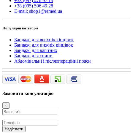
+38 (097) 476 97 13
+38 (095) 506 49 28
E-mail: shop1@remed.ua
Популярні категорії
Бандажі для верхніх кінцівок
Бандажі для нижніх кінцівок
Бандажі для вагітних
Бандажі для спини
Абдомінальні і післяопераційні пояси
Замовити консультацію
×
Надіслати