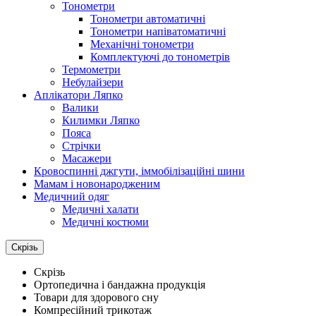
Тонометри
Тонометри автоматичні
Тонометри напіватоматичні
Механічні тонометри
Комплектуючі до тонометрів
Термометри
Небулайзери
Аплікатори Ляпко
Валики
Килимки Ляпко
Пояса
Стрічки
Масажери
Кровоспинні джгути, іммобілізаційні шини
Мамам і новонародженим
Медичний одяг
Медичні халати
Медичні костюми
Скрізь
Скрізь
Ортопедична і бандажна продукція
Товари для здорового сну
Компресійний трикотаж