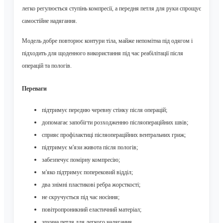
легко регулюється ступінь компресії, а передня петля для руки спрощує
самостійне надягання.
Модель добре повторює контури тіла, майже непомітна під одягом і
підходить для щоденного використання під час реабілітації після
операцій та пологів.
Переваги
підтримує передню черевну стінку після операцій;
допомагає запобігти розходженню післяопераційних швів;
сприяє профілактиці післяопераційних вентральних гриж;
підтримує м'язи живота після пологів;
забезпечує помірну компресію;
м'яко підтримує поперековий відділ;
два знімні пластикові ребра жорсткості;
не скручується під час носіння;
повітропроникний еластичний матеріал;
зручна петля для легкого надягання.