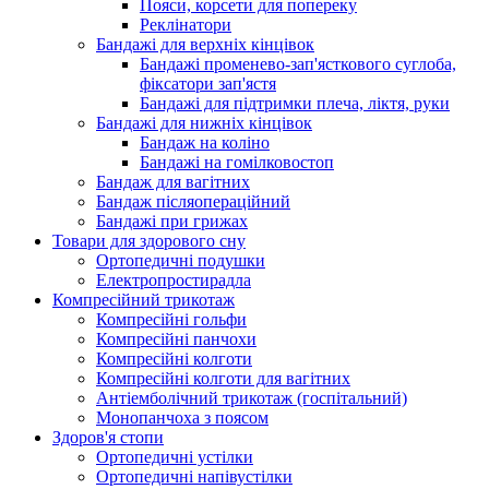
Пояси, корсети для попереку
Реклінатори
Бандажі для верхніх кінцівок
Бандажі променево-зап'ясткового суглоба,
фіксатори зап'ястя
Бандажі для підтримки плеча, ліктя, руки
Бандажі для нижніх кінцівок
Бандаж на коліно
Бандажі на гомілковостоп
Бандаж для вагітних
Бандаж післяопераційний
Бандажі при грижах
Товари для здорового сну
Ортопедичні подушки
Електропростирадла
Компресійний трикотаж
Компресійні гольфи
Компресійні панчохи
Компресійні колготи
Компресійні колготи для вагітних
Антіемболічний трикотаж (госпітальний)
Монопанчоха з поясом
Здоров'я стопи
Ортопедичні устілки
Ортопедичні напівустілки