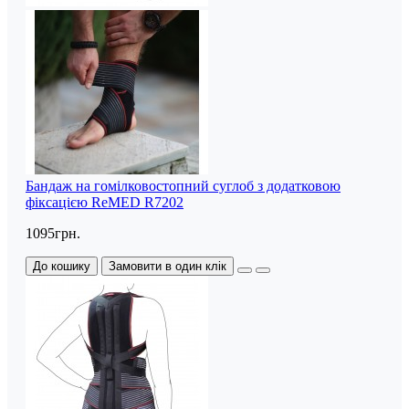
Бандаж на гомілковостопний суглоб з додатковою
фіксацією ReMED R7202
1095грн.
До кошику
Замовити в один клік