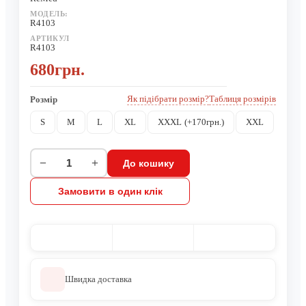
МОДЕЛЬ:
R4103
АРТИКУЛ
R4103
680грн.
Як підібрати розмір?
Таблиця розмірів
Розмір
S
M
L
XL
XXXL
(+170грн.)
XXL
−
+
До кошику
Замовити в один клік
Швидка доставка