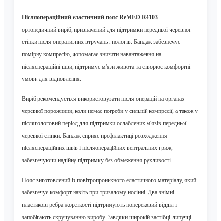
Післяопераційний еластичний пояс ReMED R4103
—
ортопедичний виріб, призначений для підтримки передньої черевної
стінки після оперативних втручань і пологів. Бандаж забезпечує
помірну компресію, допомагає знизити навантаження на
післяопераційні шви, підтримує м'язи живота та створює комфортні
умови для відновлення.
Виріб рекомендується використовувати після операцій на органах
черевної порожнини, коли немає потреби у сильній компресії, а також у
післяпологовий період для підтримки ослаблених м'язів передньої
черевної стінки. Бандаж сприяє профілактиці розходження
післяопераційних швів і післяопераційних вентральних гриж,
забезпечуючи надійну підтримку без обмеження рухливості.
Пояс виготовлений із повітропроникного еластичного матеріалу, який
забезпечує комфорт навіть при тривалому носінні. Два знімні
пластикові ребра жорсткості підтримують поперековий відділ і
запобігають скручуванню виробу. Завдяки широкій застібці-липучці