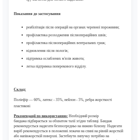
Показання до застосування
реабілітація після операцій на органах черевної порожнини;
профілактика розходження післяопераційних швів;
профілактика післяопераційних вентральних гриж;
відновлення після пологів;
підтримка ослаблених м'язів живота;
легка підтримка поперекового відділу.
Склад:
Поліефір —
60
%, латекс -
35
%, нейлон - 5%, ребра жорсткості
пластико
ві
Рекомендації по використанню:
Необхідний розмір
бандажа
підбирається за обхватом талії згідно таблиці. Бандаж
рекомендується надягати
безпосередньо на нижню білизну. Надягати
виріб рекомендується в положенні лежачи
на спині на рівній жорсткій
або напівжорсткій поверхні. Застебнути липучку потрібно
на