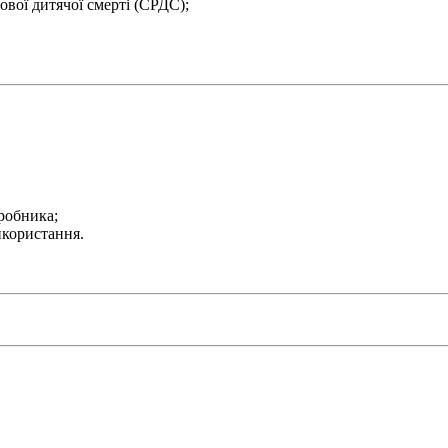
вої дитячої смерті (СРДС);
иробника;
икористання.