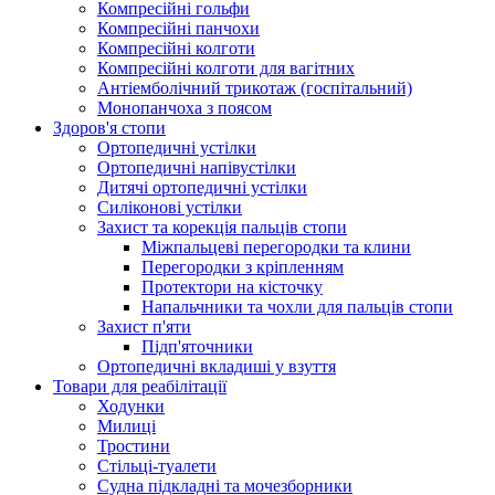
Компресійні гольфи
Компресійні панчохи
Компресійні колготи
Компресійні колготи для вагітних
Антіемболічний трикотаж (госпітальний)
Монопанчоха з поясом
Здоров'я стопи
Ортопедичні устілки
Ортопедичні напівустілки
Дитячі ортопедичні устілки
Силіконові устілки
Захист та корекція пальців стопи
Міжпальцеві перегородки та клини
Перегородки з кріпленням
Протектори на кісточку
Напальчники та чохли для пальців стопи
Захист п'яти
Підп'яточники
Ортопедичні вкладиші у взуття
Товари для реабілітації
Ходунки
Милиці
Тростини
Стільці-туалети
Судна підкладні та мочезборники