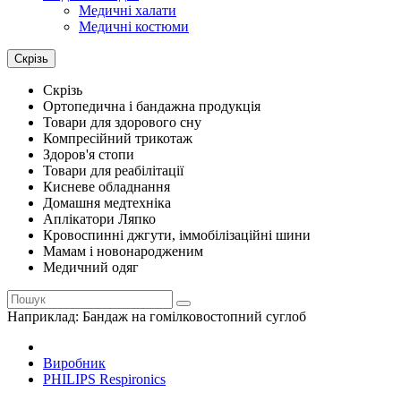
Медичні халати
Медичні костюми
Скрізь
Скрізь
Ортопедична і бандажна продукція
Товари для здорового сну
Компресійний трикотаж
Здоров'я стопи
Товари для реабілітації
Кисневе обладнання
Домашня медтехніка
Аплікатори Ляпко
Кровоспинні джгути, іммобілізаційні шини
Мамам і новонародженим
Медичний одяг
Наприклад:
Бандаж на гомілковостопний суглоб
Виробник
PHILIPS Respironics