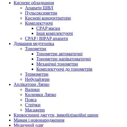
Кисневе обладнання
Апарати ШВЛ
Пульсоксиметри
Кисневі концентратори
Комплектуючі
CPAP маски
Інші комплектуючі
CPAP | BIPAP апарати
Домашня медтехніка
Тонометри
Тонометри автоматичні
Тонометри напіватоматичні
Механічні тонометри
Комплектуючі до тонометрів
Термометри
Небулайзери
Аплікатори Ляпко
Валики
Килимки Ляпко
Пояса
Стрічки
Масажери
Кровоспинні джгути, іммобілізаційні шини
Мамам і новонародженим
Медичний одяг