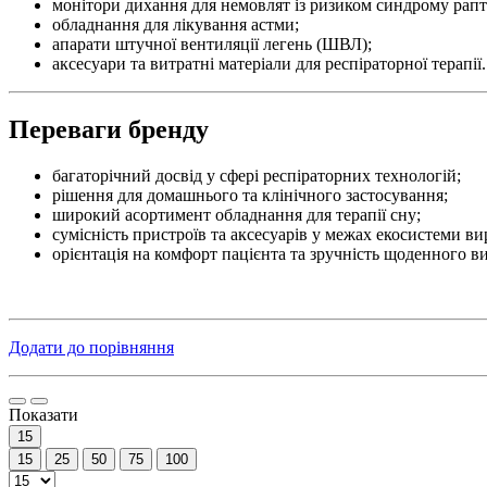
монітори дихання для немовлят із ризиком синдрому рапто
обладнання для лікування астми;
апарати штучної вентиляції легень (ШВЛ);
аксесуари та витратні матеріали для респіраторної терапії.
Переваги бренду
багаторічний досвід у сфері респіраторних технологій;
рішення для домашнього та клінічного застосування;
широкий асортимент обладнання для терапії сну;
сумісність пристроїв та аксесуарів у межах екосистеми в
орієнтація на комфорт пацієнта та зручність щоденного в
Додати до порівняння
Показати
15
15
25
50
75
100