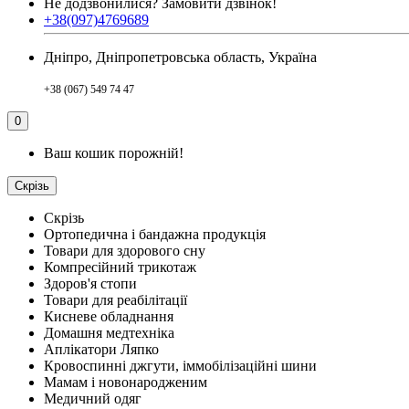
Не додзвонилися?
Замовити дзвінок!
+38(097)4769689
Дніпро, Дніпропетровська область, Україна
+38 (067) 549 74 47
0
Ваш кошик порожній!
Скрізь
Скрізь
Ортопедична і бандажна продукція
Товари для здорового сну
Компресійний трикотаж
Здоров'я стопи
Товари для реабілітації
Кисневе обладнання
Домашня медтехніка
Аплікатори Ляпко
Кровоспинні джгути, іммобілізаційні шини
Мамам і новонародженим
Медичний одяг