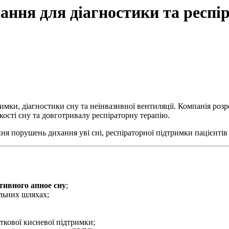
ння для діагностики та респір
мки, діагностики сну та неінвазивної вентиляції. Компанія роз
ості сну та довготривалу респіраторну терапію.
ня порушень дихання уві сні, респіраторної підтримки пацієнтів
тивного апное сну
;
льних шляхах;
аткової кисневої підтримки;