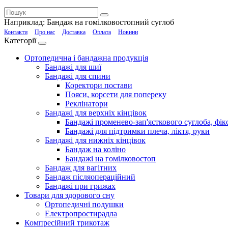
Наприклад:
Бандаж на гомілковостопний суглоб
Контакти
Про нас
Доставка
Оплата
Новини
Категорії
Ортопедична і бандажна продукція
Бандажі для шиї
Бандажі для спини
Коректори постави
Пояси, корсети для попереку
Реклінатори
Бандажі для верхніх кінцівок
Бандажі променево-зап'ясткового суглоба, фікс
Бандажі для підтримки плеча, ліктя, руки
Бандажі для нижніх кінцівок
Бандаж на коліно
Бандажі на гомілковостоп
Бандаж для вагітних
Бандаж післяопераційний
Бандажі при грижах
Товари для здорового сну
Ортопедичні подушки
Електропростирадла
Компресійний трикотаж