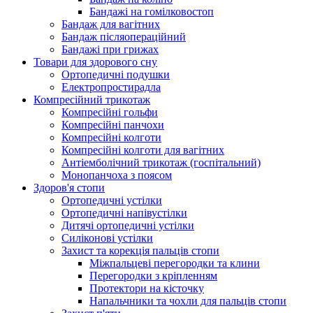
Бандажі на гомілковостоп
Бандаж для вагітних
Бандаж післяопераційний
Бандажі при грижах
Товари для здорового сну
Ортопедичні подушки
Електропростирадла
Компресійний трикотаж
Компресійні гольфи
Компресійні панчохи
Компресійні колготи
Компресійні колготи для вагітних
Антіемболічний трикотаж (госпітальний)
Монопанчоха з поясом
Здоров'я стопи
Ортопедичні устілки
Ортопедичні напівустілки
Дитячі ортопедичні устілки
Силіконові устілки
Захист та корекція пальців стопи
Міжпальцеві перегородки та клини
Перегородки з кріпленням
Протектори на кісточку
Напальчники та чохли для пальців стопи