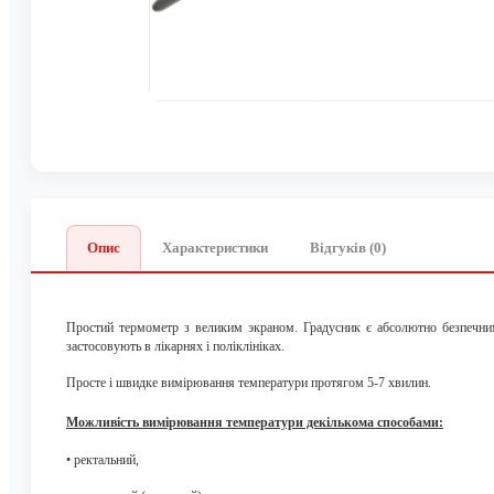
Опис
Характеристики
Відгуків (0)
Простий термометр з великим экраном. Градусник є абсолютно безпечним
застосовують в лікарнях і поліклініках.
Просте і швидке вимірювання температури протягом 5-7 хвилин.
Можливість вимірювання температури декількома способами:
•
ректальний,