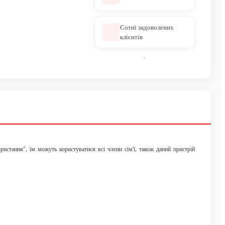
Сотні задоволених
клієнтів
тання", їм можуть користуватися всі члени сім'ї, також даний пристрій