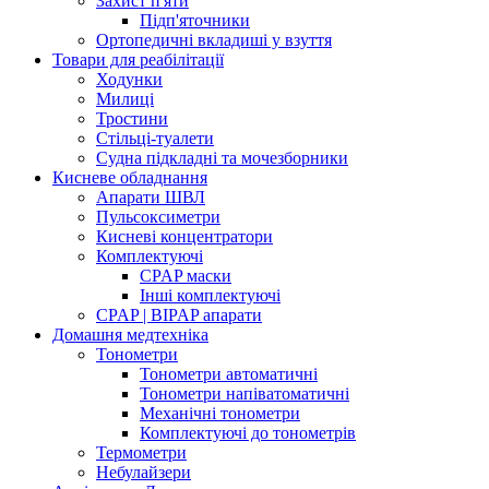
Захист п'яти
Підп'яточники
Ортопедичні вкладиші у взуття
Товари для реабілітації
Ходунки
Милиці
Тростини
Стільці-туалети
Судна підкладні та мочезборники
Кисневе обладнання
Апарати ШВЛ
Пульсоксиметри
Кисневі концентратори
Комплектуючі
CPAP маски
Інші комплектуючі
CPAP | BIPAP апарати
Домашня медтехніка
Тонометри
Тонометри автоматичні
Тонометри напіватоматичні
Механічні тонометри
Комплектуючі до тонометрів
Термометри
Небулайзери