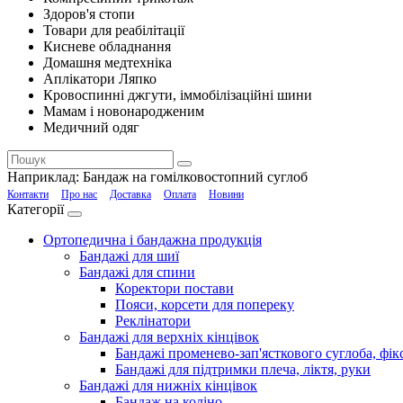
Здоров'я стопи
Товари для реабілітації
Кисневе обладнання
Домашня медтехніка
Аплікатори Ляпко
Кровоспинні джгути, іммобілізаційні шини
Мамам і новонародженим
Медичний одяг
Наприклад:
Бандаж на гомілковостопний суглоб
Контакти
Про нас
Доставка
Оплата
Новини
Категорії
Ортопедична і бандажна продукція
Бандажі для шиї
Бандажі для спини
Коректори постави
Пояси, корсети для попереку
Реклінатори
Бандажі для верхніх кінцівок
Бандажі променево-зап'ясткового суглоба, фікс
Бандажі для підтримки плеча, ліктя, руки
Бандажі для нижніх кінцівок
Бандаж на коліно