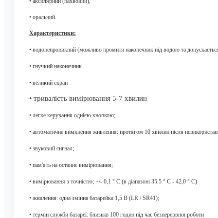
•
аксилярний (пахвовий),
•
оральний.
Характеристики:
•
водонепроникний (можливо промити наконечник під водою та допускаєтьс
•
гнучкий наконечник
•
великий екран
•
тривалість вимірювання 5-7 хвилин
•
л
егке керування однією кнопкою;
•
а
втоматичне вимкнення живлення: протягом 10 хвилин після невикористан
•
з
вуковий сигнал;
•
п
ам'ять на останнє вимірювання;
•
в
имірювання з точністю; +/- 0,1 ° С (в діапазоні 35.5 ° С - 42,0 ° С)
•
ж
ивлення: одна змінна батарейка 1,5 В (
LR
/
SR
41);
•
термін служби батареї: близько 100 годин під час безперервної роботи