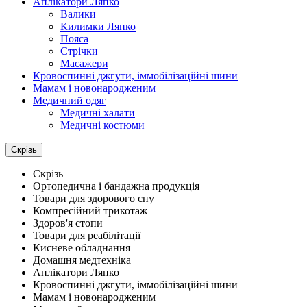
Аплікатори Ляпко
Валики
Килимки Ляпко
Пояса
Стрічки
Масажери
Кровоспинні джгути, іммобілізаційні шини
Мамам і новонародженим
Медичний одяг
Медичні халати
Медичні костюми
Скрізь
Скрізь
Ортопедична і бандажна продукція
Товари для здорового сну
Компресійний трикотаж
Здоров'я стопи
Товари для реабілітації
Кисневе обладнання
Домашня медтехніка
Аплікатори Ляпко
Кровоспинні джгути, іммобілізаційні шини
Мамам і новонародженим