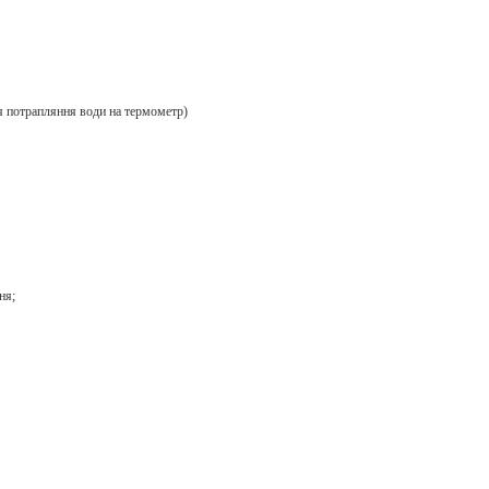
я потрапляння води на термометр)
ня;