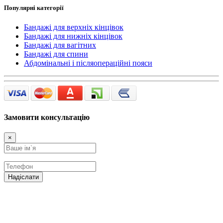
Популярні категорії
Бандажі для верхніх кінцівок
Бандажі для нижніх кінцівок
Бандажі для вагітних
Бандажі для спини
Абдомінальні і післяопераційні пояси
Замовити консультацію
×
Надіслати