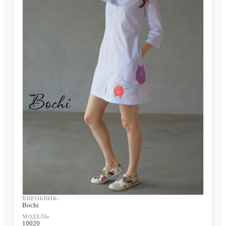
Сукня Софія з аплікацією сови
Нема в наявності
0 відгуків
ВИРОБНИК:
Bochi
МОДЕЛЬ:
10020