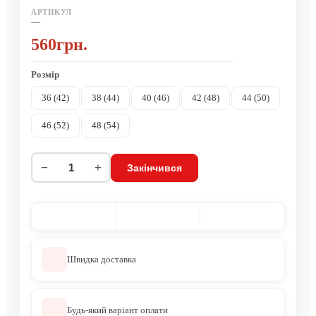
АРТИКУЛ
—
560грн.
Розмір
36 (42)
38 (44)
40 (46)
42 (48)
44 (50)
46 (52)
48 (54)
−
+
Закінчився
Швидка доставка
Будь-який варіант оплати