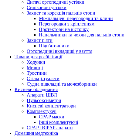
Дитячі ортопедичні устілки
Силіконові устілки
Захист та корекція пальців стопи
Міжпальцеві перегородки та клини
Перегородки з кріпленням
Протектори на кісточку
Напальчники та чохли для пальців стопи
Захист п'яти
Підп'яточники
Ортопедичні вкладиші у взуття
Товари для реабілітації
Ходунки
Милиці
Тростини
Стільці-туалети
Судна підкладні та мочезборники
Кисневе обладнання
Апарати ШВЛ
Пульсоксиметри
Кисневі концентратори
Комплектуючі
CPAP маски
Інші комплектуючі
CPAP | BIPAP апарати
Домашня медтехніка