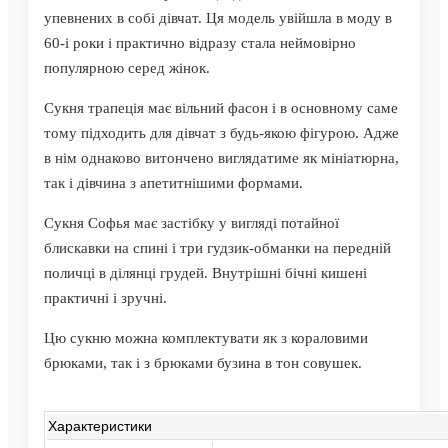
упевнених в собі дівчат. Ця модель увійшла в моду в
60-і роки і практично відразу стала неймовірно
популярною серед жінок.
Сукня трапеція має вільний фасон і в основному саме
тому підходить для дівчат з будь-якою фігурою. Адже
в нім однаково витончено виглядатиме як мініатюрна,
так і дівчина з апетитнішими формами.
Сукня Софья має застібку у вигляді потайної
блискавки на спині і три гудзик-обманки на передній
поличці в ділянці грудей. Внутрішні бічні кишені
практичні і зручні.
Цю сукню можна комплектувати як з кораловими
брюками, так і з брюками бузина в тон совушек.
Характеристики