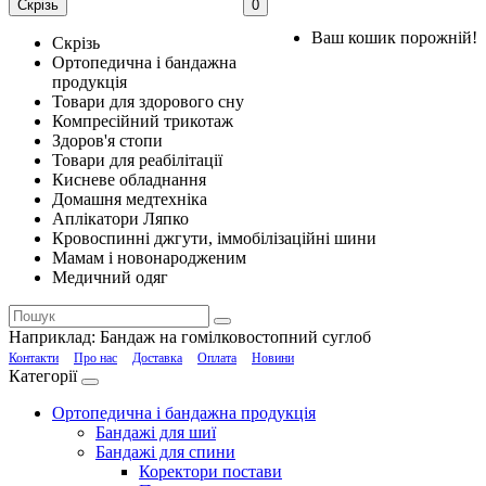
Скрізь
0
Ваш кошик порожній!
Скрізь
Ортопедична і бандажна
продукція
Товари для здорового сну
Компресійний трикотаж
Здоров'я стопи
Товари для реабілітації
Кисневе обладнання
Домашня медтехніка
Аплікатори Ляпко
Кровоспинні джгути, іммобілізаційні шини
Мамам і новонародженим
Медичний одяг
Наприклад:
Бандаж на гомілковостопний суглоб
Контакти
Про нас
Доставка
Оплата
Новини
Категорії
Ортопедична і бандажна продукція
Бандажі для шиї
Бандажі для спини
Коректори постави