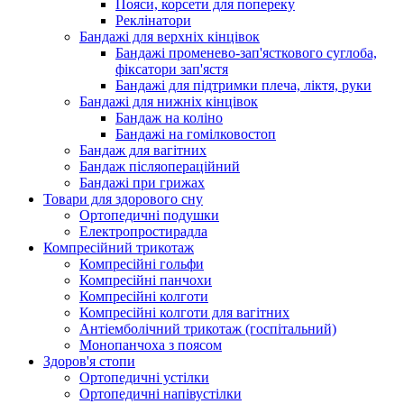
Пояси, корсети для попереку
Реклінатори
Бандажі для верхніх кінцівок
Бандажі променево-зап'ясткового суглоба,
фіксатори зап'ястя
Бандажі для підтримки плеча, ліктя, руки
Бандажі для нижніх кінцівок
Бандаж на коліно
Бандажі на гомілковостоп
Бандаж для вагітних
Бандаж післяопераційний
Бандажі при грижах
Товари для здорового сну
Ортопедичні подушки
Електропростирадла
Компресійний трикотаж
Компресійні гольфи
Компресійні панчохи
Компресійні колготи
Компресійні колготи для вагітних
Антіемболічний трикотаж (госпітальний)
Монопанчоха з поясом
Здоров'я стопи
Ортопедичні устілки
Ортопедичні напівустілки