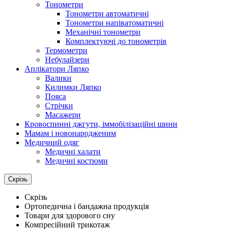
Тонометри
Тонометри автоматичні
Тонометри напіватоматичні
Механічні тонометри
Комплектуючі до тонометрів
Термометри
Небулайзери
Аплікатори Ляпко
Валики
Килимки Ляпко
Пояса
Стрічки
Масажери
Кровоспинні джгути, іммобілізаційні шини
Мамам і новонародженим
Медичний одяг
Медичні халати
Медичні костюми
Скрізь
Скрізь
Ортопедична і бандажна продукція
Товари для здорового сну
Компресійний трикотаж