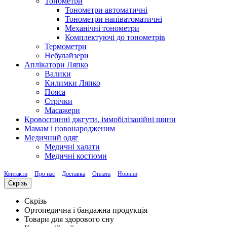
Тонометри
Тонометри автоматичні
Тонометри напіватоматичні
Механічні тонометри
Комплектуючі до тонометрів
Термометри
Небулайзери
Аплікатори Ляпко
Валики
Килимки Ляпко
Пояса
Стрічки
Масажери
Кровоспинні джгути, іммобілізаційні шини
Мамам і новонародженим
Медичний одяг
Медичні халати
Медичні костюми
Контакти
Про нас
Доставка
Оплата
Новини
Скрізь
Скрізь
Ортопедична і бандажна продукція
Товари для здорового сну