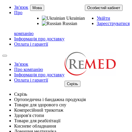
Зв'язок
Мова
Особистий кабінет
Про
Ukrainian
Увійти
Russian
Зареєструватися
компанію
Інформація про доставку
Оплата і гарантії
Зв'язок
Про компанію
Інформація про доставку
Оплата і гарантії
Скрізь
Скрізь
Ортопедична і бандажна продукція
Товари для здорового сну
Компресійний трикотаж
Здоров'я стопи
Товари для реабілітації
Кисневе обладнання
Домашня медтехніка