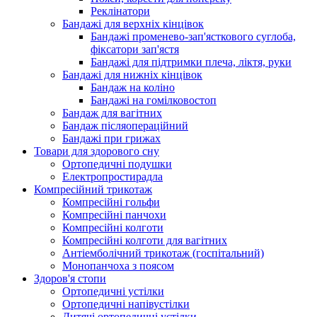
Реклінатори
Бандажі для верхніх кінцівок
Бандажі променево-зап'ясткового суглоба,
фіксатори зап'ястя
Бандажі для підтримки плеча, ліктя, руки
Бандажі для нижніх кінцівок
Бандаж на коліно
Бандажі на гомілковостоп
Бандаж для вагітних
Бандаж післяопераційний
Бандажі при грижах
Товари для здорового сну
Ортопедичні подушки
Електропростирадла
Компресійний трикотаж
Компресійні гольфи
Компресійні панчохи
Компресійні колготи
Компресійні колготи для вагітних
Антіемболічний трикотаж (госпітальний)
Монопанчоха з поясом
Здоров'я стопи
Ортопедичні устілки
Ортопедичні напівустілки
Дитячі ортопедичні устілки