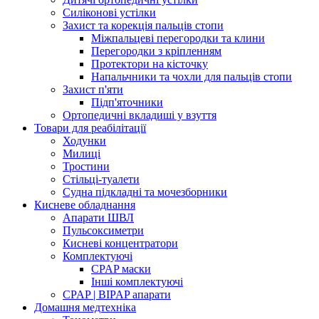
Силіконові устілки
Захист та корекція пальців стопи
Міжпальцеві перегородки та клини
Перегородки з кріпленням
Протектори на кісточку
Напальчники та чохли для пальців стопи
Захист п'яти
Підп'яточники
Ортопедичні вкладиші у взуття
Товари для реабілітації
Ходунки
Милиці
Тростини
Стільці-туалети
Судна підкладні та мочезборники
Кисневе обладнання
Апарати ШВЛ
Пульсоксиметри
Кисневі концентратори
Комплектуючі
CPAP маски
Інші комплектуючі
CPAP | BIPAP апарати
Домашня медтехніка