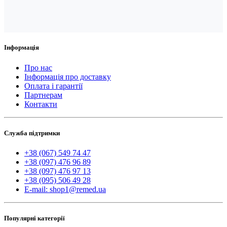
Інформація
Про нас
Інформація про доставку
Оплата і гарантії
Партнерам
Контакти
Служба підтримки
+38 (067) 549 74 47
+38 (097) 476 96 89
+38 (097) 476 97 13
+38 (095) 506 49 28
E-mail: shop1@remed.ua
Популярні категорії