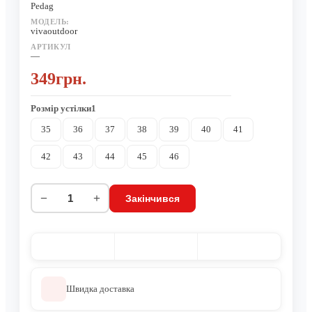
Pedag
МОДЕЛЬ:
vivaoutdoor
АРТИКУЛ
—
349грн.
Розмiр устiлки1
35
36
37
38
39
40
41
42
43
44
45
46
−
+
Закінчився
Швидка доставка