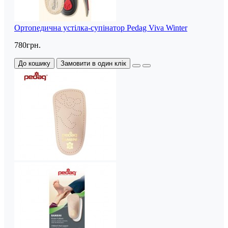
Ортопедична устілка-супінатор Pedag Viva Winter
780грн.
До кошику
Замовити в один клік