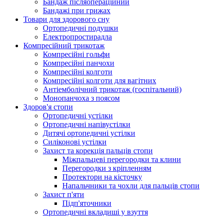
Бандаж післяопераційний
Бандажі при грижах
Товари для здорового сну
Ортопедичні подушки
Електропростирадла
Компресійний трикотаж
Компресійні гольфи
Компресійні панчохи
Компресійні колготи
Компресійні колготи для вагітних
Антіемболічний трикотаж (госпітальний)
Монопанчоха з поясом
Здоров'я стопи
Ортопедичні устілки
Ортопедичні напівустілки
Дитячі ортопедичні устілки
Силіконові устілки
Захист та корекція пальців стопи
Міжпальцеві перегородки та клини
Перегородки з кріпленням
Протектори на кісточку
Напальчники та чохли для пальців стопи
Захист п'яти
Підп'яточники
Ортопедичні вкладиші у взуття