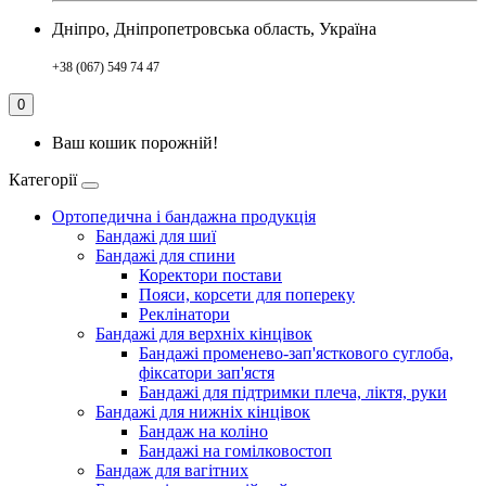
Дніпро, Дніпропетровська область, Україна
+38 (067) 549 74 47
0
Ваш кошик порожній!
Категорії
Ортопедична і бандажна продукція
Бандажі для шиї
Бандажі для спини
Коректори постави
Пояси, корсети для попереку
Реклінатори
Бандажі для верхніх кінцівок
Бандажі променево-зап'ясткового суглоба,
фіксатори зап'ястя
Бандажі для підтримки плеча, ліктя, руки
Бандажі для нижніх кінцівок
Бандаж на коліно
Бандажі на гомілковостоп
Бандаж для вагітних