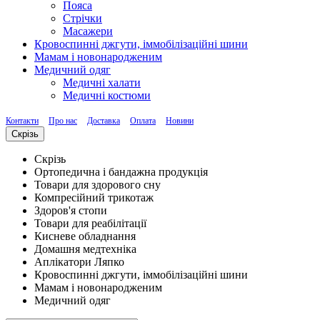
Пояса
Стрічки
Масажери
Кровоспинні джгути, іммобілізаційні шини
Мамам і новонародженим
Медичний одяг
Медичні халати
Медичні костюми
Контакти
Про нас
Доставка
Оплата
Новини
Скрізь
Скрізь
Ортопедична і бандажна продукція
Товари для здорового сну
Компресійний трикотаж
Здоров'я стопи
Товари для реабілітації
Кисневе обладнання
Домашня медтехніка
Аплікатори Ляпко
Кровоспинні джгути, іммобілізаційні шини
Мамам і новонародженим
Медичний одяг