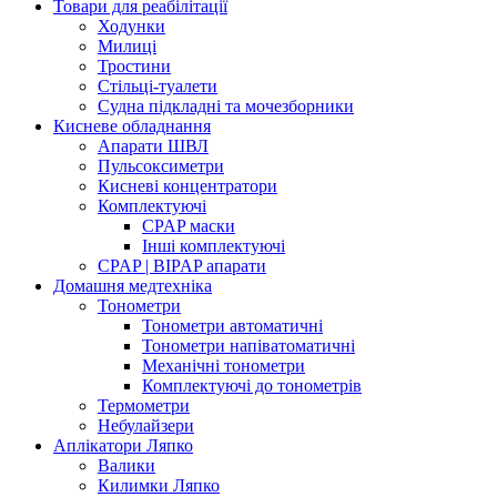
Товари для реабілітації
Ходунки
Милиці
Тростини
Стільці-туалети
Судна підкладні та мочезборники
Кисневе обладнання
Апарати ШВЛ
Пульсоксиметри
Кисневі концентратори
Комплектуючі
CPAP маски
Інші комплектуючі
CPAP | BIPAP апарати
Домашня медтехніка
Тонометри
Тонометри автоматичні
Тонометри напіватоматичні
Механічні тонометри
Комплектуючі до тонометрів
Термометри
Небулайзери
Аплікатори Ляпко
Валики
Килимки Ляпко