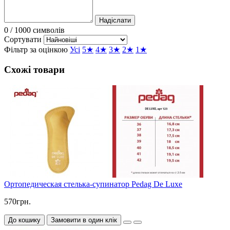
Надіслати
0
/ 1000 символів
Сортувати
Фільтр за оцінкою
Усі
5★
4★
3★
2★
1★
Схожі товари
Ортопедическая стелька-супинатор Pedag De Luxe
570грн.
До кошику
Замовити в один клік