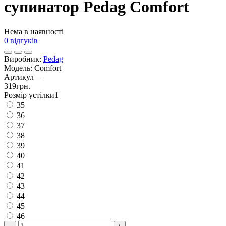
супинатор Pedag Comfort
Нема в наявності
0 відгуків
Виробник:
Pedag
Модель:
Comfort
Артикул
—
319грн.
Розмiр устiлки1
35
36
37
38
39
40
41
42
43
44
45
46