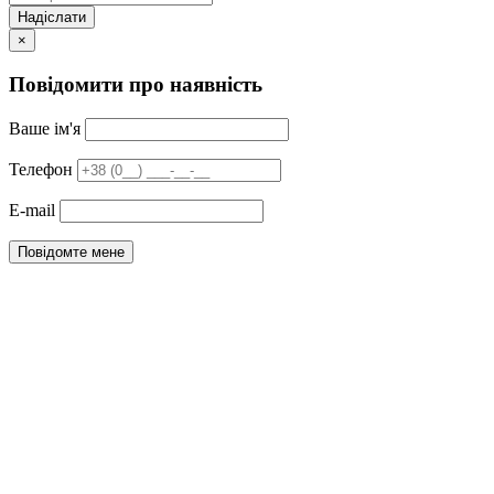
Надіслати
×
Повідомити про наявність
Ваше ім'я
Телефон
E-mail
Повідомте мене