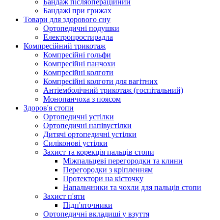
Бандаж післяопераційний
Бандажі при грижах
Товари для здорового сну
Ортопедичні подушки
Електропростирадла
Компресійний трикотаж
Компресійні гольфи
Компресійні панчохи
Компресійні колготи
Компресійні колготи для вагітних
Антіемболічний трикотаж (госпітальний)
Монопанчоха з поясом
Здоров'я стопи
Ортопедичні устілки
Ортопедичні напівустілки
Дитячі ортопедичні устілки
Силіконові устілки
Захист та корекція пальців стопи
Міжпальцеві перегородки та клини
Перегородки з кріпленням
Протектори на кісточку
Напальчники та чохли для пальців стопи
Захист п'яти
Підп'яточники
Ортопедичні вкладиші у взуття