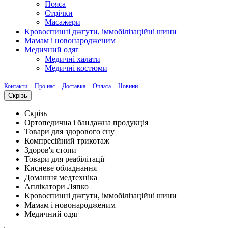
Пояса
Стрічки
Масажери
Кровоспинні джгути, іммобілізаційні шини
Мамам і новонародженим
Медичний одяг
Медичні халати
Медичні костюми
Контакти
Про нас
Доставка
Оплата
Новини
Скрізь
Скрізь
Ортопедична і бандажна продукція
Товари для здорового сну
Компресійний трикотаж
Здоров'я стопи
Товари для реабілітації
Кисневе обладнання
Домашня медтехніка
Аплікатори Ляпко
Кровоспинні джгути, іммобілізаційні шини
Мамам і новонародженим
Медичний одяг