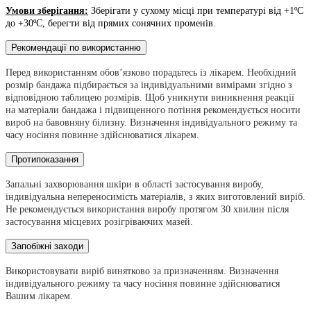
Умови зберігання:
Зберігати у сухому місці при температурі від +1ºС
до +30ºС, берегти від прямих сонячних променів.
Рекомендації по використанню
Перед використанням обов’язково порадьтесь із лікарем. Необхідний
розмір бандажа підбирається за індивідуальними вимірами згідно з
відповідною таблицею розмірів. Щоб уникнути виникнення реакцiї
на матеріали бандажа і підвищенного потіння рекомендується носити
вироб на бавовняну білизну.
В
изначення індивідуального режиму та
часу носіння повинне здійснюватися лікарем.
Протипоказання
Запальні захворювання шкіри в області застосування виробу,
індивідуальна непереносимість матеріалів, з яких виготовлений виріб.
Не рекомендується використання виробу протягом 30 хвилин після
застосування місцевих розігріваючих мазей.
Запобіжні заходи
Використовувати виріб винятково за призначенням. Визначення
індивідуального режиму та часу носіння повинне здійснюватися
Вашим лікарем.