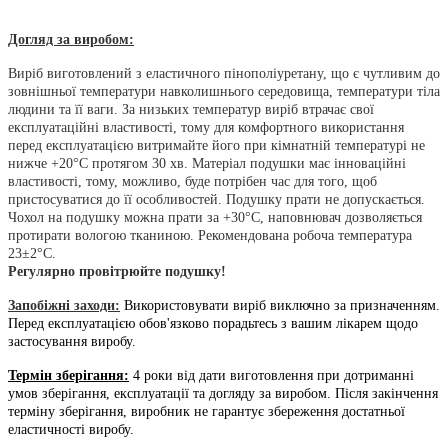
Догляд за виробом:
Виріб виготовлений з еластичного пінополіуретану, що є чутливим до
зовнішньої температури навколишнього середовища, температури тіла
людини та її ваги. За низьких температур виріб втрачає свої
експлуатаційні властивості, тому для комфортного використання
перед експлуатацією витримайте його при кімнатній температурі не
нижче +20°С протягом 30 хв. Матеріал подушки має інноваційні
властивості, тому, можливо, буде потрібен час для того, щоб
пристосуватися до її особливостей. Подушку прати не допускається.
Чохол на подушку можна прати за +30°С, наповнювач дозволяється
протирати вологою тканиною. Рекомендована робоча температура
23±2°С.
Регулярно провітрюйте подушку!
Запобіжні заходи:
Використовувати виріб виключно за призначенням.
Перед експлуатацією обов'язково порадьтесь з
вашим лікарем щодо
застосування виробу.
Термін зберігання:
4 роки від дати виготовлення при дотриманні
умов зберігання, експлуатації та догляду за виробом. Після закінчення
терміну зберігання, виробник не гарантує збереження достатньої
еластичності виробу.