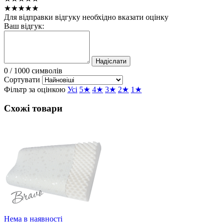
★★★★★
Для відправки відгуку необхідно вказати оцінку
Ваш відгук:
Надіслати
0
/ 1000 символів
Сортувати
Фільтр за оцінкою
Усі
5★
4★
3★
2★
1★
Схожі товари
Нема в наявності