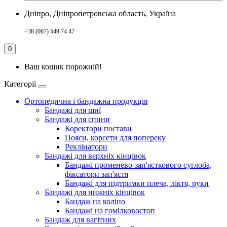
Дніпро, Дніпропетровська область, Україна
+38 (067) 549 74 47
0
Ваш кошик порожній!
Категорії
Ортопедична і бандажна продукція
Бандажі для шиї
Бандажі для спини
Коректори постави
Пояси, корсети для попереку
Реклінатори
Бандажі для верхніх кінцівок
Бандажі променево-зап'ясткового суглоба,
фіксатори зап'ястя
Бандажі для підтримки плеча, ліктя, руки
Бандажі для нижніх кінцівок
Бандаж на коліно
Бандажі на гомілковостоп
Бандаж для вагітних