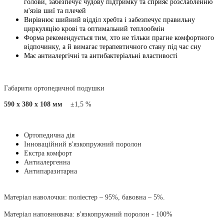
голови, забезпечує чудову підтримку та сприяє розслабленню
м'язів шиї та плечей
Вирівнює шийний відділ хребта і забезпечує правильну
циркуляцію крові та оптимальний теплообмін
Форма рекомендується тим, хто не тільки прагне комфортного
відпочинку, а й вимагає терапевтичного стану під час сну
Має антиалергічні та антибактеріальні властивості
Габарити ортопедичної подушки
590 x 380 x 108 мм
±1,5 %
Ортопедична дія
Інноваційний в'язкопружний поролон
Екстра комфорт
Антиалергенна
Антипаразитарна
Матеріал наволочки: поліестер – 95%, бавовна – 5%.
Матеріал наповнювача: в'язкопружний поролон - 100%