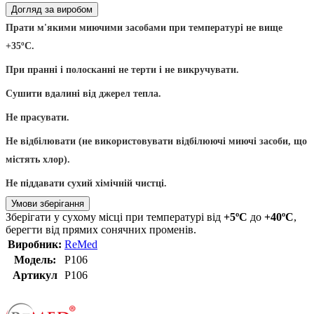
Догляд за виробом
Прати м'якими миючими засобами при температурі не вище
+35ºС.
При пранні і полосканні не терти і не викручувати.
Сушити вдалині від джерел тепла.
Не прасувати.
Н
е відбілювати (не використовувати відбілюючі миючі засоби, що
містять хлор).
Не піддавати сухий хімічній чистці.
Умови зберігання
Зберігати у сухому місці при температурі від
+5ºС
до
+40ºС
,
берегти від прямих сонячних променів.
Виробник:
ReMed
Модель:
P106
Артикул
P106