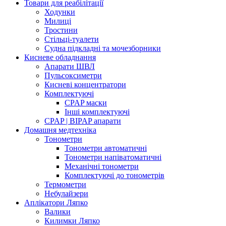
Товари для реабілітації
Ходунки
Милиці
Тростини
Стільці-туалети
Судна підкладні та мочезборники
Кисневе обладнання
Апарати ШВЛ
Пульсоксиметри
Кисневі концентратори
Комплектуючі
CPAP маски
Інші комплектуючі
CPAP | BIPAP апарати
Домашня медтехніка
Тонометри
Тонометри автоматичні
Тонометри напіватоматичні
Механічні тонометри
Комплектуючі до тонометрів
Термометри
Небулайзери
Аплікатори Ляпко
Валики
Килимки Ляпко