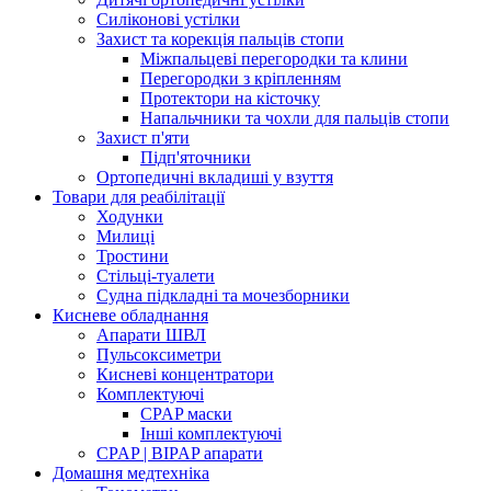
Силіконові устілки
Захист та корекція пальців стопи
Міжпальцеві перегородки та клини
Перегородки з кріпленням
Протектори на кісточку
Напальчники та чохли для пальців стопи
Захист п'яти
Підп'яточники
Ортопедичні вкладиші у взуття
Товари для реабілітації
Ходунки
Милиці
Тростини
Стільці-туалети
Судна підкладні та мочезборники
Кисневе обладнання
Апарати ШВЛ
Пульсоксиметри
Кисневі концентратори
Комплектуючі
CPAP маски
Інші комплектуючі
CPAP | BIPAP апарати
Домашня медтехніка