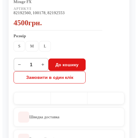
Mirage FX
АРТИКУЛ
82192560, 100178, 82192553
4500грн.
Розмір
S
M
L
−
+
До кошику
Замовити в один клік
Швидка доставка