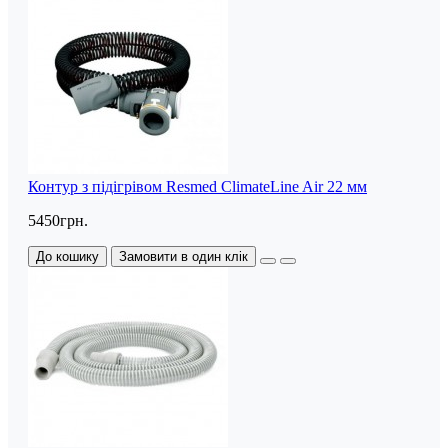
Контур з підігрівом Resmed ClimateLine Air 22 мм
5450грн.
До кошику
Замовити в один клік