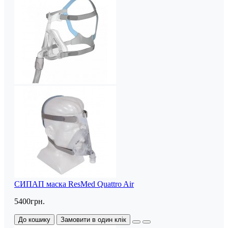
СИПАП маска ResMed Quattro Air
5400грн.
До кошику
Замовити в один клік