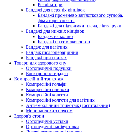
Реклінатори
Бандажі для верхніх кінцівок
Бандажі променево-зап'ясткового суглоба,
фіксатори зап'ястя
Бандажі для підтримки плеча, ліктя, руки
Бандажі для нижніх кінцівок
Бандаж на коліно
Бандажі на гомілковостоп
Бандаж для вагітних
Бандаж післяопераційний
Бандажі при грижах
Товари для здорового сну
Ортопедичні подушки
Електропростирадла
Компресійний трикотаж
Компресійні гольфи
Компресійні панчохи
Компресійні колготи
Компресійні колготи для вагітних
Антіемболічний трикотаж (госпітальний)
Монопанчоха з поясом
Здоров'я стопи
Ортопедичні устілки
Ортопедичні напівустілки
Дитячі ортопедичні устілки