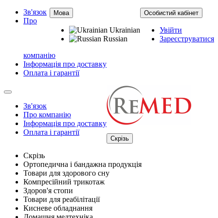
Зв'язок
Мова
Особистий кабінет
Про
Ukrainian
Увійти
Russian
Зареєструватися
компанію
Інформація про доставку
Оплата і гарантії
Зв'язок
Про компанію
Інформація про доставку
Оплата і гарантії
Скрізь
Скрізь
Ортопедична і бандажна продукція
Товари для здорового сну
Компресійний трикотаж
Здоров'я стопи
Товари для реабілітації
Кисневе обладнання
Домашня медтехніка