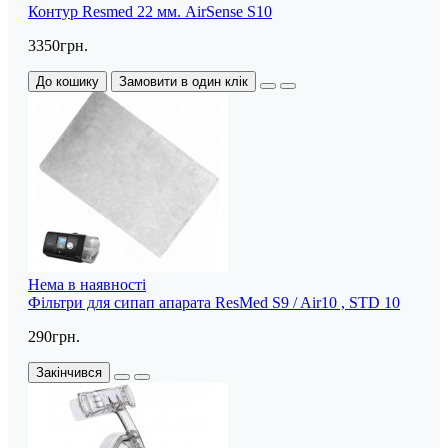
Контур Resmed 22 мм. AirSense S10
3350грн.
До кошику
Замовити в один клік
Нема в наявності
Фільтри для сипап апарата ResMed S9 / Air10 , STD 10
290грн.
Закінчився