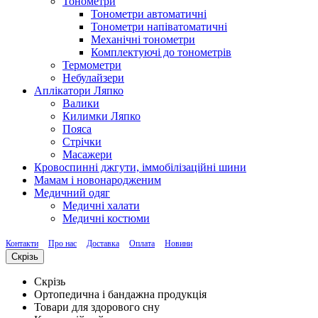
Тонометри
Тонометри автоматичні
Тонометри напіватоматичні
Механічні тонометри
Комплектуючі до тонометрів
Термометри
Небулайзери
Аплікатори Ляпко
Валики
Килимки Ляпко
Пояса
Стрічки
Масажери
Кровоспинні джгути, іммобілізаційні шини
Мамам і новонародженим
Медичний одяг
Медичні халати
Медичні костюми
Контакти
Про нас
Доставка
Оплата
Новини
Скрізь
Скрізь
Ортопедична і бандажна продукція
Товари для здорового сну