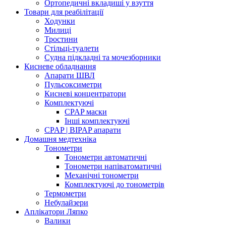
Ортопедичні вкладиші у взуття
Товари для реабілітації
Ходунки
Милиці
Тростини
Стільці-туалети
Судна підкладні та мочезборники
Кисневе обладнання
Апарати ШВЛ
Пульсоксиметри
Кисневі концентратори
Комплектуючі
CPAP маски
Інші комплектуючі
CPAP | BIPAP апарати
Домашня медтехніка
Тонометри
Тонометри автоматичні
Тонометри напіватоматичні
Механічні тонометри
Комплектуючі до тонометрів
Термометри
Небулайзери
Аплікатори Ляпко
Валики