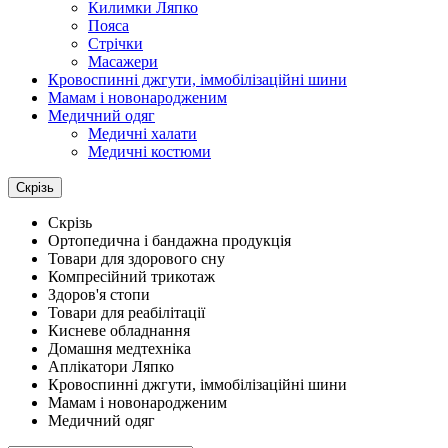
Килимки Ляпко
Пояса
Стрічки
Масажери
Кровоспинні джгути, іммобілізаційні шини
Мамам і новонародженим
Медичний одяг
Медичні халати
Медичні костюми
Скрізь
Скрізь
Ортопедична і бандажна продукція
Товари для здорового сну
Компресійний трикотаж
Здоров'я стопи
Товари для реабілітації
Кисневе обладнання
Домашня медтехніка
Аплікатори Ляпко
Кровоспинні джгути, іммобілізаційні шини
Мамам і новонародженим
Медичний одяг