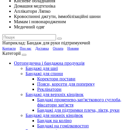
Кисневе обладнання
Домашня медтехніка
Аплікатори Ляпко
Кровоспинні джгути, іммобілізаційні шини
Мамам і новонародженим
Медичний одяг
Наприклад:
Бандаж для руки підтримуючий
Контакти
Про нас
Доставка
Оплата
Новини
Категорії
Ортопедична і бандажна продукція
Бандажі для шиї
Бандажі для спини
Коректори постави
Пояси, корсети для попереку
Реклінатори
Бандажі для верхніх кінцівок
Бандажі променево-зап'ясткового суглоба,
фіксатори зап'ястя
Бандажі для підтримки плеча, ліктя, руки
Бандажі для нижніх кінцівок
Бандаж на коліно
Бандажі на гомілковостоп