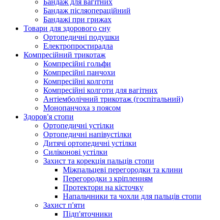
Бандаж для вагітних
Бандаж післяопераційний
Бандажі при грижах
Товари для здорового сну
Ортопедичні подушки
Електропростирадла
Компресійний трикотаж
Компресійні гольфи
Компресійні панчохи
Компресійні колготи
Компресійні колготи для вагітних
Антіемболічний трикотаж (госпітальний)
Монопанчоха з поясом
Здоров'я стопи
Ортопедичні устілки
Ортопедичні напівустілки
Дитячі ортопедичні устілки
Силіконові устілки
Захист та корекція пальців стопи
Міжпальцеві перегородки та клини
Перегородки з кріпленням
Протектори на кісточку
Напальчники та чохли для пальців стопи
Захист п'яти
Підп'яточники