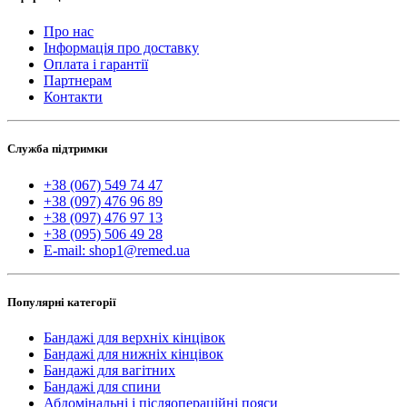
Про нас
Інформація про доставку
Оплата і гарантії
Партнерам
Контакти
Служба підтримки
+38 (067) 549 74 47
+38 (097) 476 96 89
+38 (097) 476 97 13
+38 (095) 506 49 28
E-mail: shop1@remed.ua
Популярні категорії
Бандажі для верхніх кінцівок
Бандажі для нижніх кінцівок
Бандажі для вагітних
Бандажі для спини
Абдомінальні і післяопераційні пояси