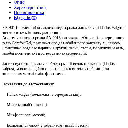
Опис
Характеристики
Про виробника
Відгуків (0)
SA-9013 - гелева міжпальцева перегородка для корекції Hallux valgus і
зняття тиску між пальцями стопи
Анатомічна перегородка SA-9013 виконана з м'якого гіпоалергенного
гелю ComfortGel, призначеного для дбайливого контакту зі шкірою.
Ефективно розділяє перший і другий пальці стопи, полегшуючи біль,
запобігаючи тертю і прогресуванню деформацій.
Застосовується за вальгусної деформації великого пальця (Hallux
valgus), молоткоподібних пальців, а також для запобігання та
зменшення мозолів між фалангами.
Показання до застосування:
Hallux valgus (початкова та середня стадії);
Молоткоподібні пальці;
Міжфалангові мозолі;
Больовий синдром у передньому відділі стопи.