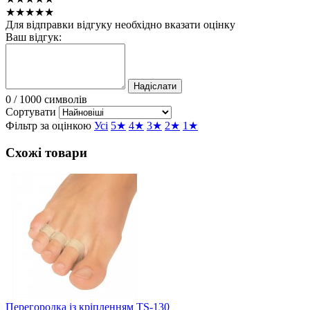
★★★★★
Для відправки відгуку необхідно вказати оцінку
Ваш відгук:
Надіслати
0
/ 1000 символів
Сортувати
Фільтр за оцінкою
Усі
5★
4★
3★
2★
1★
Схожі товари
Перегородка із кріпленням TS-130