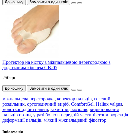
До кошику
Замовити в один клік
Протектор на кістку з міжпальцевою перегородкою з
додатковим кільцем GB-05
250грн.
До кошику
Замовити в один клік
міжпальцева перегородка
,
коректор пальців
,
гелевий
роздільник
,
ортопедичний виріб
,
ComfortGel
,
Hallux valgus
,
молоткоподібні пальці
,
захист від мозолів
,
вирівнювання
пальців стопи
,
у разі болю в передній частині стопи
,
корекція
деформації пальців
,
м'який міжпальцевий фіксатор
Інформація