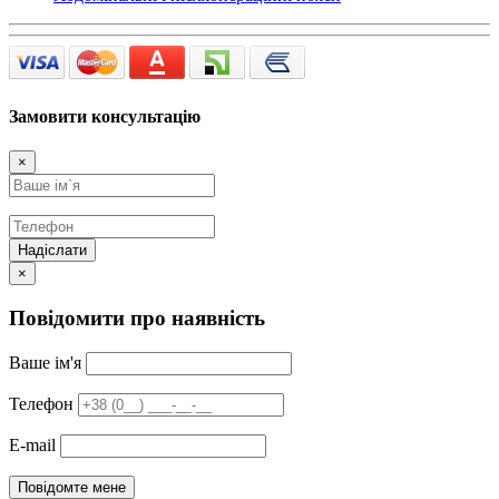
Замовити консультацію
×
Надіслати
×
Повідомити про наявність
Ваше ім'я
Телефон
E-mail
Повідомте мене