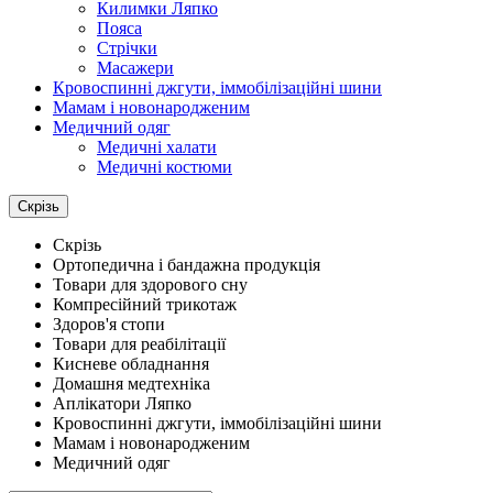
Килимки Ляпко
Пояса
Стрічки
Масажери
Кровоспинні джгути, іммобілізаційні шини
Мамам і новонародженим
Медичний одяг
Медичні халати
Медичні костюми
Скрізь
Скрізь
Ортопедична і бандажна продукція
Товари для здорового сну
Компресійний трикотаж
Здоров'я стопи
Товари для реабілітації
Кисневе обладнання
Домашня медтехніка
Аплікатори Ляпко
Кровоспинні джгути, іммобілізаційні шини
Мамам і новонародженим
Медичний одяг