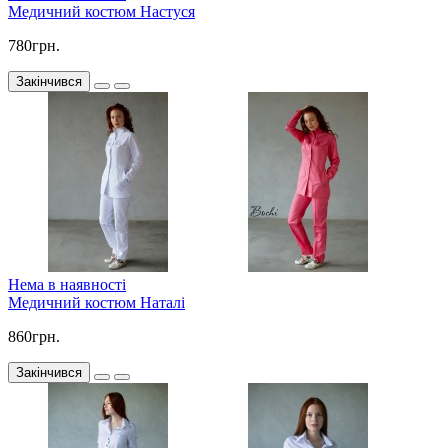
Медичний костюм Настуся
780грн.
Закінчився
Нема в наявності
Медичний костюм Наталі
860грн.
Закінчився