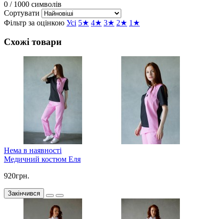
0
/ 1000 символів
Сортувати
Фільтр за оцінкою
Усі
5★
4★
3★
2★
1★
Схожі товари
Нема в наявності
Медичний костюм Еля
920грн.
Закінчився