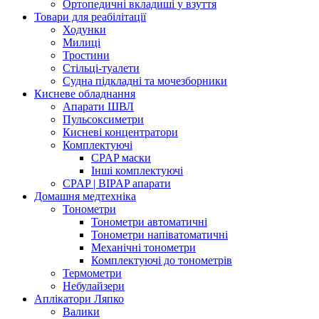
Ортопедичні вкладиші у взуття
Товари для реабілітації
Ходунки
Милиці
Тростини
Стільці-туалети
Судна підкладні та мочезборники
Кисневе обладнання
Апарати ШВЛ
Пульсоксиметри
Кисневі концентратори
Комплектуючі
CPAP маски
Інші комплектуючі
CPAP | BIPAP апарати
Домашня медтехніка
Тонометри
Тонометри автоматичні
Тонометри напіватоматичні
Механічні тонометри
Комплектуючі до тонометрів
Термометри
Небулайзери
Аплікатори Ляпко
Валики