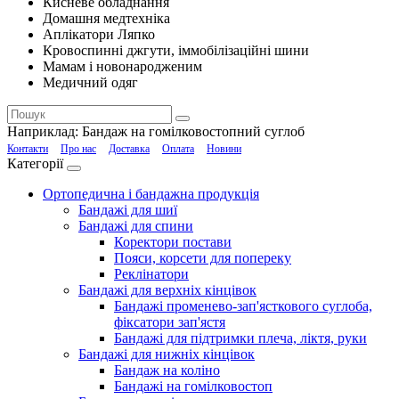
Кисневе обладнання
Домашня медтехніка
Аплікатори Ляпко
Кровоспинні джгути, іммобілізаційні шини
Мамам і новонародженим
Медичний одяг
Наприклад:
Бандаж на гомілковостопний суглоб
Контакти
Про нас
Доставка
Оплата
Новини
Категорії
Ортопедична і бандажна продукція
Бандажі для шиї
Бандажі для спини
Коректори постави
Пояси, корсети для попереку
Реклінатори
Бандажі для верхніх кінцівок
Бандажі променево-зап'ясткового суглоба,
фіксатори зап'ястя
Бандажі для підтримки плеча, ліктя, руки
Бандажі для нижніх кінцівок
Бандаж на коліно
Бандажі на гомілковостоп