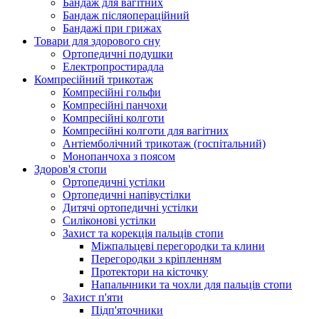
Бандаж для вагітних
Бандаж післяопераційний
Бандажі при грижах
Товари для здорового сну
Ортопедичні подушки
Електропростирадла
Компресійний трикотаж
Компресійні гольфи
Компресійні панчохи
Компресійні колготи
Компресійні колготи для вагітних
Антіемболічний трикотаж (госпітальний)
Монопанчоха з поясом
Здоров'я стопи
Ортопедичні устілки
Ортопедичні напівустілки
Дитячі ортопедичні устілки
Силіконові устілки
Захист та корекція пальців стопи
Міжпальцеві перегородки та клини
Перегородки з кріпленням
Протектори на кісточку
Напальчники та чохли для пальців стопи
Захист п'яти
Підп'яточники