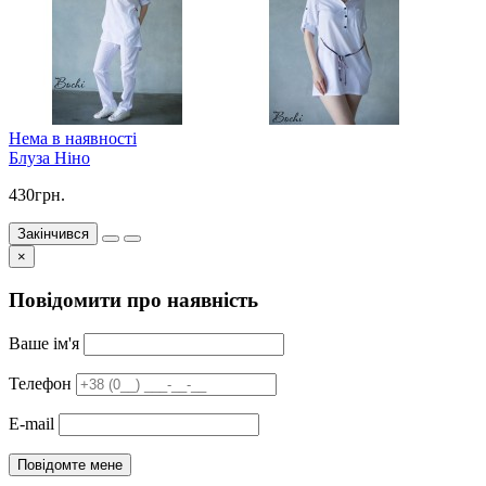
Нема в наявності
Блуза Ніно
430грн.
Закінчився
×
Повідомити про наявність
Ваше ім'я
Телефон
E-mail
Повідомте мене