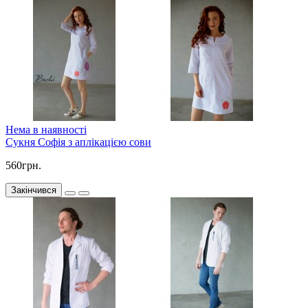
Нема в наявності
Сукня Софія з аплікацією сови
560грн.
Закінчився