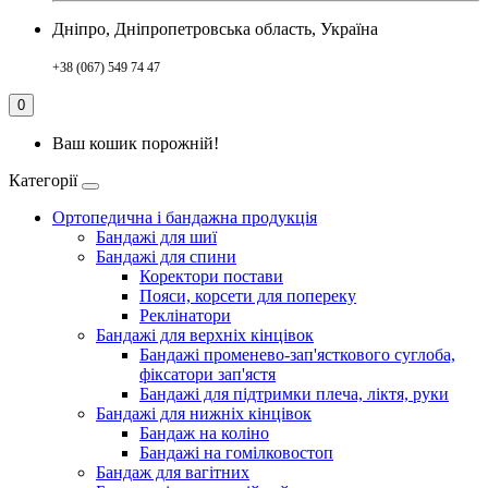
Дніпро, Дніпропетровська область, Україна
+38 (067) 549 74 47
0
Ваш кошик порожній!
Категорії
Ортопедична і бандажна продукція
Бандажі для шиї
Бандажі для спини
Коректори постави
Пояси, корсети для попереку
Реклінатори
Бандажі для верхніх кінцівок
Бандажі променево-зап'ясткового суглоба,
фіксатори зап'ястя
Бандажі для підтримки плеча, ліктя, руки
Бандажі для нижніх кінцівок
Бандаж на коліно
Бандажі на гомілковостоп
Бандаж для вагітних