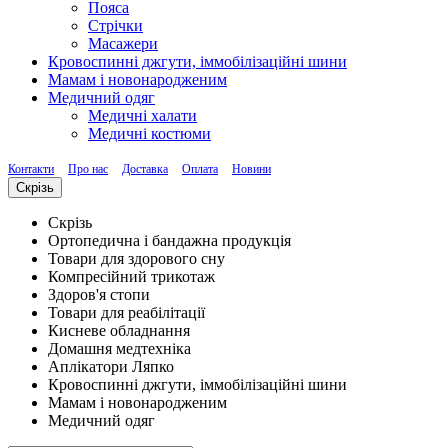
Пояса
Стрічки
Масажери
Кровоспинні джгути, іммобілізаційні шини
Мамам і новонародженим
Медичний одяг
Медичні халати
Медичні костюми
Контакти
Про нас
Доставка
Оплата
Новини
Скрізь
Скрізь
Ортопедична і бандажна продукція
Товари для здорового сну
Компресійний трикотаж
Здоров'я стопи
Товари для реабілітації
Кисневе обладнання
Домашня медтехніка
Аплікатори Ляпко
Кровоспинні джгути, іммобілізаційні шини
Мамам і новонародженим
Медичний одяг