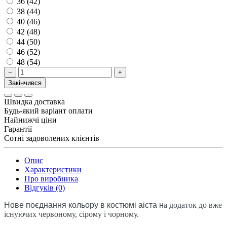
36 (42)
38 (44)
40 (46)
42 (48)
44 (50)
46 (52)
48 (54)
−
+
Закінчився
Швидка доставка
Будь-який варіант оплати
Найнижчі ціни
Гарантії
Сотні задоволених клієнтів
Опис
Характеристики
Про виробника
Відгуків (0)
Нове поєднання кольору в костюмі аiста н
а додаток до вже
існуючих червоному, сірому і чорному.