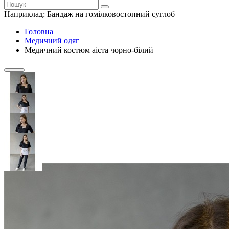
Наприклад:
Бандаж на гомілковостопний суглоб
Головна
Медичний одяг
Медичний костюм аiста чорно-бiлий