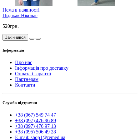
Нема в наявності
Пиджак Ніколас
520грн.
Закінчився
Інформація
Про нас
Інформація про доставку
Оплата і гарантії
Партнерам
Контакти
Служба підтримки
+38 (067) 549 74 47
+38 (097) 476 96 89
+38 (097) 476 97 13
+38 (095) 506 49 28
E-mail: shop1@remed.ua