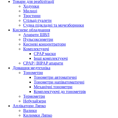
Товари для реабілітації
Ходунки
Милиці
Тростини
Стільці-туалети
Судна підкладні та мочезборники
Кисневе обладнання
Апарати ШВЛ
Пульсоксиметри
Кисневі концентратори
Комплектуючі
CPAP маски
Інші комплектуючі
CPAP | BIPAP апарати
Домашня медтехніка
Тонометри
Тонометри автоматичні
Тонометри напіватоматичні
Механічні тонометри
Комплектуючі до тонометрів
Термометри
Небулайзери
Аплікатори Ляпко
Валики
Килимки Ляпко