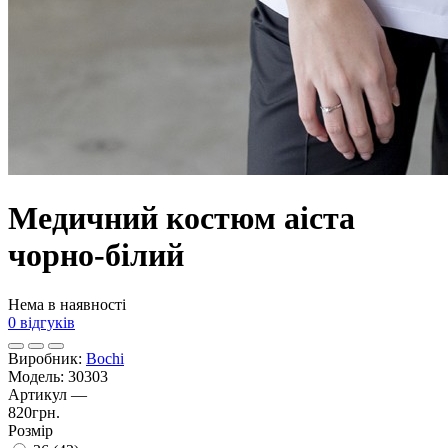
Медичний костюм аiста
чорно-бiлий
Нема в наявності
0 відгуків
Виробник:
Bochi
Модель:
30303
Артикул
—
820грн.
Розмір