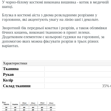
У чорно-білому костюмі виконана вишивка - котик в медичній
шапці.
Блузка в костюмі аiста з двома розкладними розрізами у
горловини, які акцентують увагу на лінію шиї і декольте.
Зворотний бік передньої кокетки і розрізів, а також облямівки
бічних кишень, виконані тканиною в принт лелеки.
Додатковим елементом є кольорові гудзики на горловині, за
допомогою яких можна фіксувати розрізи в трьох різних
варіантах.
Характеристики
Тканина
Рукав
Колір
Склад тканини
35% 