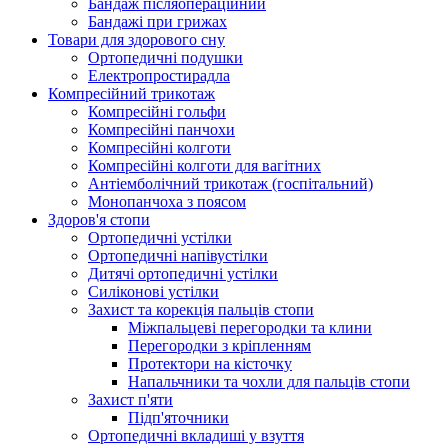
Бандаж післяопераційний
Бандажі при грижах
Товари для здорового сну
Ортопедичні подушки
Електропростирадла
Компресійний трикотаж
Компресійні гольфи
Компресійні панчохи
Компресійні колготи
Компресійні колготи для вагітних
Антіемболічний трикотаж (госпітальний)
Монопанчоха з поясом
Здоров'я стопи
Ортопедичні устілки
Ортопедичні напівустілки
Дитячі ортопедичні устілки
Силіконові устілки
Захист та корекція пальців стопи
Міжпальцеві перегородки та клини
Перегородки з кріпленням
Протектори на кісточку
Напальчники та чохли для пальців стопи
Захист п'яти
Підп'яточники
Ортопедичні вкладиші у взуття