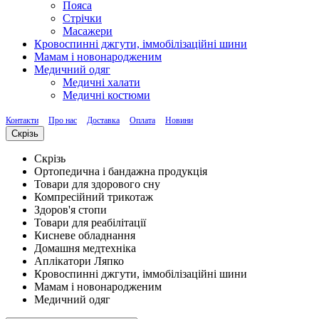
Пояса
Стрічки
Масажери
Кровоспинні джгути, іммобілізаційні шини
Мамам і новонародженим
Медичний одяг
Медичні халати
Медичні костюми
Контакти
Про нас
Доставка
Оплата
Новини
Скрізь
Скрізь
Ортопедична і бандажна продукція
Товари для здорового сну
Компресійний трикотаж
Здоров'я стопи
Товари для реабілітації
Кисневе обладнання
Домашня медтехніка
Аплікатори Ляпко
Кровоспинні джгути, іммобілізаційні шини
Мамам і новонародженим
Медичний одяг