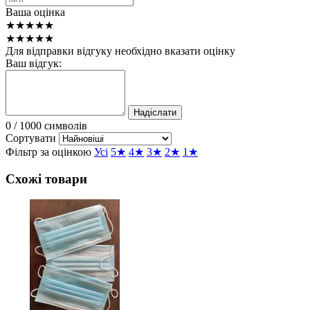
Ваша оцінка
★★★★★
★★★★★
Для відправки відгуку необхідно вказати оцінку
Ваш відгук:
Надіслати
0
/ 1000 символів
Сортувати
Фільтр за оцінкою
Усі
5★
4★
3★
2★
1★
Схожі товари