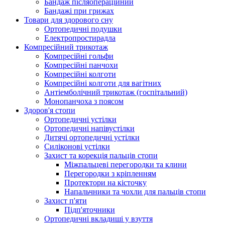
Бандаж післяопераційний
Бандажі при грижах
Товари для здорового сну
Ортопедичні подушки
Електропростирадла
Компресійний трикотаж
Компресійні гольфи
Компресійні панчохи
Компресійні колготи
Компресійні колготи для вагітних
Антіемболічний трикотаж (госпітальний)
Монопанчоха з поясом
Здоров'я стопи
Ортопедичні устілки
Ортопедичні напівустілки
Дитячі ортопедичні устілки
Силіконові устілки
Захист та корекція пальців стопи
Міжпальцеві перегородки та клини
Перегородки з кріпленням
Протектори на кісточку
Напальчники та чохли для пальців стопи
Захист п'яти
Підп'яточники
Ортопедичні вкладиші у взуття