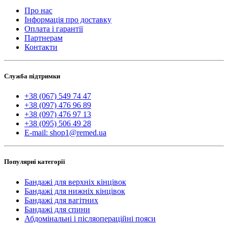
Про нас
Інформація про доставку
Оплата і гарантії
Партнерам
Контакти
Служба підтримки
+38 (067) 549 74 47
+38 (097) 476 96 89
+38 (097) 476 97 13
+38 (095) 506 49 28
E-mail: shop1@remed.ua
Популярні категорії
Бандажі для верхніх кінцівок
Бандажі для нижніх кінцівок
Бандажі для вагітних
Бандажі для спини
Абдомінальні і післяопераційні пояси