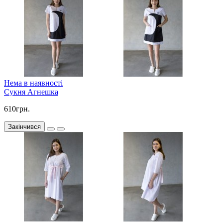
Нема в наявності
Сукня Агнешка
610грн.
Закінчився