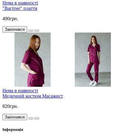
Нема в наявності
"Вагітне" плаття
490грн.
Закінчився
Нема в наявності
Медичний костюм Масажист
820грн.
Закінчився
Інформація