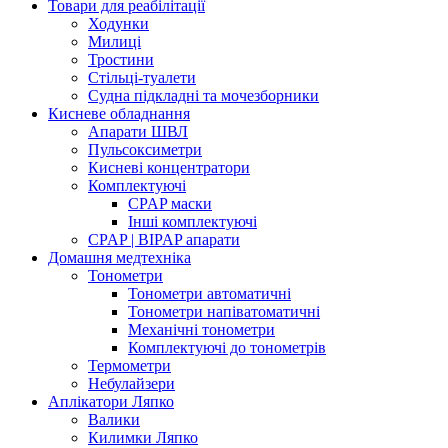
Товари для реабілітації
Ходунки
Милиці
Тростини
Стільці-туалети
Судна підкладні та мочезборники
Кисневе обладнання
Апарати ШВЛ
Пульсоксиметри
Кисневі концентратори
Комплектуючі
CPAP маски
Інші комплектуючі
CPAP | BIPAP апарати
Домашня медтехніка
Тонометри
Тонометри автоматичні
Тонометри напіватоматичні
Механічні тонометри
Комплектуючі до тонометрів
Термометри
Небулайзери
Аплікатори Ляпко
Валики
Килимки Ляпко