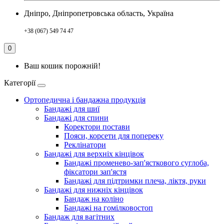
Дніпро, Дніпропетровська область, Україна
+38 (067) 549 74 47
0
Ваш кошик порожній!
Категорії
Ортопедична і бандажна продукція
Бандажі для шиї
Бандажі для спини
Коректори постави
Пояси, корсети для попереку
Реклінатори
Бандажі для верхніх кінцівок
Бандажі променево-зап'ясткового суглоба,
фіксатори зап'ястя
Бандажі для підтримки плеча, ліктя, руки
Бандажі для нижніх кінцівок
Бандаж на коліно
Бандажі на гомілковостоп
Бандаж для вагітних