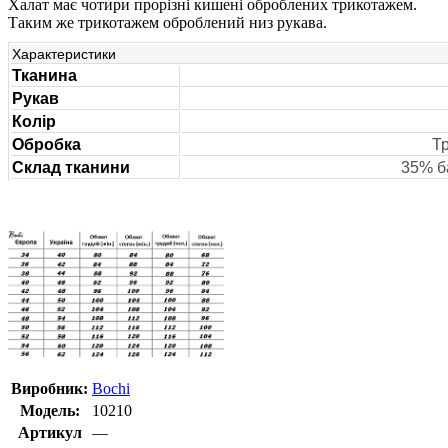
Халат має чотири прорізні кишені оброблених трикотажем.
Таким же трикотажем оброблений низ рукава.
Характеристики
Тканина
Рукав
Колір
Обробка
Т
Склад тканини
35% б
Виробник:
Bochi
Модель:
10210
Артикул
—