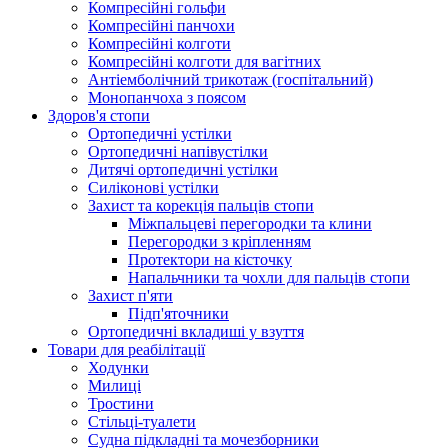
Компресійні гольфи
Компресійні панчохи
Компресійні колготи
Компресійні колготи для вагітних
Антіемболічний трикотаж (госпітальний)
Монопанчоха з поясом
Здоров'я стопи
Ортопедичні устілки
Ортопедичні напівустілки
Дитячі ортопедичні устілки
Силіконові устілки
Захист та корекція пальців стопи
Міжпальцеві перегородки та клини
Перегородки з кріпленням
Протектори на кісточку
Напальчники та чохли для пальців стопи
Захист п'яти
Підп'яточники
Ортопедичні вкладиші у взуття
Товари для реабілітації
Ходунки
Милиці
Тростини
Стільці-туалети
Судна підкладні та мочезборники