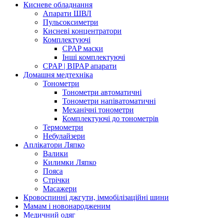
Кисневе обладнання
Апарати ШВЛ
Пульсоксиметри
Кисневі концентратори
Комплектуючі
CPAP маски
Інші комплектуючі
CPAP | BIPAP апарати
Домашня медтехніка
Тонометри
Тонометри автоматичні
Тонометри напіватоматичні
Механічні тонометри
Комплектуючі до тонометрів
Термометри
Небулайзери
Аплікатори Ляпко
Валики
Килимки Ляпко
Пояса
Стрічки
Масажери
Кровоспинні джгути, іммобілізаційні шини
Мамам і новонародженим
Медичний одяг