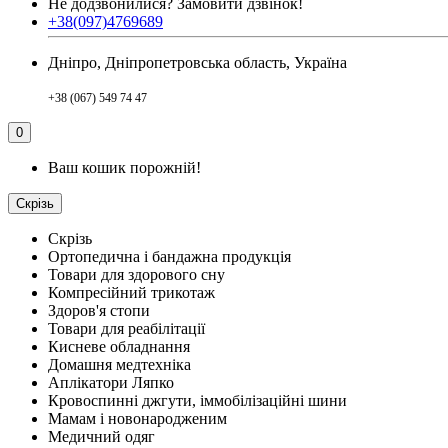
Не додзвонилися?
Замовити дзвінок!
+38(097)4769689
Дніпро, Дніпропетровська область, Україна
+38 (067) 549 74 47
0
Ваш кошик порожній!
Скрізь
Скрізь
Ортопедична і бандажна продукція
Товари для здорового сну
Компресійний трикотаж
Здоров'я стопи
Товари для реабілітації
Кисневе обладнання
Домашня медтехніка
Аплікатори Ляпко
Кровоспинні джгути, іммобілізаційні шини
Мамам і новонародженим
Медичний одяг