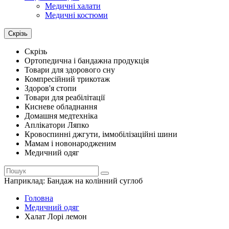
Медичні халати
Медичні костюми
Скрізь
Скрізь
Ортопедична і бандажна продукція
Товари для здорового сну
Компресійний трикотаж
Здоров'я стопи
Товари для реабілітації
Кисневе обладнання
Домашня медтехніка
Аплікатори Ляпко
Кровоспинні джгути, іммобілізаційні шини
Мамам і новонародженим
Медичний одяг
Наприклад:
Бандаж на колінний суглоб
Головна
Медичний одяг
Халат Лорі лемон