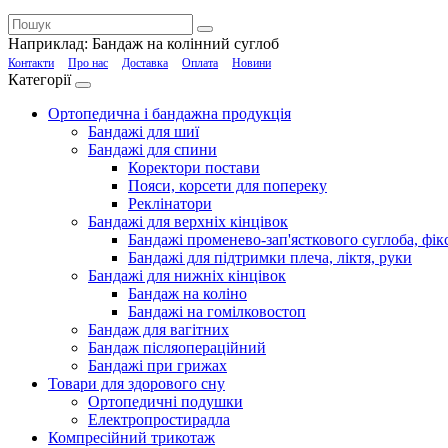
Наприклад:
Бандаж на колінний суглоб
Контакти
Про нас
Доставка
Оплата
Новини
Категорії
Ортопедична і бандажна продукція
Бандажі для шиї
Бандажі для спини
Коректори постави
Пояси, корсети для попереку
Реклінатори
Бандажі для верхніх кінцівок
Бандажі променево-зап'ясткового суглоба, фікс
Бандажі для підтримки плеча, ліктя, руки
Бандажі для нижніх кінцівок
Бандаж на коліно
Бандажі на гомілковостоп
Бандаж для вагітних
Бандаж післяопераційний
Бандажі при грижах
Товари для здорового сну
Ортопедичні подушки
Електропростирадла
Компресійний трикотаж