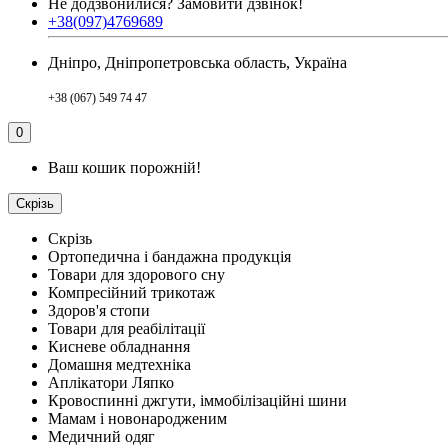
Не додзвонилися?
Замовити дзвінок!
+38(097)4769689
Дніпро, Дніпропетровська область, Україна
+38 (067) 549 74 47
0
Ваш кошик порожній!
Скрізь
Скрізь
Ортопедична і бандажна продукція
Товари для здорового сну
Компресійний трикотаж
Здоров'я стопи
Товари для реабілітації
Кисневе обладнання
Домашня медтехніка
Аплікатори Ляпко
Кровоспинні джгути, іммобілізаційні шини
Мамам і новонародженим
Медичний одяг