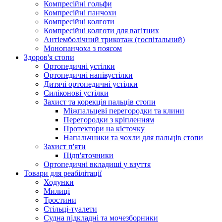
Компресійні гольфи
Компресійні панчохи
Компресійні колготи
Компресійні колготи для вагітних
Антіемболічний трикотаж (госпітальний)
Монопанчоха з поясом
Здоров'я стопи
Ортопедичні устілки
Ортопедичні напівустілки
Дитячі ортопедичні устілки
Силіконові устілки
Захист та корекція пальців стопи
Міжпальцеві перегородки та клини
Перегородки з кріпленням
Протектори на кісточку
Напальчники та чохли для пальців стопи
Захист п'яти
Підп'яточники
Ортопедичні вкладиші у взуття
Товари для реабілітації
Ходунки
Милиці
Тростини
Стільці-туалети
Судна підкладні та мочезборники