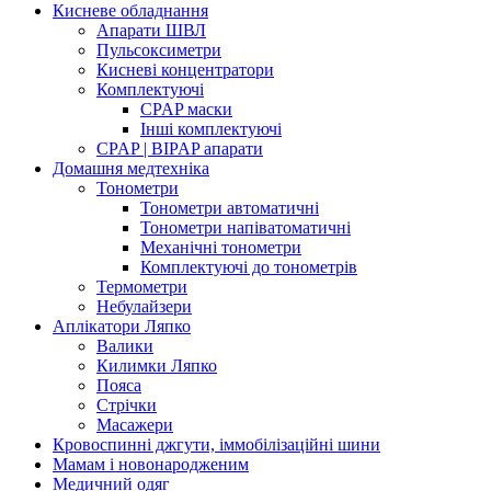
Кисневе обладнання
Апарати ШВЛ
Пульсоксиметри
Кисневі концентратори
Комплектуючі
CPAP маски
Інші комплектуючі
CPAP | BIPAP апарати
Домашня медтехніка
Тонометри
Тонометри автоматичні
Тонометри напіватоматичні
Механічні тонометри
Комплектуючі до тонометрів
Термометри
Небулайзери
Аплікатори Ляпко
Валики
Килимки Ляпко
Пояса
Стрічки
Масажери
Кровоспинні джгути, іммобілізаційні шини
Мамам і новонародженим
Медичний одяг