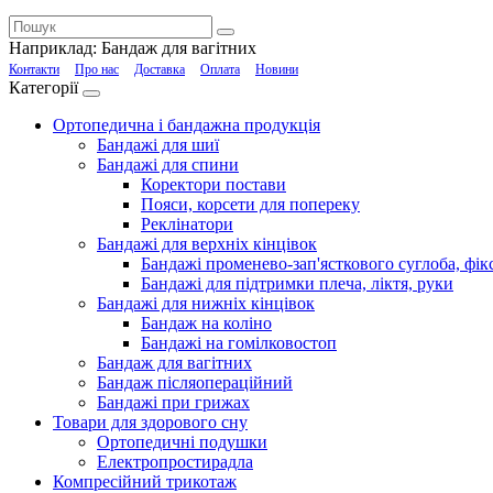
Наприклад:
Бандаж для вагітних
Контакти
Про нас
Доставка
Оплата
Новини
Категорії
Ортопедична і бандажна продукція
Бандажі для шиї
Бандажі для спини
Коректори постави
Пояси, корсети для попереку
Реклінатори
Бандажі для верхніх кінцівок
Бандажі променево-зап'ясткового суглоба, фікс
Бандажі для підтримки плеча, ліктя, руки
Бандажі для нижніх кінцівок
Бандаж на коліно
Бандажі на гомілковостоп
Бандаж для вагітних
Бандаж післяопераційний
Бандажі при грижах
Товари для здорового сну
Ортопедичні подушки
Електропростирадла
Компресійний трикотаж