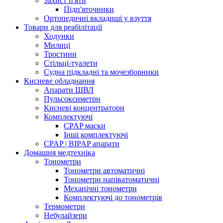
Захист п'яти
Підп'яточники
Ортопедичні вкладиші у взуття
Товари для реабілітації
Ходунки
Милиці
Тростини
Стільці-туалети
Судна підкладні та мочезборники
Кисневе обладнання
Апарати ШВЛ
Пульсоксиметри
Кисневі концентратори
Комплектуючі
CPAP маски
Інші комплектуючі
CPAP | BIPAP апарати
Домашня медтехніка
Тонометри
Тонометри автоматичні
Тонометри напіватоматичні
Механічні тонометри
Комплектуючі до тонометрів
Термометри
Небулайзери