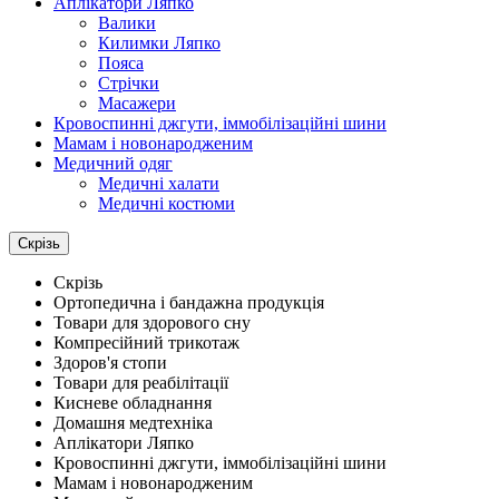
Аплікатори Ляпко
Валики
Килимки Ляпко
Пояса
Стрічки
Масажери
Кровоспинні джгути, іммобілізаційні шини
Мамам і новонародженим
Медичний одяг
Медичні халати
Медичні костюми
Скрізь
Скрізь
Ортопедична і бандажна продукція
Товари для здорового сну
Компресійний трикотаж
Здоров'я стопи
Товари для реабілітації
Кисневе обладнання
Домашня медтехніка
Аплікатори Ляпко
Кровоспинні джгути, іммобілізаційні шини
Мамам і новонародженим