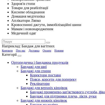
Здоров'я стопи
Товари для реабілітації
Кисневе обладнання
Домашня медтехніка
Аплікатори Ляпко
Кровоспинні джгути, іммобілізаційні шини
Мамам і новонародженим
Медичний одяг
Наприклад:
Бандаж для вагітних
Контакти
Про нас
Доставка
Оплата
Новини
Категорії
Ортопедична і бандажна продукція
Бандажі для шиї
Бандажі для спини
Коректори постави
Пояси, корсети для попереку
Реклінатори
Бандажі для верхніх кінцівок
Бандажі променево-зап'ясткового суглоба, фікс
Бандажі для підтримки плеча, ліктя, руки
Бандажі для нижніх кінцівок
Бандаж на коліно