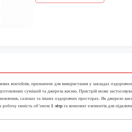
вих коктейлів, призначене для використання у закладах оздоровчо
підготовлених сумішей та джерела кисню.
Пристрій може застосовува
ідновлення, салонах та інших оздоровчих просторах. Як джерело ки
є робочу ємність об’ємом
1 літр
та комплект елементів для підключ