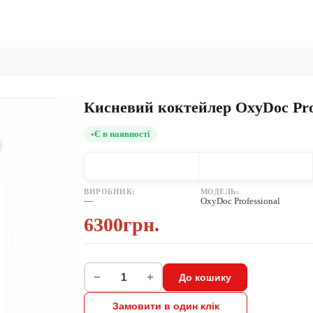
Кисневий коктейлер OxyDoc Prof
Є в наявності
ВИРОБНИК:
МОДЕЛЬ:
—
OxyDoc Professional
6300грн.
−
+
До кошику
Замовити в один клік