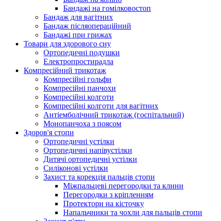
Бандажі на гомілковостоп
Бандаж для вагітних
Бандаж післяопераційний
Бандажі при грижах
Товари для здорового сну
Ортопедичні подушки
Електропростирадла
Компресійний трикотаж
Компресійні гольфи
Компресійні панчохи
Компресійні колготи
Компресійні колготи для вагітних
Антіемболічний трикотаж (госпітальний)
Монопанчоха з поясом
Здоров'я стопи
Ортопедичні устілки
Ортопедичні напівустілки
Дитячі ортопедичні устілки
Силіконові устілки
Захист та корекція пальців стопи
Міжпальцеві перегородки та клини
Перегородки з кріпленням
Протектори на кісточку
Напальчники та чохли для пальців стопи