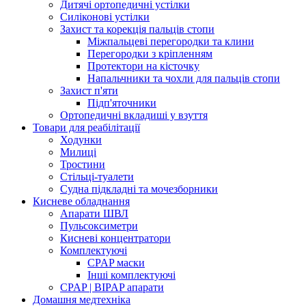
Дитячі ортопедичні устілки
Силіконові устілки
Захист та корекція пальців стопи
Міжпальцеві перегородки та клини
Перегородки з кріпленням
Протектори на кісточку
Напальчники та чохли для пальців стопи
Захист п'яти
Підп'яточники
Ортопедичні вкладиші у взуття
Товари для реабілітації
Ходунки
Милиці
Тростини
Стільці-туалети
Судна підкладні та мочезборники
Кисневе обладнання
Апарати ШВЛ
Пульсоксиметри
Кисневі концентратори
Комплектуючі
CPAP маски
Інші комплектуючі
CPAP | BIPAP апарати
Домашня медтехніка