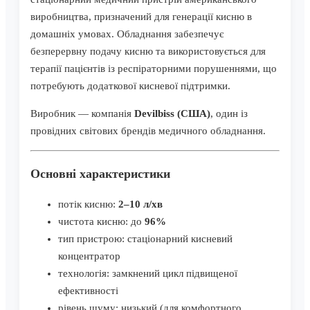
виробництва, призначений для генерації кисню в
домашніх умовах. Обладнання забезпечує
безперервну подачу кисню та використовується для
терапії пацієнтів із респіраторними порушеннями, що
потребують додаткової кисневої підтримки.
Виробник — компанія
Devilbiss (США)
, один із
провідних світових брендів медичного обладнання.
Основні характеристики
потік кисню:
2–10 л/хв
чистота кисню: до
96%
тип пристрою: стаціонарний кисневий
концентратор
технологія: замкнений цикл підвищеної
ефективності
рівень шуму: низький (для комфортного