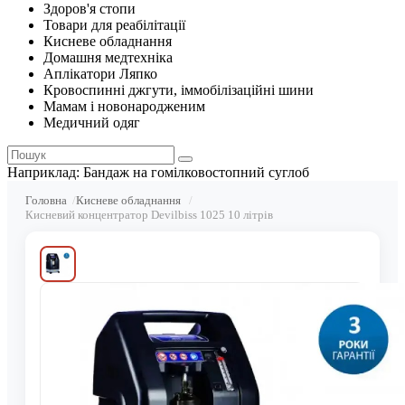
Здоров'я стопи
Товари для реабілітації
Кисневе обладнання
Домашня медтехніка
Аплікатори Ляпко
Кровоспинні джгути, іммобілізаційні шини
Мамам і новонародженим
Медичний одяг
Наприклад:
Бандаж на гомілковостопний суглоб
Головна
Кисневе обладнання
Кисневий концентратор Devilbiss 1025 10 літрів