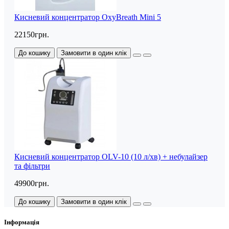
Кисневий концентратор OxyBreath Mini 5
22150грн.
До кошику
Замовити в один клік
Кисневий концентратор OLV-10 (10 л/хв) + небулайзер
та фільтри
49900грн.
До кошику
Замовити в один клік
Інформація