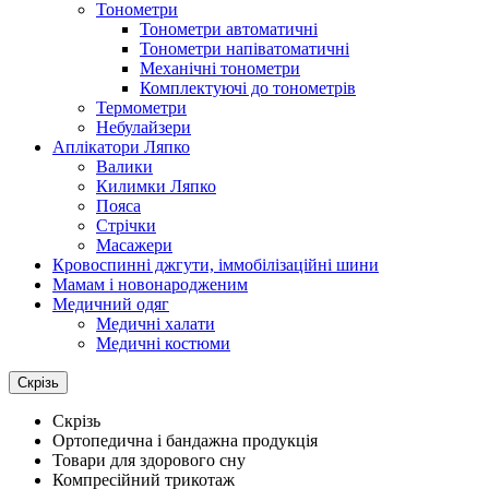
Тонометри
Тонометри автоматичні
Тонометри напіватоматичні
Механічні тонометри
Комплектуючі до тонометрів
Термометри
Небулайзери
Аплікатори Ляпко
Валики
Килимки Ляпко
Пояса
Стрічки
Масажери
Кровоспинні джгути, іммобілізаційні шини
Мамам і новонародженим
Медичний одяг
Медичні халати
Медичні костюми
Скрізь
Скрізь
Ортопедична і бандажна продукція
Товари для здорового сну
Компресійний трикотаж