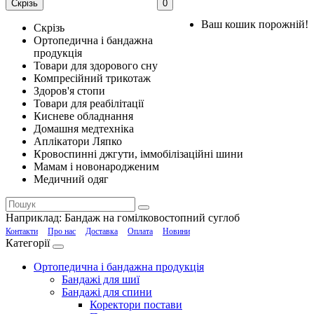
Скрізь
0
Ваш кошик порожній!
Скрізь
Ортопедична і бандажна
продукція
Товари для здорового сну
Компресійний трикотаж
Здоров'я стопи
Товари для реабілітації
Кисневе обладнання
Домашня медтехніка
Аплікатори Ляпко
Кровоспинні джгути, іммобілізаційні шини
Мамам і новонародженим
Медичний одяг
Наприклад:
Бандаж на гомілковостопний суглоб
Контакти
Про нас
Доставка
Оплата
Новини
Категорії
Ортопедична і бандажна продукція
Бандажі для шиї
Бандажі для спини
Коректори постави