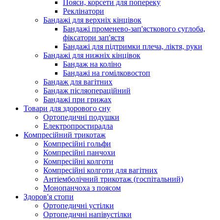
Пояси, корсети для попереку
Реклінатори
Бандажі для верхніх кінцівок
Бандажі променево-зап'ясткового суглоба,
фіксатори зап'ястя
Бандажі для підтримки плеча, ліктя, руки
Бандажі для нижніх кінцівок
Бандаж на коліно
Бандажі на гомілковостоп
Бандаж для вагітних
Бандаж післяопераційний
Бандажі при грижах
Товари для здорового сну
Ортопедичні подушки
Електропростирадла
Компресійний трикотаж
Компресійні гольфи
Компресійні панчохи
Компресійні колготи
Компресійні колготи для вагітних
Антіемболічний трикотаж (госпітальний)
Монопанчоха з поясом
Здоров'я стопи
Ортопедичні устілки
Ортопедичні напівустілки