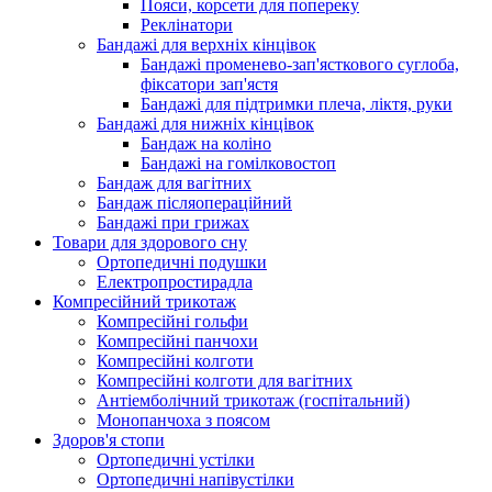
Пояси, корсети для попереку
Реклінатори
Бандажі для верхніх кінцівок
Бандажі променево-зап'ясткового суглоба,
фіксатори зап'ястя
Бандажі для підтримки плеча, ліктя, руки
Бандажі для нижніх кінцівок
Бандаж на коліно
Бандажі на гомілковостоп
Бандаж для вагітних
Бандаж післяопераційний
Бандажі при грижах
Товари для здорового сну
Ортопедичні подушки
Електропростирадла
Компресійний трикотаж
Компресійні гольфи
Компресійні панчохи
Компресійні колготи
Компресійні колготи для вагітних
Антіемболічний трикотаж (госпітальний)
Монопанчоха з поясом
Здоров'я стопи
Ортопедичні устілки
Ортопедичні напівустілки