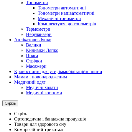
Тонометри
Тонометри автоматичні
Тонометри напіватоматичні
Механічні тонометри
Комплектуючі до тонометрів
Термометри
Небулайзери
Аплікатори Ляпко
Валики
Килимки Ляпко
Пояса
Стрічки
Масажери
Кровоспинні джгути, іммобілізаційні шини
Мамам і новонародженим
Медичний одяг
Медичні халати
Медичні костюми
Скрізь
Скрізь
Ортопедична і бандажна продукція
Товари для здорового сну
Компресійний трикотаж