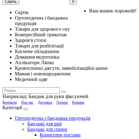
Скрізь
0
Ваш кошик порожній!
Скрізь
Ортопедична і бандажна
продукція
Товари для здорового сну
Компресійний трикотаж
Здоров'я стопи
Товари для реабілітації
Кисневе обладнання
Домашня медтехніка
Аплікатори Ляпко
Кровоспинні джгути, іммобілізаційні шини
Мамам і новонародженим
Медичний одяг
Наприклад:
Бандаж для руки фіксуючий
Контакти
Про нас
Доставка
Оплата
Новини
Категорії
Ортопедична і бандажна продукція
Бандажі для шиї
Бандажі для спини
Коректори постави