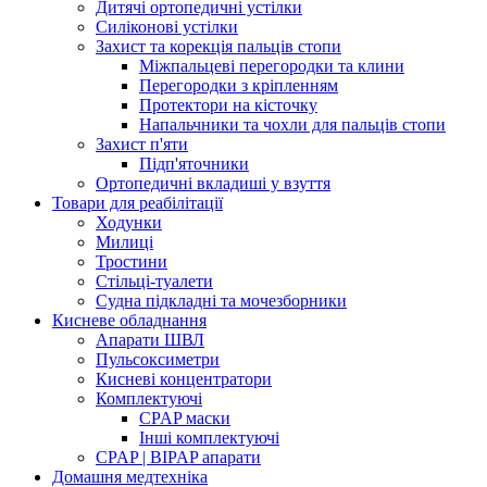
Дитячі ортопедичні устілки
Силіконові устілки
Захист та корекція пальців стопи
Міжпальцеві перегородки та клини
Перегородки з кріпленням
Протектори на кісточку
Напальчники та чохли для пальців стопи
Захист п'яти
Підп'яточники
Ортопедичні вкладиші у взуття
Товари для реабілітації
Ходунки
Милиці
Тростини
Стільці-туалети
Судна підкладні та мочезборники
Кисневе обладнання
Апарати ШВЛ
Пульсоксиметри
Кисневі концентратори
Комплектуючі
CPAP маски
Інші комплектуючі
CPAP | BIPAP апарати
Домашня медтехніка