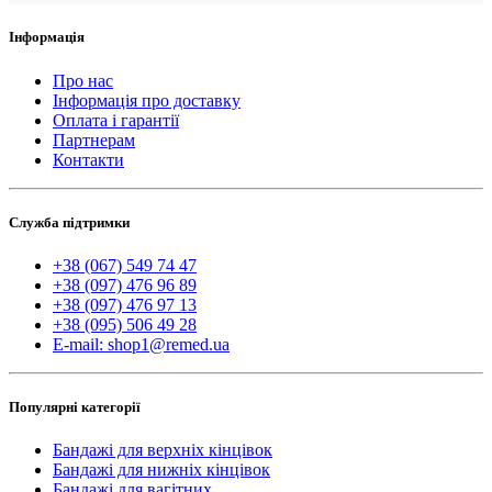
Інформація
Про нас
Інформація про доставку
Оплата і гарантії
Партнерам
Контакти
Служба підтримки
+38 (067) 549 74 47
+38 (097) 476 96 89
+38 (097) 476 97 13
+38 (095) 506 49 28
E-mail: shop1@remed.ua
Популярні категорії
Бандажі для верхніх кінцівок
Бандажі для нижніх кінцівок
Бандажі для вагітних