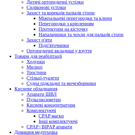
Дитячі ортопедичні устілки
Силіконові устілки
Захист та корекція пальців стопи
Міжпальцеві перегородки та клини
Перегородки з кріпленням
Протектори на кісточку
Напальчники та чохли для пальців стопи
Захист п'яти
Підп'яточники
Ортопедичні вкладиші у взуття
Товари для реабілітації
Ходунки
Милиці
Тростини
Стільці-туалети
Судна підкладні та мочезборники
Кисневе обладнання
Апарати ШВЛ
Пульсоксиметри
Кисневі концентратори
Комплектуючі
CPAP маски
Інші комплектуючі
CPAP | BIPAP апарати
Домашня медтехніка