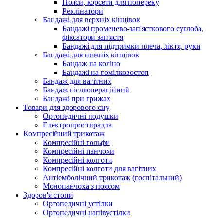
Пояси, корсети для попереку
Реклінатори
Бандажі для верхніх кінцівок
Бандажі променево-зап'ясткового суглоба,
фіксатори зап'ястя
Бандажі для підтримки плеча, ліктя, руки
Бандажі для нижніх кінцівок
Бандаж на коліно
Бандажі на гомілковостоп
Бандаж для вагітних
Бандаж післяопераційний
Бандажі при грижах
Товари для здорового сну
Ортопедичні подушки
Електропростирадла
Компресійний трикотаж
Компресійні гольфи
Компресійні панчохи
Компресійні колготи
Компресійні колготи для вагітних
Антіемболічний трикотаж (госпітальний)
Монопанчоха з поясом
Здоров'я стопи
Ортопедичні устілки
Ортопедичні напівустілки