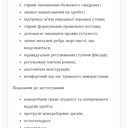
сприяє зменшенню больового синдрому;
знижує навантаження на хребет;
підтримує м'язи передньої черевної стінки;
сприяє формуванню правильної постави;
допомагає зменшити прояви сутулості;
знімні металеві ребра жорсткості, що
моделюються;
індивідуальне регулювання ступеня фіксації;
регульовані плечові ремені;
анатомічна конструкція;
комфортний під час тривалого використання.
Показання до застосування
міжхребцеві грижі грудного та поперекового
відділів хребта;
протрузії міжхребцевих дисків;
остеохондроз;
спондильоз;