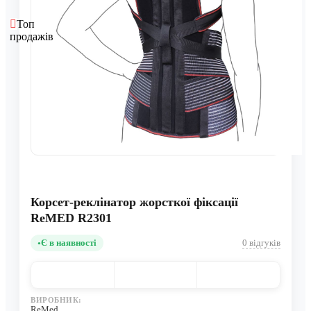
Топ
продажів
Корсет-реклінатор жорсткої фіксації
ReMED R2301
Є в наявності
0 відгуків
ВИРОБНИК:
ReMed