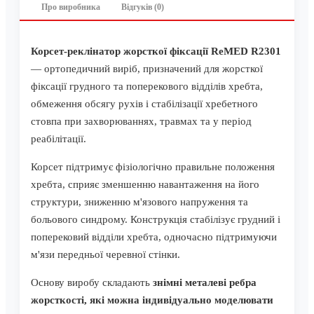
Про виробника
Відгуків (0)
Корсет-реклінатор жорсткої фіксації ReMED R2301
— ортопедичний виріб, призначений для жорсткої
фіксації грудного та поперекового відділів хребта,
обмеження обсягу рухів і стабілізації хребетного
стовпа при захворюваннях, травмах та у період
реабілітації.
Корсет підтримує фізіологічно правильне положення
хребта, сприяє зменшенню навантаження на його
структури, зниженню м'язового напруження та
больового синдрому. Конструкція стабілізує грудний і
поперековий відділи хребта, одночасно підтримуючи
м'язи передньої черевної стінки.
Основу виробу складають
знімні металеві ребра
жорсткості, які можна індивідуально моделювати