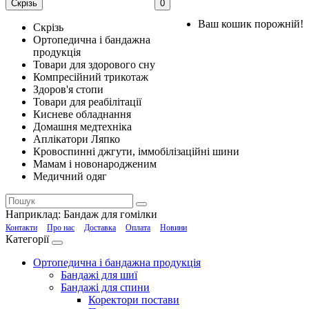
Скрізь
0
Ваш кошик порожній!
Скрізь
Ортопедична і бандажна
продукція
Товари для здорового сну
Компресійний трикотаж
Здоров'я стопи
Товари для реабілітації
Кисневе обладнання
Домашня медтехніка
Аплікатори Ляпко
Кровоспинні джгути, іммобілізаційні шини
Мамам і новонародженим
Медичний одяг
Наприклад:
Бандаж для гомілки
Контакти
Про нас
Доставка
Оплата
Новини
Категорії
Ортопедична і бандажна продукція
Бандажі для шиї
Бандажі для спини
Коректори постави