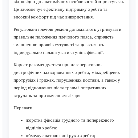
відповідно до анатомічних особливостей користувача.
Це забезпечує ефективну підтримку хребта та
високий комфорт під час використання.
Регульовані плечові ремені допомагають утримувати
правильне положення плечового пояса, сприяють
зменшенню проявів сутулості та дозволяють
індивідуально налаштувати ступінь фіксації.
Корсет рекомендується при дегенеративно-
дистрофічних захворюваннях хребта, міжхребцевих
протрузіях і грижах, порушеннях постави, а також у
період відновлення після травм і оперативних
втручань за призначенням лікаря.
Переваги
жорстка фіксація грудного та поперекового
відділів хребта;
обмежує патологічні рухи хребта;