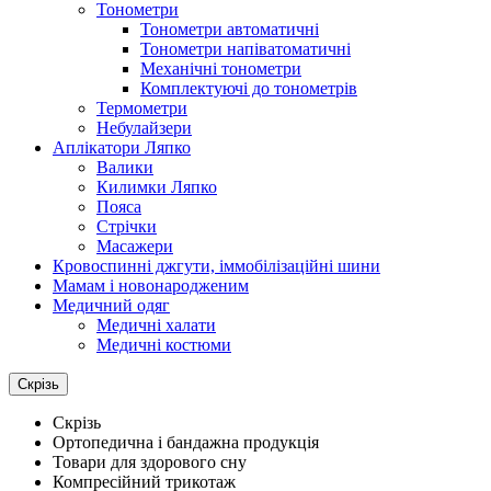
Тонометри
Тонометри автоматичні
Тонометри напіватоматичні
Механічні тонометри
Комплектуючі до тонометрів
Термометри
Небулайзери
Аплікатори Ляпко
Валики
Килимки Ляпко
Пояса
Стрічки
Масажери
Кровоспинні джгути, іммобілізаційні шини
Мамам і новонародженим
Медичний одяг
Медичні халати
Медичні костюми
Скрізь
Скрізь
Ортопедична і бандажна продукція
Товари для здорового сну
Компресійний трикотаж