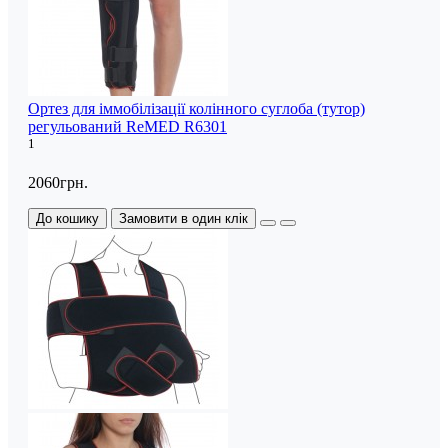
Ортез для іммобілізації колінного суглоба (тутор)
регульований ReMED R6301
1
2060грн.
До кошику
Замовити в один клік