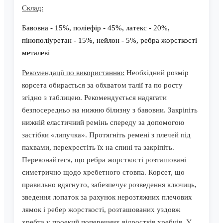
Склад:
Бавовна - 15%, поліефір - 45%, латекс - 20%,
пінополіуретан - 15%, нейлон - 5%, ребра жорсткості
металеві
Рекомендації по використанню:
Необхідний розмір
корсета обирається за обхватом талії та по росту
згідно з таблицею. Рекомендується надягати
безпосередньо на нижню білизну з бавовни. Закріпіть
нижній еластичний ремінь спереду за допомогою
застібки «липучка». Протягніть ремені з плечей під
пахвами, перехрестіть їх на спині та закріпіть.
Переконайтеся, що ребра жорсткості розташовані
симетрично щодо хребетного стовпа. Корсет, що
правильно вдягнуто, забезпечує розведення ключиць,
зведення лопаток за рахунок нерозтяжних плечових
лямок і ребер жорсткості, розташованих уздовж
хребта у проекції поперечних відростків хребців. У