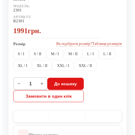
МОДЕЛЬ:
2301
АРТИКУЛ
R2301
1991грн.
Як підібрати розмір?
Таблиця розмірів
Розмір
S / I
S / II
M / I
M / II
L / I
L / II
XL / I
XL / II
XXL / I
XXL / II
−
+
До кошику
Замовити в один клік