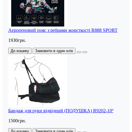
Аеропеновий пояс з ребрами жорсткості R888 SPORT
1930грн.
До кошику
Замовити в один клік
Бандаж для руки відвідний (ПОДУШКА) R9202-10º
1500грн.
До кошику
Замовити в один клік