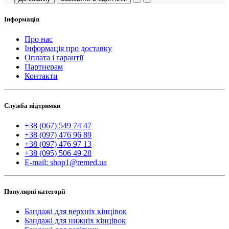
Інформація
Про нас
Інформація про доставку
Оплата і гарантії
Партнерам
Контакти
Служба підтримки
+38 (067) 549 74 47
+38 (097) 476 96 89
+38 (097) 476 97 13
+38 (095) 506 49 28
E-mail: shop1@remed.ua
Популярні категорії
Бандажі для верхніх кінцівок
Бандажі для нижніх кінцівок