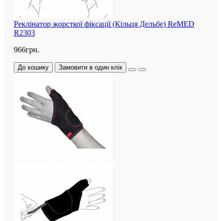
Реклінатор жорсткої фіксації (Кільця Дельбе) ReMED
R2303
966грн.
До кошику
Замовити в один клік