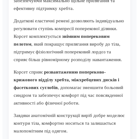
забезпечуючи максимально щільне прилягання та
ефективну підтримку хребта.
Додаткові еластичні ремені дозволяють індивідуально
регулювати ступінь компресії поперекової ділянки.
Корсет комплектується
знімним поперековим
пелотом
, який покращує прилягання виробу до тіла,
підтримує фізіологічний поперековий лордоз та
сприяє більш рівномірному розподілу навантаження.
Корсет сприяє
розвантаженню попереково-
крижового відділу хребта, міжхребцевих дисків і
фасеткових суглобів
, допомагає зменшити больовий
синдром та забезпечує комфорт під час повсякденної
активності або фізичної роботи.
Завдяки анатомічній конструкції виріб добре моделює
контури тіла, комфортно носиться та залишається
малопомітним під одягом.