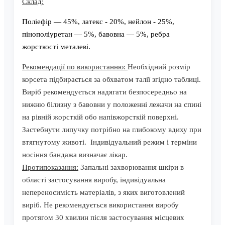
Склад:
Поліефір — 45%, латекс - 20%, нейлон - 25%,
пінополіуретан — 5%, бавовна — 5%, ребра
жорсткості металеві.
Рекомендації по використанню:
Необхідний розмір
корсета пiдбирається за обхватом талiї згiдно таблицi.
Вирiб рекомендується надягати безпосередньо на
нижню білизну з бавовни у положеннi лежачи на спинi
на рiвнiй жорсткiй обо напiвжорсткiй поверхнi.
Застебнути липучку потрiбно на глибокому вдиху при
втягнутому животi. Індивідуальний режим і терміни
носіння бандажа визначає лікар.
Протипоказання:
Запальні захворювання шкіри в
області застосування виробу, індивідуальна
непереносимість матеріалів, з яких виготовлений
виріб. Не рекомендується використання виробу
протягом 30 хвилин після застосування місцевих