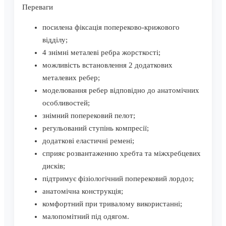
Переваги
посилена фіксація попереково-крижового
відділу;
4 знімні металеві ребра жорсткості;
можливість встановлення 2 додаткових
металевих ребер;
моделювання ребер відповідно до анатомічних
особливостей;
знімний поперековий пелот;
регульований ступінь компресії;
додаткові еластичні ремені;
сприяє розвантаженню хребта та міжхребцевих
дисків;
підтримує фізіологічний поперековий лордоз;
анатомічна конструкція;
комфортний при тривалому використанні;
малопомітний під одягом.