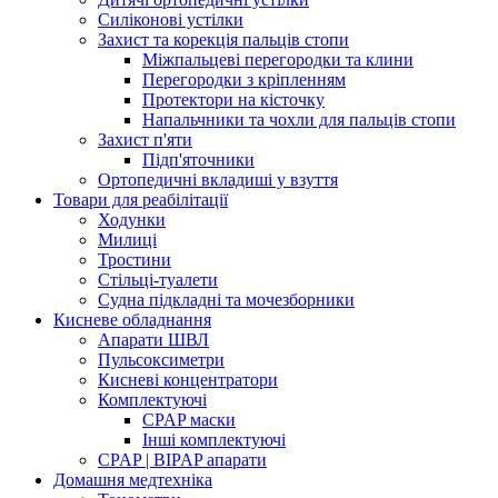
Силіконові устілки
Захист та корекція пальців стопи
Міжпальцеві перегородки та клини
Перегородки з кріпленням
Протектори на кісточку
Напальчники та чохли для пальців стопи
Захист п'яти
Підп'яточники
Ортопедичні вкладиші у взуття
Товари для реабілітації
Ходунки
Милиці
Тростини
Стільці-туалети
Судна підкладні та мочезборники
Кисневе обладнання
Апарати ШВЛ
Пульсоксиметри
Кисневі концентратори
Комплектуючі
CPAP маски
Інші комплектуючі
CPAP | BIPAP апарати
Домашня медтехніка