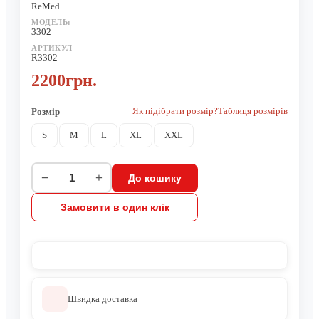
ReMed
МОДЕЛЬ:
3302
АРТИКУЛ
R3302
2200грн.
Як підібрати розмір?
Таблиця розмірів
Розмір
S
M
L
XL
XXL
−
+
До кошику
Замовити в один клік
Швидка доставка