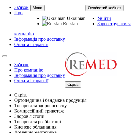
Зв'язок
Мова
Особистий кабінет
Про
Ukrainian
Увійти
Russian
Зареєструватися
компанію
Інформація про доставку
Оплата і гарантії
Зв'язок
Про компанію
Інформація про доставку
Оплата і гарантії
Скрізь
Скрізь
Ортопедична і бандажна продукція
Товари для здорового сну
Компресійний трикотаж
Здоров'я стопи
Товари для реабілітації
Кисневе обладнання
Домашня медтехніка