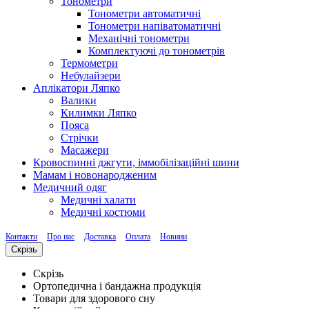
Тонометри
Тонометри автоматичні
Тонометри напіватоматичні
Механічні тонометри
Комплектуючі до тонометрів
Термометри
Небулайзери
Аплікатори Ляпко
Валики
Килимки Ляпко
Пояса
Стрічки
Масажери
Кровоспинні джгути, іммобілізаційні шини
Мамам і новонародженим
Медичний одяг
Медичні халати
Медичні костюми
Контакти
Про нас
Доставка
Оплата
Новини
Скрізь
Скрізь
Ортопедична і бандажна продукція
Товари для здорового сну