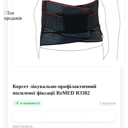
Топ
продажів
Корсет лікувально-профілактичний
посиленої фіксації ReMED R3302
Є в наявності
2 відгуків
ВИРОБНИК: