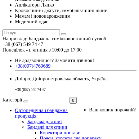
Аплікатори Ляпко
Кровоспинні джгути, іммобілізаційні шини
Мамам і новонародженим
Медичний одяг
Наприклад:
Бандаж на гомілковостопний суглоб
+38 (067) 549 74 47
Понеділок - п'ятниця з 10:00 до 17:00
Не додзвонилися?
Замовити дзвінок!
+38(097)4769689
Дніпро, Дніпропетровська область, Україна
+38 (067) 549 74 47
Категорії
0
Ваш кошик порожній!
Ортопедична і бандажна
продукція
Бандажі для шиї
Бандажі для спини
Коректори постави
Пояси, корсети для попереку