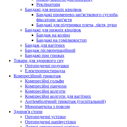
Реклінатори
Бандажі для верхніх кінцівок
Бандажі променево-зап'ясткового суглоба,
фіксатори зап'ястя
Бандажі для підтримки плеча, ліктя, руки
Бандажі для нижніх кінцівок
Бандаж на коліно
Бандажі на гомілковостоп
Бандаж для вагітних
Бандаж післяопераційний
Бандажі при грижах
Товари для здорового сну
Ортопедичні подушки
Електропростирадла
Компресійний трикотаж
Компресійні гольфи
Компресійні панчохи
Компресійні колготи
Компресійні колготи для вагітних
Антіемболічний трикотаж (госпітальний)
Монопанчоха з поясом
Здоров'я стопи
Ортопедичні устілки
Ортопедичні напівустілки
Дитячі ортопедичні устілки