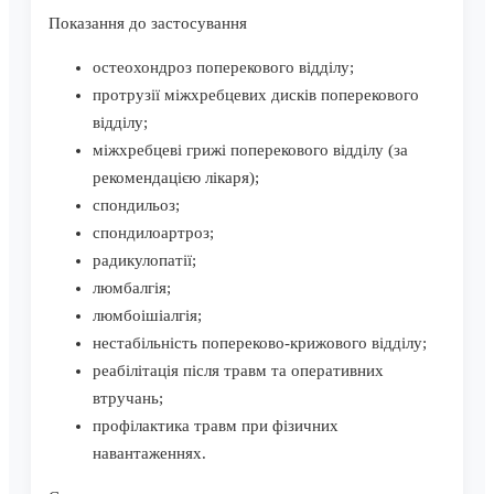
Показання до застосування
остеохондроз поперекового відділу;
протрузії міжхребцевих дисків поперекового
відділу;
міжхребцеві грижі поперекового відділу (за
рекомендацією лікаря);
спондильоз;
спондилоартроз;
радикулопатії;
люмбалгія;
люмбоішіалгія;
нестабільність попереково-крижового відділу;
реабілітація після травм та оперативних
втручань;
профілактика травм при фізичних
навантаженнях.