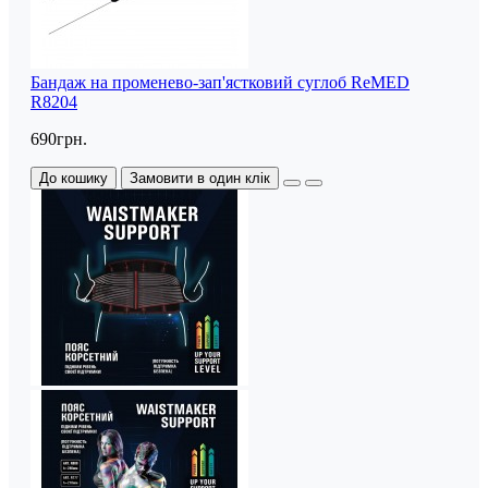
Бандаж на променево-зап'ястковий суглоб ReMED
R8204
690грн.
До кошику
Замовити в один клік