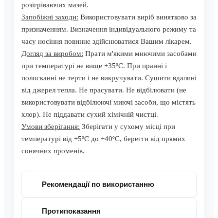
розігріваючих мазей.
Запобіжні заходи:
Використовувати виріб винятково за
призначенням. Визначення індивідуального режиму та
часу носіння повинне здійснюватися Вашим лікарем.
Догляд за виробом:
Прати м'якими миючими засобами
при температурі не вище +35ºС. При пранні і
полосканні не терти і не викручувати. Сушити вдалині
від джерел тепла. Не прасувати. Не відбілювати (не
використовувати відбілюючі миючі засоби, що містять
хлор). Не піддавати сухий хімічній чистці.
Умови зберігання:
Зберігати у сухому місці при
температурі від +5ºС до +40ºС, берегти від прямих
сонячних променів.
Рекомендації по використанню
Протипоказання