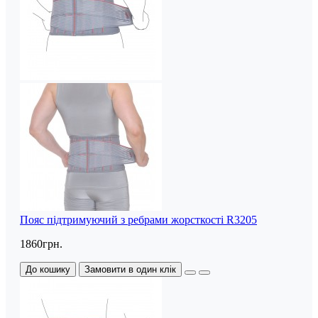
Пояс підтримуючий з ребрами жорсткості R3205
1860грн.
До кошику
Замовити в один клік