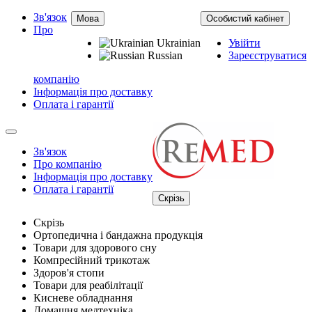
Зв'язок
Мова
Особистий кабінет
Про
Ukrainian
Увійти
Russian
Зареєструватися
компанію
Інформація про доставку
Оплата і гарантії
Зв'язок
Про компанію
Інформація про доставку
Оплата і гарантії
Скрізь
Скрізь
Ортопедична і бандажна продукція
Товари для здорового сну
Компресійний трикотаж
Здоров'я стопи
Товари для реабілітації
Кисневе обладнання
Домашня медтехніка