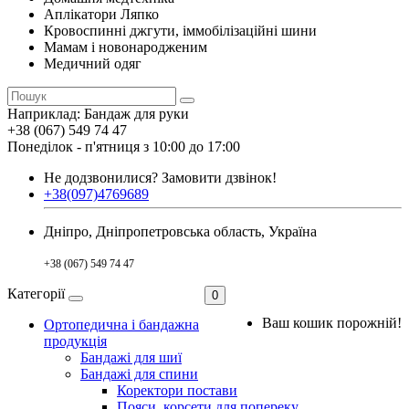
Аплікатори Ляпко
Кровоспинні джгути, іммобілізаційні шини
Мамам і новонародженим
Медичний одяг
Наприклад:
Бандаж для руки
+38 (067) 549 74 47
Понеділок - п'ятниця з 10:00 до 17:00
Не додзвонилися?
Замовити дзвінок!
+38(097)4769689
Дніпро, Дніпропетровська область, Україна
+38 (067) 549 74 47
Категорії
0
Ваш кошик порожній!
Ортопедична і бандажна
продукція
Бандажі для шиї
Бандажі для спини
Коректори постави
Пояси, корсети для попереку