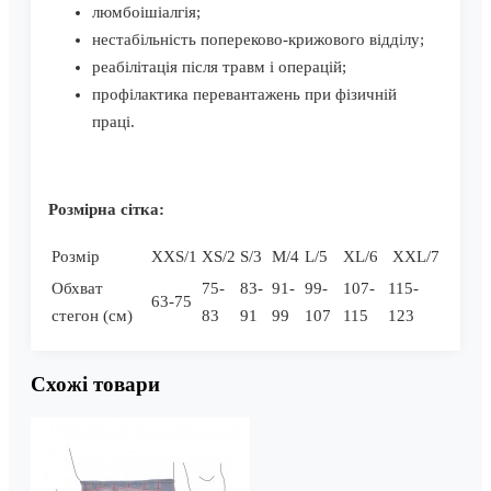
люмбоішіалгія;
нестабільність попереково-крижового відділу;
реабілітація після травм і операцій;
профілактика перевантажень при фізичній
праці.
Розмірна сітка:
Розмір
XXS/1
XS/2
S/3
M/4
L/5
XL/6
XXL/7
Обхват
75-
83-
91-
99-
107-
115-
63-75
стегон (см)
83
91
99
107
115
123
Схожі товари