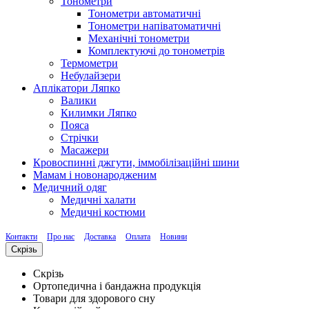
Тонометри
Тонометри автоматичні
Тонометри напіватоматичні
Механічні тонометри
Комплектуючі до тонометрів
Термометри
Небулайзери
Аплікатори Ляпко
Валики
Килимки Ляпко
Пояса
Стрічки
Масажери
Кровоспинні джгути, іммобілізаційні шини
Мамам і новонародженим
Медичний одяг
Медичні халати
Медичні костюми
Контакти
Про нас
Доставка
Оплата
Новини
Скрізь
Скрізь
Ортопедична і бандажна продукція
Товари для здорового сну