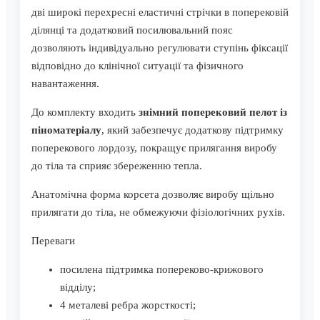
дві широкі перехресні еластичні стрічки в поперековій
ділянці та додатковий посилювальний пояс
дозволяють індивідуально регулювати ступінь фіксації
відповідно до клінічної ситуації та фізичного
навантаження.
До комплекту входить
знімний поперековий пелот із
піноматеріалу
, який забезпечує додаткову підтримку
поперекового лордозу, покращує прилягання виробу
до тіла та сприяє збереженню тепла.
Анатомічна форма корсета дозволяє виробу щільно
прилягати до тіла, не обмежуючи фізіологічних рухів.
Переваги
посилена підтримка попереково-крижового
відділу;
4 металеві ребра жорсткості;