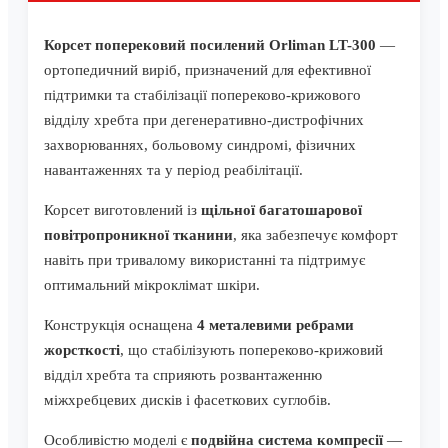
Корсет поперековий посилений Orliman LT-300
—
ортопедичний виріб, призначений для ефективної
підтримки та стабілізації попереково-крижового
відділу хребта при дегенеративно-дистрофічних
захворюваннях, больовому синдромі, фізичних
навантаженнях та у період реабілітації.
Корсет виготовлений із
щільної багатошарової
повітропроникної тканини
, яка забезпечує комфорт
навіть при тривалому використанні та підтримує
оптимальний мікроклімат шкіри.
Конструкція оснащена
4 металевими ребрами
жорсткості
, що стабілізують попереково-крижовий
відділ хребта та сприяють розвантаженню
міжхребцевих дисків і фасеткових суглобів.
Особливістю моделі є
подвійна система компресії
—