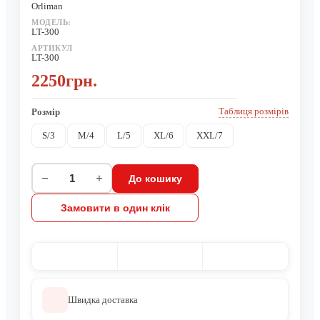
Orliman
МОДЕЛЬ:
LT-300
АРТИКУЛ
LT-300
2250грн.
Таблиця розмірів
Розмір
S/3
M/4
L/5
XL/6
XXL/7
−
+
До кошику
Замовити в один клік
Швидка доставка