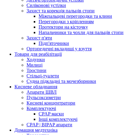
Силіконові устілки
Захист та корекція пальців стопи
Міжпальцеві перегородки та клини
Перегородки з кріпленням
Протектори на кісточку
Напальчники та чохли для пальців стопи
Захист п'яти
Підп'яточники
Ортопедичні вкладиші у взуття
Товари для реабілітації
Ходунки
Милиці
Тростини
Стільці-туалети
Судна підкладні та мочезборники
Кисневе обладнання
Апарати ШВЛ
Пульсоксиметри
Кисневі концентратори
Комплектуючі
CPAP маски
Інші комплектуючі
CPAP | BIPAP апарати
Домашня медтехніка