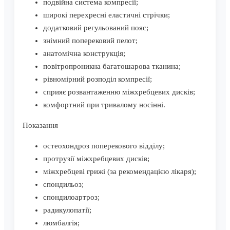
подвійна система компресії;
широкі перехресні еластичні стрічки;
додатковий регульований пояс;
знімний поперековий пелот;
анатомічна конструкція;
повітропроникна багатошарова тканина;
рівномірний розподіл компресії;
сприяє розвантаженню міжхребцевих дисків;
комфортний при тривалому носінні.
Показання
остеохондроз поперекового відділу;
протрузії міжхребцевих дисків;
міжхребцеві грижі (за рекомендацією лікаря);
спондильоз;
спондилоартроз;
радикулопатії;
люмбалгія;