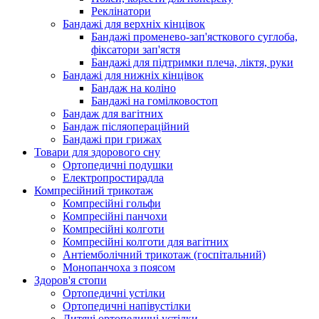
Реклінатори
Бандажі для верхніх кінцівок
Бандажі променево-зап'ясткового суглоба,
фіксатори зап'ястя
Бандажі для підтримки плеча, ліктя, руки
Бандажі для нижніх кінцівок
Бандаж на коліно
Бандажі на гомілковостоп
Бандаж для вагітних
Бандаж післяопераційний
Бандажі при грижах
Товари для здорового сну
Ортопедичні подушки
Електропростирадла
Компресійний трикотаж
Компресійні гольфи
Компресійні панчохи
Компресійні колготи
Компресійні колготи для вагітних
Антіемболічний трикотаж (госпітальний)
Монопанчоха з поясом
Здоров'я стопи
Ортопедичні устілки
Ортопедичні напівустілки
Дитячі ортопедичні устілки