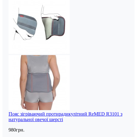
Пояс зігріваючий протирадикулітний ReMED R3101 з
натуральної овечої шерсті
980грн.