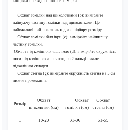
кінцівки необхідно зняти такі мірки:
Обхват гомілки над щиколотками (b): виміряйте
найвужчу частину гомілки над щиколотками. Це
найважливіший показник під час підбору розміру.
Обхват гомілки біля ікри (c): виміряйте найширшу
частину гомілки.
Обхват під колінною чашечкою (d): виміряйте окружність
ноги під колінною чашечкою, на 2 пальці нижче
підколінної складки.
Обхват стегна (g): виміряйте окружність стегна на 5 см
нижче промежини.
Обхват
Обхват
Обхват
Розмір
щиколотки (см)
гомілки (см)
стегна (см)
1
18-20
31-36
51-55