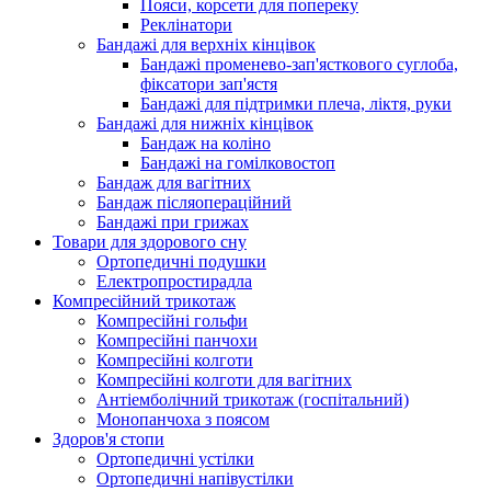
Пояси, корсети для попереку
Реклінатори
Бандажі для верхніх кінцівок
Бандажі променево-зап'ясткового суглоба,
фіксатори зап'ястя
Бандажі для підтримки плеча, ліктя, руки
Бандажі для нижніх кінцівок
Бандаж на коліно
Бандажі на гомілковостоп
Бандаж для вагітних
Бандаж післяопераційний
Бандажі при грижах
Товари для здорового сну
Ортопедичні подушки
Електропростирадла
Компресійний трикотаж
Компресійні гольфи
Компресійні панчохи
Компресійні колготи
Компресійні колготи для вагітних
Антіемболічний трикотаж (госпітальний)
Монопанчоха з поясом
Здоров'я стопи
Ортопедичні устілки
Ортопедичні напівустілки