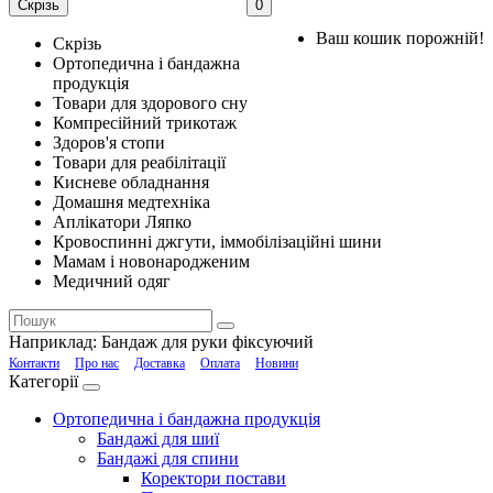
Скрізь
0
Ваш кошик порожній!
Скрізь
Ортопедична і бандажна
продукція
Товари для здорового сну
Компресійний трикотаж
Здоров'я стопи
Товари для реабілітації
Кисневе обладнання
Домашня медтехніка
Аплікатори Ляпко
Кровоспинні джгути, іммобілізаційні шини
Мамам і новонародженим
Медичний одяг
Наприклад:
Бандаж для руки фіксуючий
Контакти
Про нас
Доставка
Оплата
Новини
Категорії
Ортопедична і бандажна продукція
Бандажі для шиї
Бандажі для спини
Коректори постави