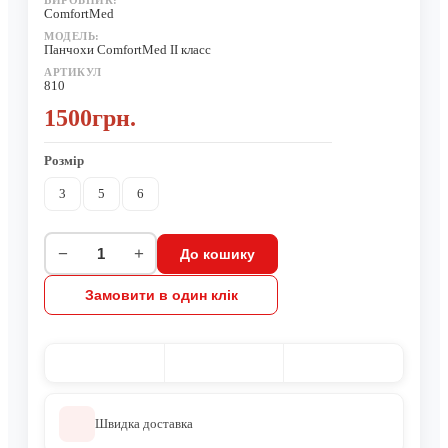
ВИРОБНИК:
ComfortMed
МОДЕЛЬ:
Панчохи ComfortMed ІІ класс
АРТИКУЛ
810
1500грн.
Розмір
3
5
6
−
+
До кошику
Замовити в один клік
Швидка доставка