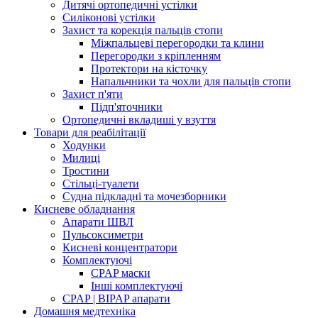
Дитячі ортопедичні устілки
Силіконові устілки
Захист та корекція пальців стопи
Міжпальцеві перегородки та клини
Перегородки з кріпленням
Протектори на кісточку
Напальчники та чохли для пальців стопи
Захист п'яти
Підп'яточники
Ортопедичні вкладиші у взуття
Товари для реабілітації
Ходунки
Милиці
Тростини
Стільці-туалети
Судна підкладні та мочезборники
Кисневе обладнання
Апарати ШВЛ
Пульсоксиметри
Кисневі концентратори
Комплектуючі
CPAP маски
Інші комплектуючі
CPAP | BIPAP апарати
Домашня медтехніка