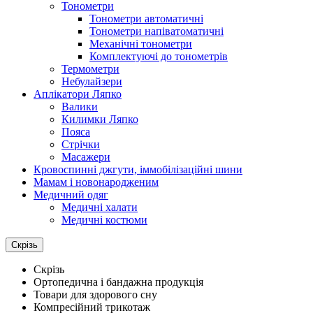
Тонометри
Тонометри автоматичні
Тонометри напіватоматичні
Механічні тонометри
Комплектуючі до тонометрів
Термометри
Небулайзери
Аплікатори Ляпко
Валики
Килимки Ляпко
Пояса
Стрічки
Масажери
Кровоспинні джгути, іммобілізаційні шини
Мамам і новонародженим
Медичний одяг
Медичні халати
Медичні костюми
Скрізь
Скрізь
Ортопедична і бандажна продукція
Товари для здорового сну
Компресійний трикотаж