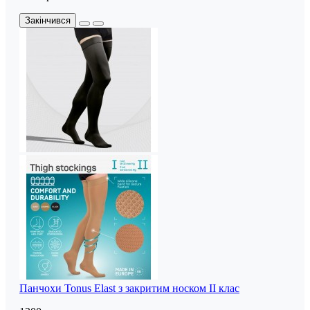
Закінчився
Панчохи Tonus Elast з закритим носком II клас