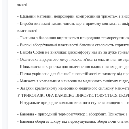
якості.
- Щільний матовий, непрозорий компресійний трикотаж з вис
- Вироби вив'язані таким чином, що в прямому контакті зі шкі
властивості.
- Тканина з бавовною вирізняється природною терморегуляціє
- Високі абсорбувальні властивості бавовни створюють сприят
- Lastofa Cotton не викликає дискомфорту навіть за дуже трива
- Окантовка відкритого мису плоска, м'яка та еластична, не зд
- Шовковиста шкарпетка для полегшення надягання входить до
- П'ятка укріплена для більшої зносостійкості та захисту від пр
- Манжета з крапельним нанесенням медичного силікону підход
- Завдяки крапельному нанесенню медичного силікону манжета 
У ТРИКОТАЖІ OFA BAMBERG ВИКОРИСТОВУЄТЬСЯ ЕКОЛ
- Натуральне природне волокно високого ступеня очищення і т
- Бавовна - природний терморегулятор і абсорбент. Трикотаж з 
- Бавовна оберігає шкіру від пересушування, зберігаючи оптим