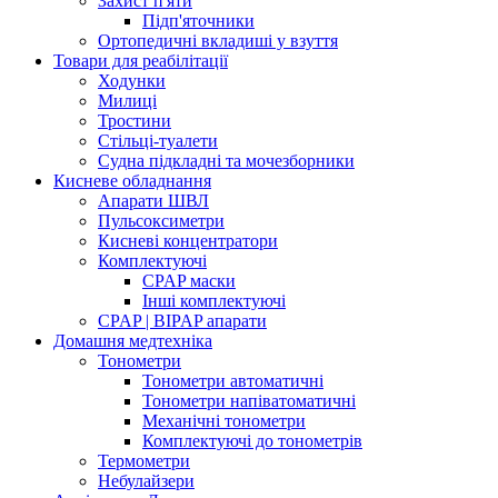
Захист п'яти
Підп'яточники
Ортопедичні вкладиші у взуття
Товари для реабілітації
Ходунки
Милиці
Тростини
Стільці-туалети
Судна підкладні та мочезборники
Кисневе обладнання
Апарати ШВЛ
Пульсоксиметри
Кисневі концентратори
Комплектуючі
CPAP маски
Інші комплектуючі
CPAP | BIPAP апарати
Домашня медтехніка
Тонометри
Тонометри автоматичні
Тонометри напіватоматичні
Механічні тонометри
Комплектуючі до тонометрів
Термометри
Небулайзери