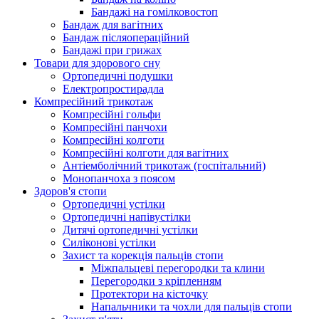
Бандажі на гомілковостоп
Бандаж для вагітних
Бандаж післяопераційний
Бандажі при грижах
Товари для здорового сну
Ортопедичні подушки
Електропростирадла
Компресійний трикотаж
Компресійні гольфи
Компресійні панчохи
Компресійні колготи
Компресійні колготи для вагітних
Антіемболічний трикотаж (госпітальний)
Монопанчоха з поясом
Здоров'я стопи
Ортопедичні устілки
Ортопедичні напівустілки
Дитячі ортопедичні устілки
Силіконові устілки
Захист та корекція пальців стопи
Міжпальцеві перегородки та клини
Перегородки з кріпленням
Протектори на кісточку
Напальчники та чохли для пальців стопи