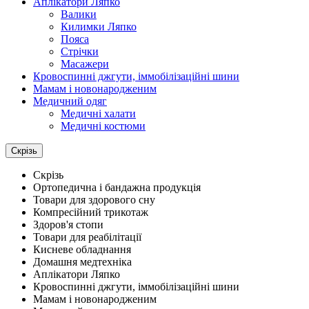
Аплікатори Ляпко
Валики
Килимки Ляпко
Пояса
Стрічки
Масажери
Кровоспинні джгути, іммобілізаційні шини
Мамам і новонародженим
Медичний одяг
Медичні халати
Медичні костюми
Скрізь
Скрізь
Ортопедична і бандажна продукція
Товари для здорового сну
Компресійний трикотаж
Здоров'я стопи
Товари для реабілітації
Кисневе обладнання
Домашня медтехніка
Аплікатори Ляпко
Кровоспинні джгути, іммобілізаційні шини
Мамам і новонародженим