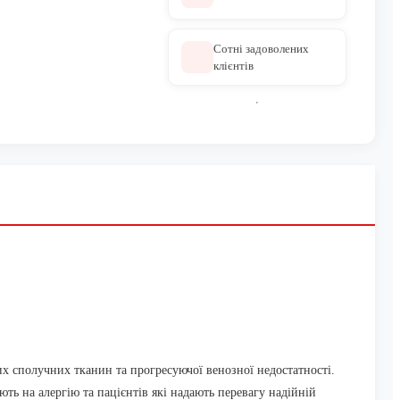
Сотні задоволених
клієнтів
ких сполучних тканин
та прогресуючої венозної недостатності.
ають на алергію та пацієнтів
які надають перевагу надійній