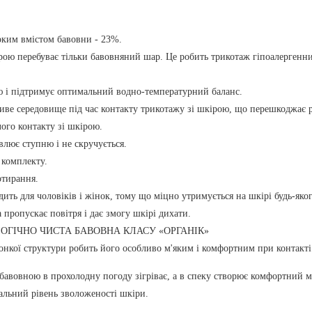
оким вмістом бавовни - 23%.
рою перебуває тільки бавовняний шар. Це робить трикотаж гіпоалергенним
ю і підтримує оптимальний водно-температурний баланс.
ливе середовище під час контакту трикотажу зі шкірою, що перешкоджає р
лого контакту зі шкірою.
авлює ступню і не скручується.
 комплекту.
отирання.
ить для чоловіків і жінок, тому що міцно утримується на шкірі будь-яко
пропускає повітря і дає змогу шкірі дихати.
ОГІЧНО ЧИСТА БАВОВНА КЛАСУ «ОРГАНІК»
онкої структури робить його особливо м'яким і комфортним при контакті
бавовною в прохолодну погоду зігріває, а в спеку створює комфортний мікр
альний рівень зволоженості шкіри.