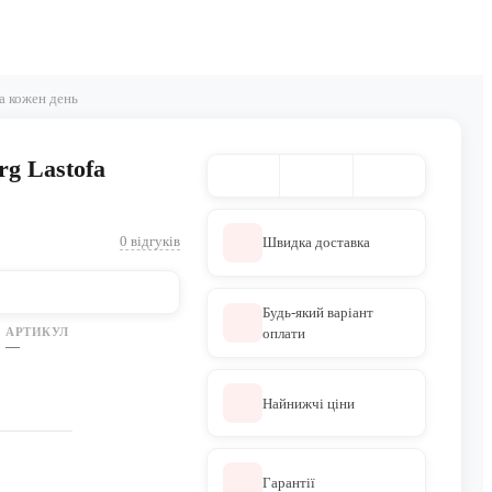
а кожен день
g Lastofa
0 відгуків
Швидка доставка
Будь-який варіант
АРТИКУЛ
оплати
—
Найнижчі ціни
Гарантії