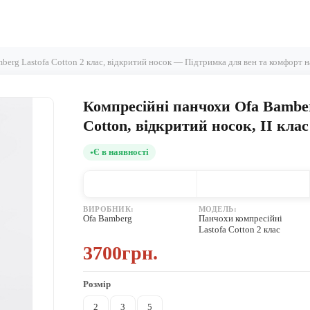
erg Lastofa Cotton 2 клас, відкритий носок — Підтримка для вен та комфорт н
Компресійні панчохи Ofa Bamber
Cotton, відкритий носок, II клас
Є в наявності
ВИРОБНИК:
МОДЕЛЬ:
Ofa Bamberg
Панчохи компресійні
Lastofa Cotton 2 клас
3700грн.
Розмір
2
3
5