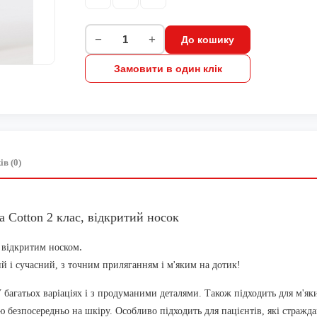
−
+
До кошику
Замовити в один клік
ів (0)
 Cotton 2 клас, відкритий носок
.
 відкритим носком
й і сучасний, з точним приляганням і м'яким
на дотик!
 багатьох варіаціях і з продуманими
деталями. Також підходить для м'я
ю безпосередньо на шкіру. Особливо підходить
для пацієнтів, які стражд