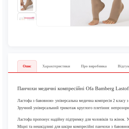
Опис
Характеристики
Про виробника
Відгук
Панчохи медичні компресійні Ofa Bamberg Lastofa
Ластофа
з бавовною
- універсальна медична компресія
2 класу з
Зручний універсальний трикотаж круглого плетіння:
непрозори
Ластофа пропонує надійну підтримку для чоловіків та
жінок. У
Міцні та нешкідливі для шкіри компресійні панчохи
з бавовно