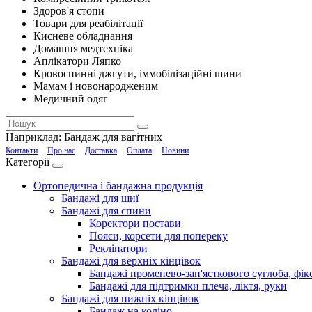
Здоров'я стопи
Товари для реабілітації
Кисневе обладнання
Домашня медтехніка
Аплікатори Ляпко
Кровоспинні джгути, іммобілізаційні шини
Мамам і новонародженим
Медичний одяг
Наприклад:
Бандаж для вагітних
Контакти
Про нас
Доставка
Оплата
Новини
Категорії
Ортопедична і бандажна продукція
Бандажі для шиї
Бандажі для спини
Коректори постави
Пояси, корсети для попереку
Реклінатори
Бандажі для верхніх кінцівок
Бандажі променево-зап'ясткового суглоба, фікс
Бандажі для підтримки плеча, ліктя, руки
Бандажі для нижніх кінцівок
Бандаж на коліно