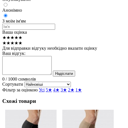
Анонімно
З моїм ім'ям
Ваша оцінка
★★★★★
★★★★★
Для відправки відгуку необхідно вказати оцінку
Ваш відгук:
Надіслати
0
/ 1000 символів
Сортувати
Фільтр за оцінкою
Усі
5★
4★
3★
2★
1★
Схожі товари