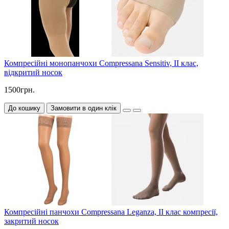
Компресійні монопанчохи Compressana Sensitiv, II клас,
відкритий носок
1500грн.
До кошику
Замовити в один клік
Компресійні панчохи Compressana Leganza, II клас компресії,
закритий носок