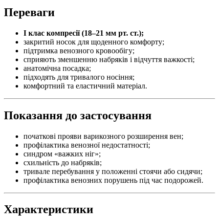
Переваги
I клас компресії (18–21 мм рт. ст.);
закритий носок для щоденного комфорту;
підтримка венозного кровообігу;
сприяють зменшенню набряків і відчуття важкості;
анатомічна посадка;
підходять для тривалого носіння;
комфортний та еластичний матеріал.
Показання до застосування
початкові прояви варикозного розширення вен;
профілактика венозної недостатності;
синдром «важких ніг»;
схильність до набряків;
тривале перебування у положенні стоячи або сидячи;
профілактика венозних порушень під час подорожей.
Характеристики