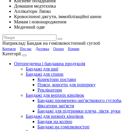
Кисневе обладнання
Домашня медтехніка
Аплікатори Ляпко
Кровоспинні джгути, іммобілізаційні шини
Мамам і новонародженим
Медичний одяг
Наприклад:
Бандаж на гомілковостопний суглоб
Контакти
Про нас
Доставка
Оплата
Новини
Категорії
Ортопедична і бандажна продукція
Бандажі для шиї
Бандажі для спини
Коректори постави
Пояси, корсети для попереку
Реклінатори
Бандажі для верхніх кінцівок
Бандажі променево-зап'ясткового суглоба,
фіксатори зап'ястя
Бандажі для підтримки плеча, ліктя, руки
Бандажі для нижніх кінцівок
Бандаж на коліно
Бандажі на гомілковостоп