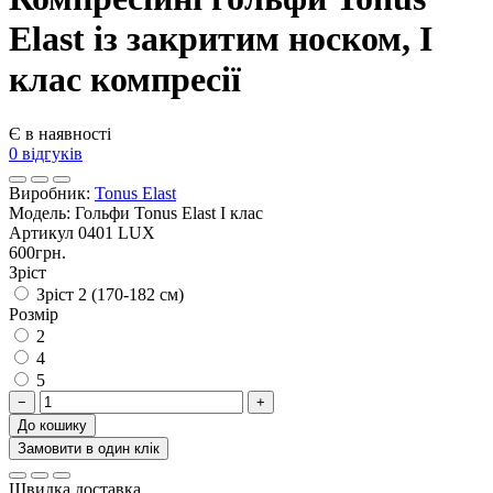
Elast із закритим носком, I
клас компресії
Є в наявності
0 відгуків
Виробник:
Tonus Elast
Модель:
Гольфи Tonus Elast I клас
Артикул
0401 LUX
600грн.
Зріст
Зріст 2 (170-182 см)
Розмір
2
4
5
−
+
До кошику
Замовити в один клік
Швидка доставка