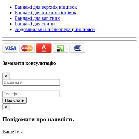
Бандажі для верхніх кінцівок
Бандажі для нижніх кінцівок
Бандажі для вагітних
Бандажі для спини
Абдомінальні і післяопераційні пояси
Замовити консультацію
×
Надіслати
×
Повідомити про наявність
Ваше ім'я