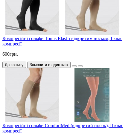
Компресійні гольфи Tonus Elast з відкритим носком, I клас
компресії
600грн.
До кошику
Замовити в один клік
Компресійні гольфи ComfortMed (відкритий носок), II клас
компресії