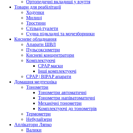
Ортопедичні вкладиші у взуття
Товари для реабілітації
Ходунки
Милиці
Тростини
Стільці-туалети
Судна підкладні та мочезборники
Кисневе обладнання
Апарати ШВЛ
Пульсоксиметри
Кисневі концентратори
Комплектуючі
CPAP маски
Інші комплектуючі
CPAP | BIPAP апарати
Домашня медтехніка
Тонометри
Тонометри автоматичні
Тонометри напіватоматичні
Механічні тонометри
Комплектуючі до тонометрів
Термометри
Небулайзери
Аплікатори Ляпко
Валики