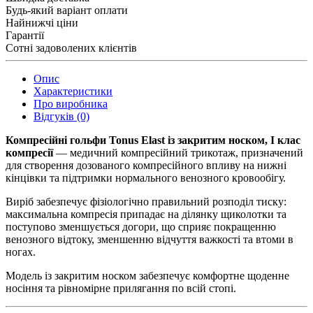
Будь-який варіант оплати
Найнижчі ціни
Гарантії
Сотні задоволених клієнтів
Опис
Характеристики
Про виробника
Відгуків (0)
Компресійні гольфи Tonus Elast із закритим носком, I клас
компресії
— медичний компресійний трикотаж, призначений
для створення дозованого компресійного впливу на нижні
кінцівки та підтримки нормального венозного кровообігу.
Виріб забезпечує фізіологічно правильний розподіл тиску:
максимальна компресія припадає на ділянку щиколотки та
поступово зменшується догори, що сприяє покращенню
венозного відтоку, зменшенню відчуття важкості та втоми в
ногах.
Модель із закритим носком забезпечує комфортне щоденне
носіння та рівномірне прилягання по всій стопі.