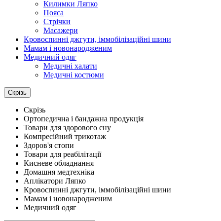
Килимки Ляпко
Пояса
Стрічки
Масажери
Кровоспинні джгути, іммобілізаційні шини
Мамам і новонародженим
Медичний одяг
Медичні халати
Медичні костюми
Скрізь
Скрізь
Ортопедична і бандажна продукція
Товари для здорового сну
Компресійний трикотаж
Здоров'я стопи
Товари для реабілітації
Кисневе обладнання
Домашня медтехніка
Аплікатори Ляпко
Кровоспинні джгути, іммобілізаційні шини
Мамам і новонародженим
Медичний одяг