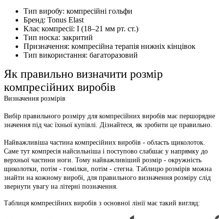
Тип виробу: компресійні гольфи
Бренд: Tonus Elast
Клас компресії: I (18–21 мм рт. ст.)
Тип носка: закритий
Призначення: компресійна терапія нижніх кінцівок
Тип використання: багаторазовий
Як правильно визначити розмір
компресійних виробів
Визначення розмірів
Вибір правильного розміру для компресійних виробів має першорядне
значення під час їхньої купівлі. Дізнайтеся, як зробити це правильно.
Найважливіша частина компресійних виробів - область щиколоток.
Саме тут компресія найсильніша і поступово слабшає у напрямку до
верхньої частини ноги. Тому найважливіший розмір - окружність
щиколотки, потім - гомілки, потім - стегна. Таблицю розмірів можна
знайти на кожному виробі, для правильного визначення розміру слід
звернути увагу на літерні позначення.
Таблиця компресійних виробів з основної лінії має такий вигляд: