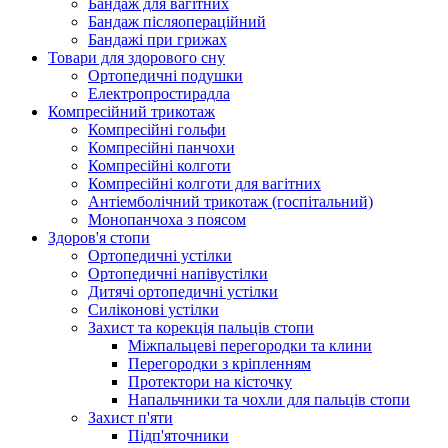
Бандаж для вагітних
Бандаж післяопераційний
Бандажі при грижах
Товари для здорового сну
Ортопедичні подушки
Електропростирадла
Компресійний трикотаж
Компресійні гольфи
Компресійні панчохи
Компресійні колготи
Компресійні колготи для вагітних
Антіемболічний трикотаж (госпітальний)
Монопанчоха з поясом
Здоров'я стопи
Ортопедичні устілки
Ортопедичні напівустілки
Дитячі ортопедичні устілки
Силіконові устілки
Захист та корекція пальців стопи
Міжпальцеві перегородки та клини
Перегородки з кріпленням
Протектори на кісточку
Напальчники та чохли для пальців стопи
Захист п'яти
Підп'яточники