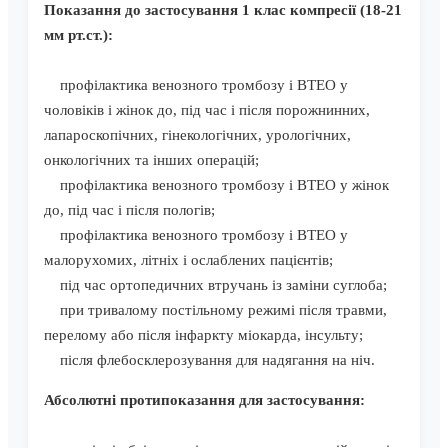
Показання до застосування 1 клас компресії (18-21
мм рт.ст.):
профілактика венозного тромбозу і ВТЕО у
чоловіків і жінок до, під час і після порожнинних,
лапароскопічних, гінекологічних, урологічних,
онкологічних та інших операцій;
профілактика венозного тромбозу і ВТЕО у жінок
до, під час і після пологів;
профілактика венозного тромбозу і ВТЕО у
малорухомих, літніх і ослаблених пацієнтів;
під час ортопедичних втручань із заміни суглоба;
при тривалому постільному режимі після травми,
перелому або після інфаркту міокарда, інсульту;
після флебосклерозування для надягання на ніч.
Абсолютні протипоказання для застосування: