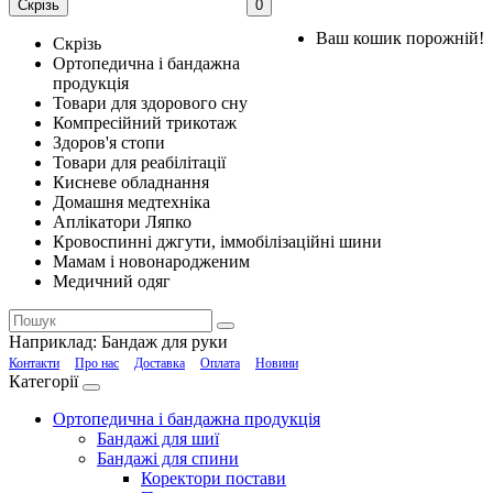
Скрізь
0
Ваш кошик порожній!
Скрізь
Ортопедична і бандажна
продукція
Товари для здорового сну
Компресійний трикотаж
Здоров'я стопи
Товари для реабілітації
Кисневе обладнання
Домашня медтехніка
Аплікатори Ляпко
Кровоспинні джгути, іммобілізаційні шини
Мамам і новонародженим
Медичний одяг
Наприклад:
Бандаж для руки
Контакти
Про нас
Доставка
Оплата
Новини
Категорії
Ортопедична і бандажна продукція
Бандажі для шиї
Бандажі для спини
Коректори постави