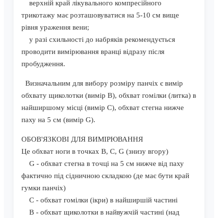
верхній край лікувального компресійного
трикотажу має розташовуватися на 5-10 см вище
рівня ураження вени;
у разі схильності до набряків рекомендується
проводити вимірювання вранці відразу після
пробудження.
Визначальним для вибору розміру панчіх є вимір
обхвату щиколотки (вимір B), обхват гомілки (литка) в
найширшому місці (вимір C), обхват стегна нижче
паху на 5 см (вимір G).
ОБОВ'ЯЗКОВІ ДЛЯ ВИМІРЮВАННЯ
Це обхват ноги в точках B, C, G (знизу вгору)
G - обхват стегна в точці на 5 см нижче від паху
фактично під сідничною складкою (де має бути край
гумки панчіх)
C - обхват гомілки (ікри) в найширшій частині
B - обхват щиколотки в найвужчій частині (над