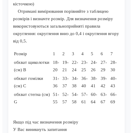
кісточкою)
Отримані вимірювання порівняйте з таблицею
розмірів і визначте розмір. Для визначення розміру
використовуються загальноприйняті правила
округлення: округлення вниз до 0,4 і округлення вгору
від 0,5.
Розмір
1
2
3
4
5
6
7
обхват щиколотки
18-
19-
22-
23-
24-
27-
28-
(см) B
20
21
24
25
26
29
30
обхват гомілки
31-
33-
34-
36-
38-
39-
40-
(см) C
36
37
38
40
41
42
43
обхват стегна (см)
51-
52-
54-
57-
60-
63-
66-
G
55
57
58
61
64
67
69
Якщо під час визначення розміру
У Вас виникнуть запитання