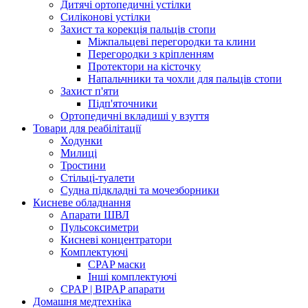
Дитячі ортопедичні устілки
Силіконові устілки
Захист та корекція пальців стопи
Міжпальцеві перегородки та клини
Перегородки з кріпленням
Протектори на кісточку
Напальчники та чохли для пальців стопи
Захист п'яти
Підп'яточники
Ортопедичні вкладиші у взуття
Товари для реабілітації
Ходунки
Милиці
Тростини
Стільці-туалети
Судна підкладні та мочезборники
Кисневе обладнання
Апарати ШВЛ
Пульсоксиметри
Кисневі концентратори
Комплектуючі
CPAP маски
Інші комплектуючі
CPAP | BIPAP апарати
Домашня медтехніка