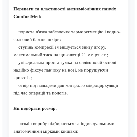
Переваги та властивості антиемболічних панчіх
ComfortMed:
пориста в'язка забезпечує терморегуляцію і водно-
сольовий баланс шкіри;
ступінь компресії зменшується знизу вгору.
максимальний тиск на щиколотці 21 мм рт. ст.;
універсальна проста гумка на силіконовій основі
надійно фіксує панчоху на нозі, не порушуючи
кровотік;
отвір під пальцями для контролю мікроциркуляції
під час операції та пологів.
Як підібрати розмір:
розмір виробу підбирається за індивідуальними
анатомічними мірками кінцівки;