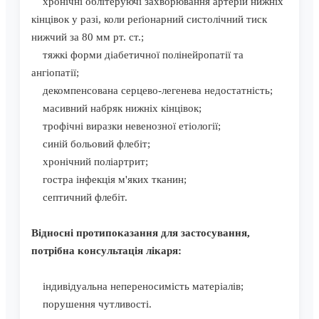
хронічні облітеруючі захворювання артерій нижніх
кінцівок у разі, коли реґіонарний систолічний тиск
нижчий за 80 мм рт. ст.;
тяжкі форми діабетичної полінейропатії та
ангіопатії;
декомпенсована серцево-легенева недостатність;
масивний набряк нижніх кінцівок;
трофічні виразки невенозної етіології;
синій больовий флебіт;
хронічний поліартрит;
гостра інфекція м'яких тканин;
септичний флебіт.
Відносні протипоказання для застосування,
потрібна консультація лікаря:
індивідуальна непереносимість матеріалів;
порушення чутливості.