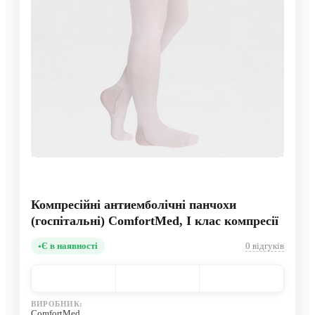
Компресійні антиемболічні панчохи
(госпітальні) ComfortMed, I клас компресії
Є в наявності
0 відгуків
ВИРОБНИК:
ComfortMed