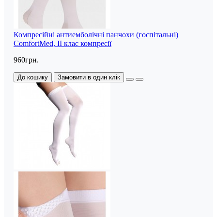
Компресійні антиемболічні панчохи (госпітальні)
ComfortMed, II клас компресії
960грн.
До кошику
Замовити в один клік