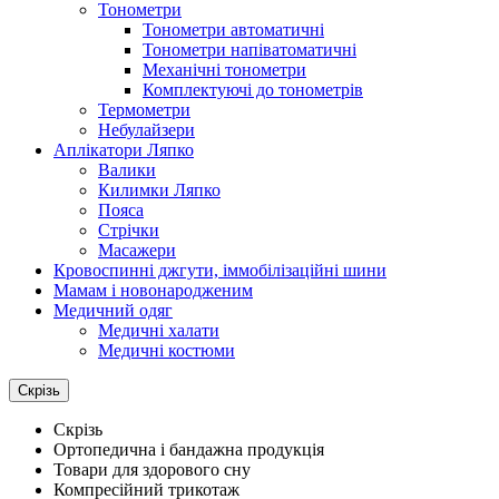
Тонометри
Тонометри автоматичні
Тонометри напіватоматичні
Механічні тонометри
Комплектуючі до тонометрів
Термометри
Небулайзери
Аплікатори Ляпко
Валики
Килимки Ляпко
Пояса
Стрічки
Масажери
Кровоспинні джгути, іммобілізаційні шини
Мамам і новонародженим
Медичний одяг
Медичні халати
Медичні костюми
Скрізь
Скрізь
Ортопедична і бандажна продукція
Товари для здорового сну
Компресійний трикотаж