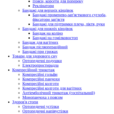
Пояси, корсети для попереку
Реклінатори
Бандажі для верхніх кінцівок
Бандажі променево-зап'ясткового суглоба,
фіксатори зап'ястя
Бандажі для підтримки плеча, ліктя, руки
Бандажі для нижніх кінцівок
Бандаж на коліно
Бандажі на гомілковостоп
Бандаж для вагітних
Бандаж післяопераційний
Бандажі при грижах
Товари для здорового сну
Ортопедичні подушки
Електропростирадла
Компресійний трикотаж
Компресійні гольфи
Компресійні панчохи
Компресійні колготи
Компресійні колготи для вагітних
Антіемболічний трикотаж (госпітальний)
Монопанчоха з поясом
Здоров'я стопи
Ортопедичні устілки
Ортопедичні напівустілки