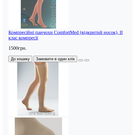
Компресійні панчохи ComfortMed (відкритий носок), II
клас компресії
1500грн.
До кошику
Замовити в один клік