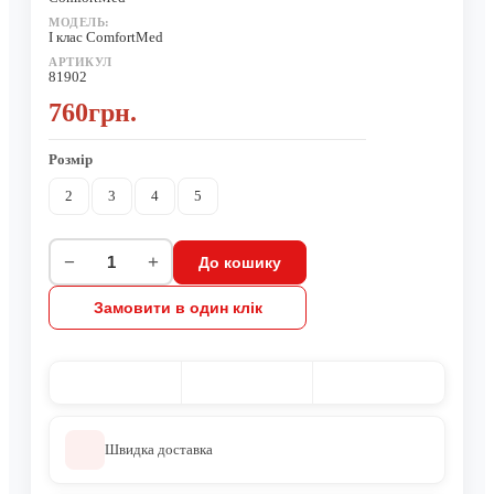
МОДЕЛЬ:
І клас ComfortMed
АРТИКУЛ
81902
760грн.
Розмір
2
3
4
5
−
+
До кошику
Замовити в один клік
Швидка доставка