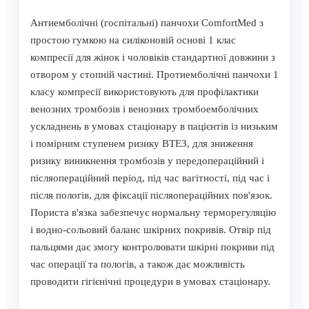
Антиемболічні (госпітальні) панчохи ComfortMed з
простою гумкою на силіконовій основі 1 клас
компресії для жінок і чоловіків стандартної довжини з
отвором у стопній частині. Протиемболічні панчохи 1
класу компресії використовують для профілактики
венозних тромбозів і венозних тромбоемболічних
ускладнень в умовах стаціонару в пацієнтів із низьким
і помірним ступенем ризику ВТЕЗ, для зниження
ризику виникнення тромбозів у передопераційний і
післяопераційний період, під час вагітності, під час і
після пологів, для фіксації післяопераційних пов'язок.
Пориста в'язка забезпечує нормальну терморегуляцію
і водно-сольовий баланс шкірних покривів. Отвір під
пальцями дає змогу контролювати шкірні покриви під
час операції та пологів, а також дає можливість
проводити гігієнічні процедури в умовах стаціонару.