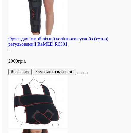
Ортез для іммобілізації колінного суглоба (тутор)
регульований ReMED R6301
1
2060грн.
До кошику
Замовити в один клік