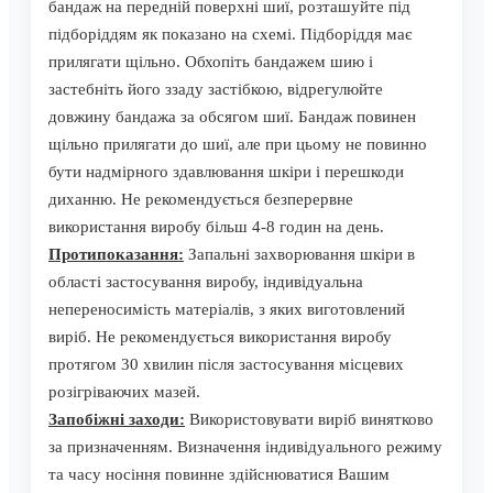
бандаж на передній поверхні шиї, розташуйте під
підборіддям як показано на схемі. Підборіддя має
прилягати щільно. Обхопіть бандажем шию і
застебніть його ззаду застібкою, відрегулюйте
довжину бандажа за обсягом шиї. Бандаж повинен
щільно прилягати до шиї, але при цьому не повинно
бути надмірного здавлювання шкіри і перешкоди
диханню. Не рекомендується безперервне
використання виробу більш 4-8 годин на день.
Протипоказання:
Запальні захворювання шкіри в
області застосування виробу, індивідуальна
непереносимість матеріалів, з яких виготовлений
виріб. Не рекомендується використання виробу
протягом 30 хвилин після застосування місцевих
розігріваючих мазей.
Запобіжні заходи:
Використовувати виріб винятково
за призначенням. Визначення індивідуального режиму
та часу носіння повинне здійснюватися Вашим