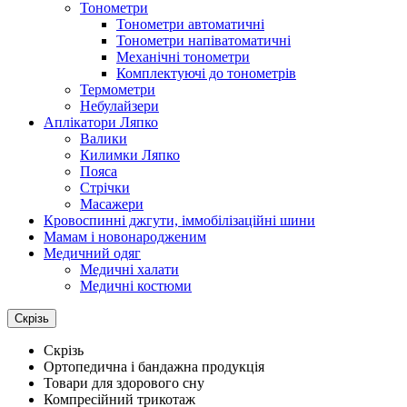
Тонометри
Тонометри автоматичні
Тонометри напіватоматичні
Механічні тонометри
Комплектуючі до тонометрів
Термометри
Небулайзери
Аплікатори Ляпко
Валики
Килимки Ляпко
Пояса
Стрічки
Масажери
Кровоспинні джгути, іммобілізаційні шини
Мамам і новонародженим
Медичний одяг
Медичні халати
Медичні костюми
Скрізь
Скрізь
Ортопедична і бандажна продукція
Товари для здорового сну
Компресійний трикотаж