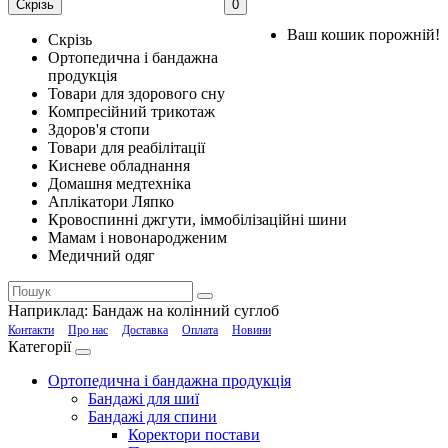
Скрізь
0
Ваш кошик порожній!
Скрізь
Ортопедична і бандажна
продукція
Товари для здорового сну
Компресійний трикотаж
Здоров'я стопи
Товари для реабілітації
Кисневе обладнання
Домашня медтехніка
Аплікатори Ляпко
Кровоспинні джгути, іммобілізаційні шини
Мамам і новонародженим
Медичний одяг
Наприклад:
Бандаж на колінний суглоб
Контакти
Про нас
Доставка
Оплата
Новини
Категорії
Ортопедична і бандажна продукція
Бандажі для шиї
Бандажі для спини
Коректори постави