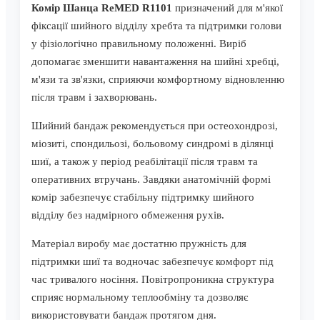
Комір Шанца ReMED R1101
призначений для м'якої
фіксації шийного відділу хребта та підтримки голови
у фізіологічно правильному положенні. Виріб
допомагає зменшити навантаження на шийні хребці,
м'язи та зв'язки, сприяючи комфортному відновленню
після травм і захворювань.
Шийний бандаж рекомендується при остеохондрозі,
міозиті, спондильозі, больовому синдромі в ділянці
шиї, а також у період реабілітації після травм та
оперативних втручань. Завдяки анатомічній формі
комір забезпечує стабільну підтримку шийного
відділу без надмірного обмеження рухів.
Матеріал виробу має достатню пружність для
підтримки шиї та водночас забезпечує комфорт під
час тривалого носіння. Повітропроникна структура
сприяє нормальному теплообміну та дозволяє
використовувати бандаж протягом дня.