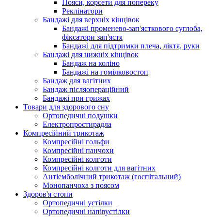
Пояси, корсети для попереку
Реклінатори
Бандажі для верхніх кінцівок
Бандажі променево-зап'ясткового суглоба,
фіксатори зап'ястя
Бандажі для підтримки плеча, ліктя, руки
Бандажі для нижніх кінцівок
Бандаж на коліно
Бандажі на гомілковостоп
Бандаж для вагітних
Бандаж післяопераційний
Бандажі при грижах
Товари для здорового сну
Ортопедичні подушки
Електропростирадла
Компресійний трикотаж
Компресійні гольфи
Компресійні панчохи
Компресійні колготи
Компресійні колготи для вагітних
Антіемболічний трикотаж (госпітальний)
Монопанчоха з поясом
Здоров'я стопи
Ортопедичні устілки
Ортопедичні напівустілки