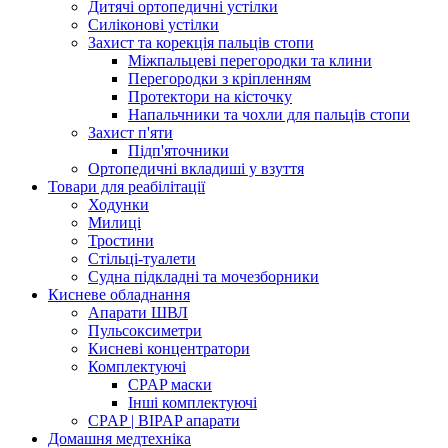
Дитячі ортопедичні устілки
Силіконові устілки
Захист та корекція пальців стопи
Міжпальцеві перегородки та клини
Перегородки з кріпленням
Протектори на кісточку
Напальчники та чохли для пальців стопи
Захист п'яти
Підп'яточники
Ортопедичні вкладиші у взуття
Товари для реабілітації
Ходунки
Милиці
Тростини
Стільці-туалети
Судна підкладні та мочезборники
Кисневе обладнання
Апарати ШВЛ
Пульсоксиметри
Кисневі концентратори
Комплектуючі
CPAP маски
Інші комплектуючі
CPAP | BIPAP апарати
Домашня медтехніка