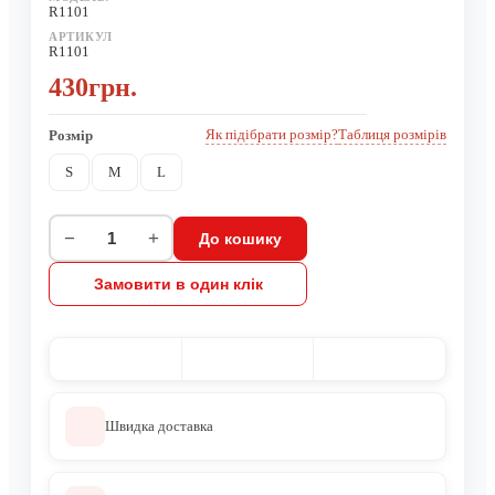
R1101
АРТИКУЛ
R1101
430грн.
Як підібрати розмір?
Таблиця розмірів
Розмір
S
M
L
−
+
До кошику
Замовити в один клік
Швидка доставка