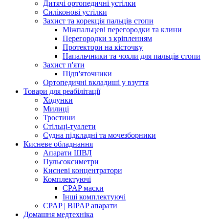
Дитячі ортопедичні устілки
Силіконові устілки
Захист та корекція пальців стопи
Міжпальцеві перегородки та клини
Перегородки з кріпленням
Протектори на кісточку
Напальчники та чохли для пальців стопи
Захист п'яти
Підп'яточники
Ортопедичні вкладиші у взуття
Товари для реабілітації
Ходунки
Милиці
Тростини
Стільці-туалети
Судна підкладні та мочезборники
Кисневе обладнання
Апарати ШВЛ
Пульсоксиметри
Кисневі концентратори
Комплектуючі
CPAP маски
Інші комплектуючі
CPAP | BIPAP апарати
Домашня медтехніка