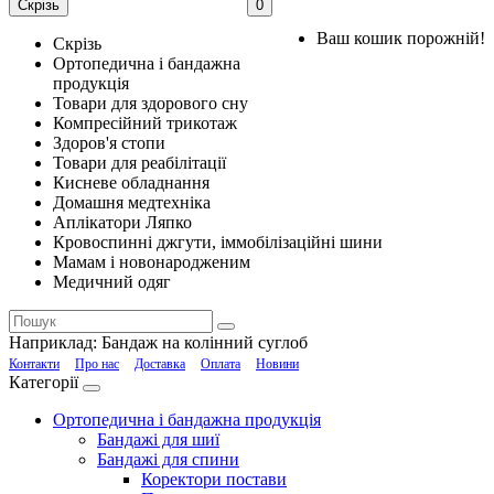
Скрізь
0
Ваш кошик порожній!
Скрізь
Ортопедична і бандажна
продукція
Товари для здорового сну
Компресійний трикотаж
Здоров'я стопи
Товари для реабілітації
Кисневе обладнання
Домашня медтехніка
Аплікатори Ляпко
Кровоспинні джгути, іммобілізаційні шини
Мамам і новонародженим
Медичний одяг
Наприклад:
Бандаж на колінний суглоб
Контакти
Про нас
Доставка
Оплата
Новини
Категорії
Ортопедична і бандажна продукція
Бандажі для шиї
Бандажі для спини
Коректори постави