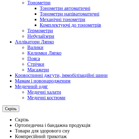
Тонометри
Тонометри автоматичні
Тонометри напіватоматичні
Механічні тонометри
Комплектуючі до тонометрів
Термометри
Небулайзери
Аплікатори Ляпко
Валики
Килимки Ляпко
Пояса
Стрічки
Масажери
Кровоспинні джгути, іммобілізаційні шини
Мамам і новонародженим
Медичний одяг
Медичні халати
Медичні костюми
Скрізь
Скрізь
Ортопедична і бандажна продукція
Товари для здорового сну
Компресійний трикотаж