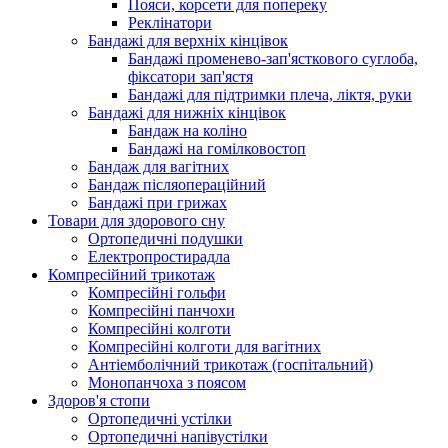
Пояси, корсети для попереку
Реклінатори
Бандажі для верхніх кінцівок
Бандажі променево-зап'ясткового суглоба,
фіксатори зап'ястя
Бандажі для підтримки плеча, ліктя, руки
Бандажі для нижніх кінцівок
Бандаж на коліно
Бандажі на гомілковостоп
Бандаж для вагітних
Бандаж післяопераційний
Бандажі при грижах
Товари для здорового сну
Ортопедичні подушки
Електропростирадла
Компресійний трикотаж
Компресійні гольфи
Компресійні панчохи
Компресійні колготи
Компресійні колготи для вагітних
Антіемболічний трикотаж (госпітальний)
Монопанчоха з поясом
Здоров'я стопи
Ортопедичні устілки
Ортопедичні напівустілки