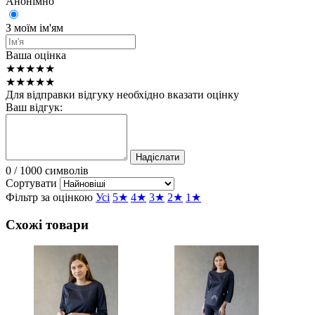
Анонімно
З моїм ім'ям
Ваша оцінка
★★★★★
★★★★★
Для відправки відгуку необхідно вказати оцінку
Ваш відгук:
Надіслати
0
/ 1000 символів
Сортувати
Фільтр за оцінкою
Усі
5★
4★
3★
2★
1★
Схожі товари