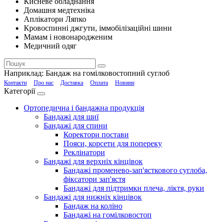
Кисневе обладнання
Домашня медтехніка
Аплікатори Ляпко
Кровоспинні джгути, іммобілізаційні шини
Мамам і новонародженим
Медичний одяг
Наприклад:
Бандаж на гомілковостопний суглоб
Контакти
Про нас
Доставка
Оплата
Новини
Категорії
Ортопедична і бандажна продукція
Бандажі для шиї
Бандажі для спини
Коректори постави
Пояси, корсети для попереку
Реклінатори
Бандажі для верхніх кінцівок
Бандажі променево-зап'ясткового суглоба,
фіксатори зап'ястя
Бандажі для підтримки плеча, ліктя, руки
Бандажі для нижніх кінцівок
Бандаж на коліно
Бандажі на гомілковостоп