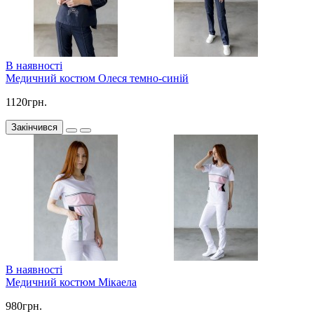
В наявності
Медичний костюм Олеся темно-синiй
1120грн.
Закінчився
В наявності
Медичний костюм Мікаела
980грн.