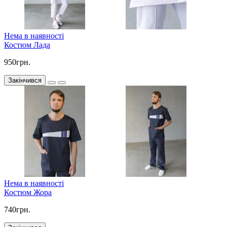
Нема в наявності
Костюм Лада
950грн.
Закінчився
Нема в наявності
Костюм Жора
740грн.