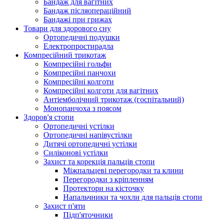
Бандаж для вагітних
Бандаж післяопераційний
Бандажі при грижах
Товари для здорового сну
Ортопедичні подушки
Електропростирадла
Компресійний трикотаж
Компресійні гольфи
Компресійні панчохи
Компресійні колготи
Компресійні колготи для вагітних
Антіемболічний трикотаж (госпітальний)
Монопанчоха з поясом
Здоров'я стопи
Ортопедичні устілки
Ортопедичні напівустілки
Дитячі ортопедичні устілки
Силіконові устілки
Захист та корекція пальців стопи
Міжпальцеві перегородки та клини
Перегородки з кріпленням
Протектори на кісточку
Напальчники та чохли для пальців стопи
Захист п'яти
Підп'яточники