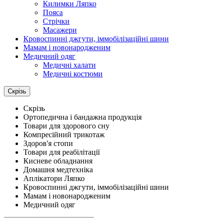
Килимки Ляпко
Пояса
Стрічки
Масажери
Кровоспинні джгути, іммобілізаційні шини
Мамам і новонародженим
Медичний одяг
Медичні халати
Медичні костюми
Скрізь
Скрізь
Ортопедична і бандажна продукція
Товари для здорового сну
Компресійний трикотаж
Здоров'я стопи
Товари для реабілітації
Кисневе обладнання
Домашня медтехніка
Аплікатори Ляпко
Кровоспинні джгути, іммобілізаційні шини
Мамам і новонародженим
Медичний одяг