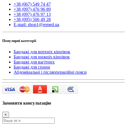
+38 (067) 549 74 47
+38 (097) 476 96 89
+38 (097) 476 97 13
+38 (095) 506 49 28
E-mail: shop1@remed.ua
Популярні категорії
Бандажі для верхніх кінцівок
Бандажі для нижніх кінцівок
Бандажі для вагітних
Бандажі для спини
Абдомінальні і післяопераційні пояси
Замовити консультацію
×