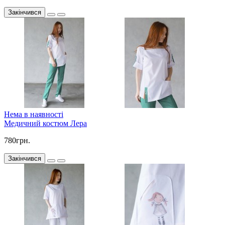
Закінчився
Нема в наявності
Медичний костюм Лера
780грн.
Закінчився