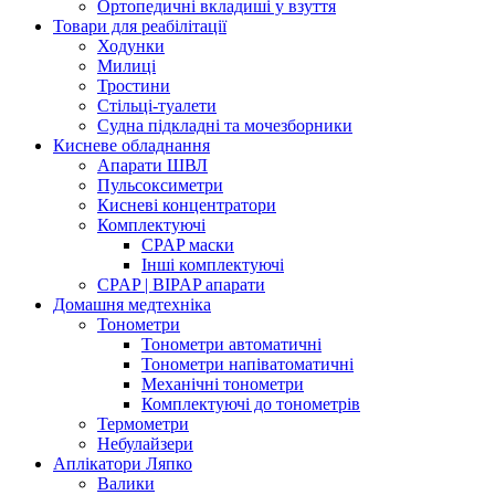
Ортопедичні вкладиші у взуття
Товари для реабілітації
Ходунки
Милиці
Тростини
Стільці-туалети
Судна підкладні та мочезборники
Кисневе обладнання
Апарати ШВЛ
Пульсоксиметри
Кисневі концентратори
Комплектуючі
CPAP маски
Інші комплектуючі
CPAP | BIPAP апарати
Домашня медтехніка
Тонометри
Тонометри автоматичні
Тонометри напіватоматичні
Механічні тонометри
Комплектуючі до тонометрів
Термометри
Небулайзери
Аплікатори Ляпко
Валики