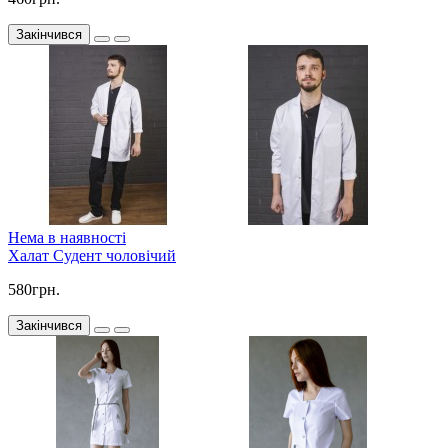
Закінчився
Нема в наявності
Халат Судент чоловічий
580грн.
Закінчився