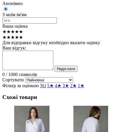
Анонімно
З моїм ім'ям
Ваша оцінка
★★★★★
★★★★★
Для відправки відгуку необхідно вказати оцінку
Ваш відгук:
Надіслати
0
/ 1000 символів
Сортувати
Фільтр за оцінкою
Усі
5★
4★
3★
2★
1★
Схожі товари