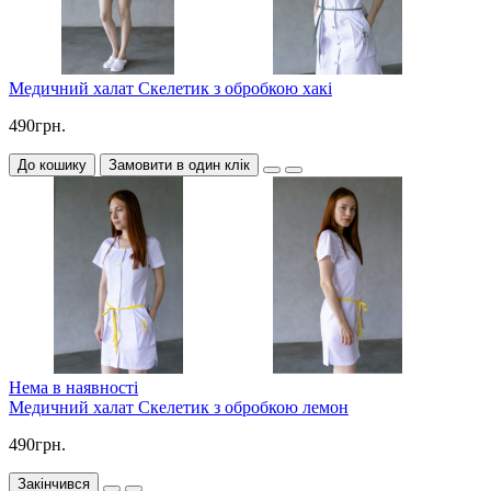
Медичний халат Скелетик з обробкою хакі
490грн.
До кошику
Замовити в один клік
Нема в наявності
Медичний халат Скелетик з обробкою лемон
490грн.
Закінчився