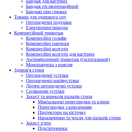
Бандаж для вагітних
Бандаж післяопераційний
Бандажі при грижах
Товари для здорового сну
Ортопедичні подушки
Електропростирадла
Компресійний трикотаж
Компресійні гольфи
Компресійні панчохи
Компресійні колготи
Компресійні колготи для вагітних
Антіемболічний трикотаж (госпітальний)
Монопанчоха з поясом
Здоров'я стопи
Ортопедичні устілки
Ортопедичні напівустілки
Дитячі ортопедичні устілки
Силіконові устілки
Захист та корекція пальців стопи
Міжпальцеві перегородки та клини
Перегородки з кріпленням
Протектори на кісточку
Напальчники та чохли для пальців стопи
Захист п'яти
Підп'яточники