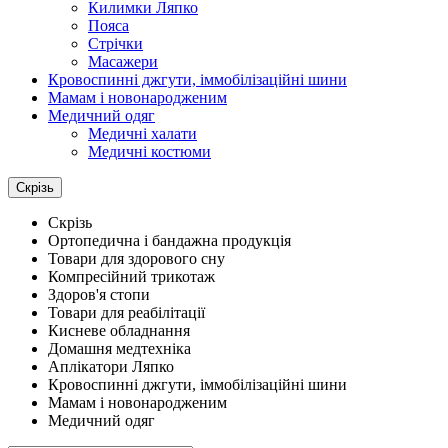
Килимки Ляпко
Пояса
Стрічки
Масажери
Кровоспинні джгути, іммобілізаційні шини
Мамам і новонародженим
Медичний одяг
Медичні халати
Медичні костюми
Скрізь
Скрізь
Ортопедична і бандажна продукція
Товари для здорового сну
Компресійний трикотаж
Здоров'я стопи
Товари для реабілітації
Кисневе обладнання
Домашня медтехніка
Аплікатори Ляпко
Кровоспинні джгути, іммобілізаційні шини
Мамам і новонародженим
Медичний одяг