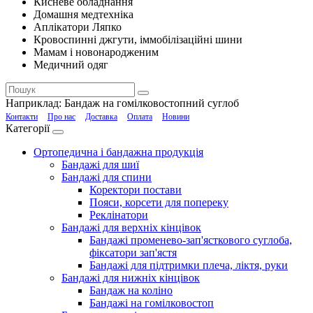
Кисневе обладнання
Домашня медтехніка
Аплікатори Ляпко
Кровоспинні джгути, іммобілізаційні шини
Мамам і новонародженим
Медичний одяг
Наприклад:
Бандаж на гомілковостопний суглоб
Контакти
Про нас
Доставка
Оплата
Новини
Категорії
Ортопедична і бандажна продукція
Бандажі для шиї
Бандажі для спини
Коректори постави
Пояси, корсети для попереку
Реклінатори
Бандажі для верхніх кінцівок
Бандажі променево-зап'ясткового суглоба,
фіксатори зап'ястя
Бандажі для підтримки плеча, ліктя, руки
Бандажі для нижніх кінцівок
Бандаж на коліно
Бандажі на гомілковостоп