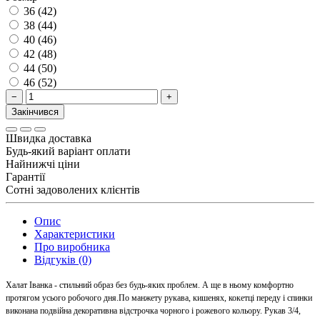
36 (42)
38 (44)
40 (46)
42 (48)
44 (50)
46 (52)
−
+
Закінчився
Швидка доставка
Будь-який варіант оплати
Найнижчі ціни
Гарантії
Сотні задоволених клієнтів
Опис
Характеристики
Про виробника
Відгуків (0)
Халат Іванка - стильний образ без будь-яких проблем. А ще в ньому комфортно
протягом усього робочого дня.По манжету рукава, кишенях, кокетці переду і спинки
виконана подвійна декоративна відстрочка чорного і рожевого кольору. Рукав 3/4,