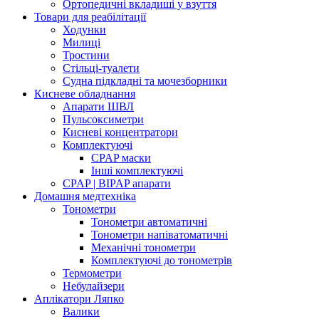
Ортопедичні вкладиші у взуття
Товари для реабілітації
Ходунки
Милиці
Тростини
Стільці-туалети
Судна підкладні та мочезборники
Кисневе обладнання
Апарати ШВЛ
Пульсоксиметри
Кисневі концентратори
Комплектуючі
CPAP маски
Інші комплектуючі
CPAP | BIPAP апарати
Домашня медтехніка
Тонометри
Тонометри автоматичні
Тонометри напіватоматичні
Механічні тонометри
Комплектуючі до тонометрів
Термометри
Небулайзери
Аплікатори Ляпко
Валики