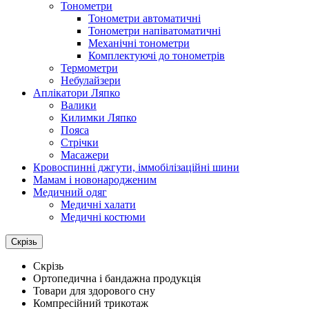
Тонометри
Тонометри автоматичні
Тонометри напіватоматичні
Механічні тонометри
Комплектуючі до тонометрів
Термометри
Небулайзери
Аплікатори Ляпко
Валики
Килимки Ляпко
Пояса
Стрічки
Масажери
Кровоспинні джгути, іммобілізаційні шини
Мамам і новонародженим
Медичний одяг
Медичні халати
Медичні костюми
Скрізь
Скрізь
Ортопедична і бандажна продукція
Товари для здорового сну
Компресійний трикотаж