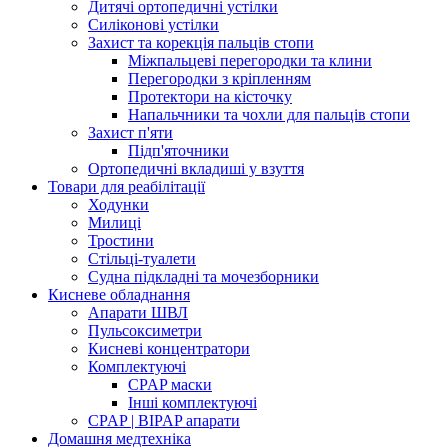
Дитячі ортопедичні устілки
Силіконові устілки
Захист та корекція пальців стопи
Міжпальцеві перегородки та клини
Перегородки з кріпленням
Протектори на кісточку
Напальчники та чохли для пальців стопи
Захист п'яти
Підп'яточники
Ортопедичні вкладиші у взуття
Товари для реабілітації
Ходунки
Милиці
Тростини
Стільці-туалети
Судна підкладні та мочезборники
Кисневе обладнання
Апарати ШВЛ
Пульсоксиметри
Кисневі концентратори
Комплектуючі
CPAP маски
Інші комплектуючі
CPAP | BIPAP апарати
Домашня медтехніка