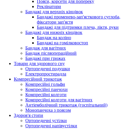
Пояси, корсети для попереку
Реклінатори
Бандажі для верхніх кінцівок
Бандажі променево-зап'ясткового суглоба,
фіксатори зап'ястя
Бандажі для підтримки плеча, ліктя, руки
Бандажі для нижніх кінцівок
Бандаж на коліно
Бандажі на гомілковостоп
Бандаж для вагітних
Бандаж післяопераційний
Бандажі при грижах
Товари для здорового сну
Ортопедичні подушки
Електропростирадла
Компресійний трикотаж
Компресійні гольфи
Компресійні панчохи
Компресійні колготи
Компресійні колготи для вагітних
Антіемболічний трикотаж (госпітальний)
Монопанчоха з поясом
Здоров'я стопи
Ортопедичні устілки
Ортопедичні напівустілки