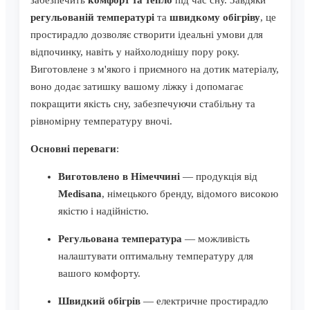
забезпечить
комфорт та тепло
під час сну. Завдяки
регульованій температурі
та
швидкому обігріву
, це
простирадло дозволяє створити ідеальні умови для
відпочинку, навіть у найхолоднішу пору року.
Виготовлене з м'якого і приємного на дотик матеріалу,
воно додає затишку вашому ліжку і допомагає
покращити якість сну, забезпечуючи стабільну та
рівномірну температуру вночі.
Основні переваги
:
Виготовлено в Німеччині
— продукція від
Medisana
, німецького бренду, відомого високою
якістю і надійністю.
Регульована температура
— можливість
налаштувати оптимальну температуру для
вашого комфорту.
Швидкий обігрів
— електричне простирадло