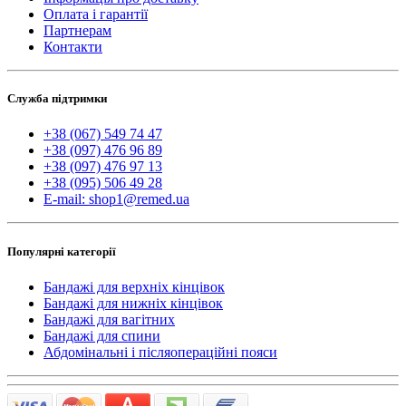
Оплата і гарантії
Партнерам
Контакти
Служба підтримки
+38 (067) 549 74 47
+38 (097) 476 96 89
+38 (097) 476 97 13
+38 (095) 506 49 28
E-mail: shop1@remed.ua
Популярні категорії
Бандажі для верхніх кінцівок
Бандажі для нижніх кінцівок
Бандажі для вагітних
Бандажі для спини
Абдомінальні і післяопераційні пояси