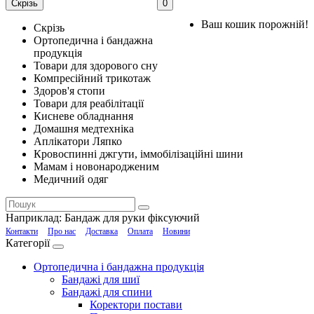
Скрізь
0
Ваш кошик порожній!
Скрізь
Ортопедична і бандажна
продукція
Товари для здорового сну
Компресійний трикотаж
Здоров'я стопи
Товари для реабілітації
Кисневе обладнання
Домашня медтехніка
Аплікатори Ляпко
Кровоспинні джгути, іммобілізаційні шини
Мамам і новонародженим
Медичний одяг
Наприклад:
Бандаж для руки фіксуючий
Контакти
Про нас
Доставка
Оплата
Новини
Категорії
Ортопедична і бандажна продукція
Бандажі для шиї
Бандажі для спини
Коректори постави