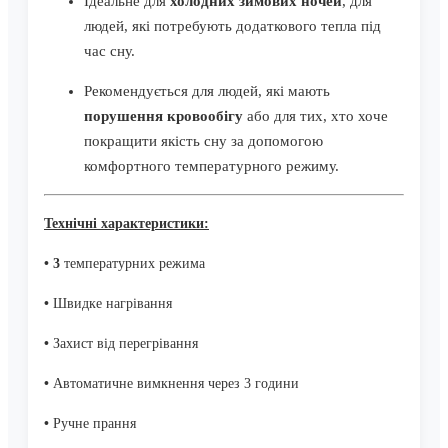
Ідеальне для
холодних зимових ночей
, для
людей, які потребують додаткового тепла під
час сну.
Рекомендується для людей, які мають
порушення кровообігу
або для тих, хто хоче
покращити якість сну за допомогою
комфортного температурного режиму.
Технічні характеристики:
•
3
температурних режима
•
Швидке нагрівання
•
Захист від перегрівання
•
Автоматичне вимкнення через 3 години
•
Ручне прання