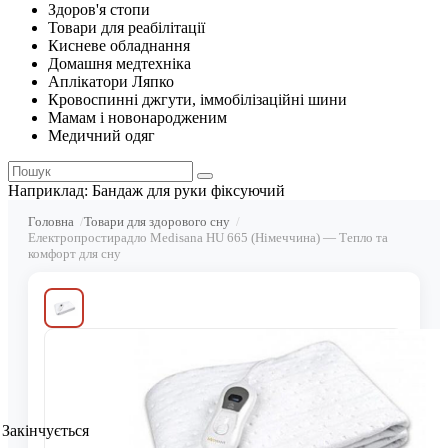
Здоров'я стопи
Товари для реабілітації
Кисневе обладнання
Домашня медтехніка
Аплікатори Ляпко
Кровоспинні джгути, іммобілізаційні шини
Мамам і новонародженим
Медичний одяг
Наприклад:
Бандаж для руки фіксуючий
Головна
Товари для здорового сну
Електропростирадло Medisana HU 665 (Німеччина) — Тепло та
комфорт для сну
Закінчується