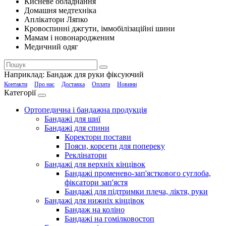
Кисневе обладнання
Домашня медтехніка
Аплікатори Ляпко
Кровоспинні джгути, іммобілізаційні шини
Мамам і новонародженим
Медичний одяг
Наприклад:
Бандаж для руки фіксуючий
Контакти
Про нас
Доставка
Оплата
Новини
Категорії
Ортопедична і бандажна продукція
Бандажі для шиї
Бандажі для спини
Коректори постави
Пояси, корсети для попереку
Реклінатори
Бандажі для верхніх кінцівок
Бандажі променево-зап'ясткового суглоба,
фіксатори зап'ястя
Бандажі для підтримки плеча, ліктя, руки
Бандажі для нижніх кінцівок
Бандаж на коліно
Бандажі на гомілковостоп