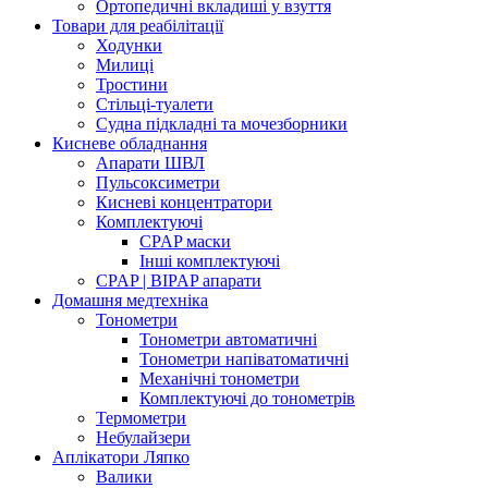
Ортопедичні вкладиші у взуття
Товари для реабілітації
Ходунки
Милиці
Тростини
Стільці-туалети
Судна підкладні та мочезборники
Кисневе обладнання
Апарати ШВЛ
Пульсоксиметри
Кисневі концентратори
Комплектуючі
CPAP маски
Інші комплектуючі
CPAP | BIPAP апарати
Домашня медтехніка
Тонометри
Тонометри автоматичні
Тонометри напіватоматичні
Механічні тонометри
Комплектуючі до тонометрів
Термометри
Небулайзери
Аплікатори Ляпко
Валики