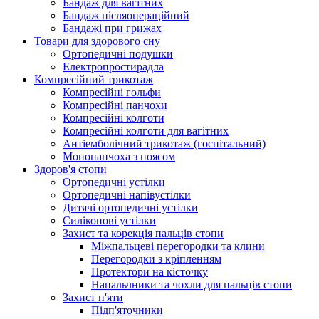
Бандаж для вагітних
Бандаж післяопераційний
Бандажі при грижах
Товари для здорового сну
Ортопедичні подушки
Електропростирадла
Компресійний трикотаж
Компресійні гольфи
Компресійні панчохи
Компресійні колготи
Компресійні колготи для вагітних
Антіемболічний трикотаж (госпітальний)
Монопанчоха з поясом
Здоров'я стопи
Ортопедичні устілки
Ортопедичні напівустілки
Дитячі ортопедичні устілки
Силіконові устілки
Захист та корекція пальців стопи
Міжпальцеві перегородки та клини
Перегородки з кріпленням
Протектори на кісточку
Напальчники та чохли для пальців стопи
Захист п'яти
Підп'яточники