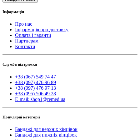
Інформація
Про нас
Інформація про доставку
Оплата і гарантії
Партнерам
Контакти
Служба підтримки
+38 (067) 549 74 47
+38 (097) 476 96 89
+38 (097) 476 97 13
+38 (095) 506 49 28
E-mail: shop1@remed.ua
Популярні категорії
Бандажі для верхніх кінцівок
Бандажі для нижніх кінцівок