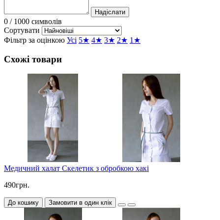
Надіслати
0
/ 1000 символів
Сортувати
Фільтр за оцінкою
Усі
5★
4★
3★
2★
1★
Схожі товари
Медичний халат Скелетик з обробкою хакі
490грн.
До кошику
Замовити в один клік