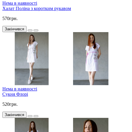
Нема в наявності
Халат Поліна з коротким рукавом
570грн.
Закінчився
Нема в наявності
Сукня Флорі
520грн.
Закінчився