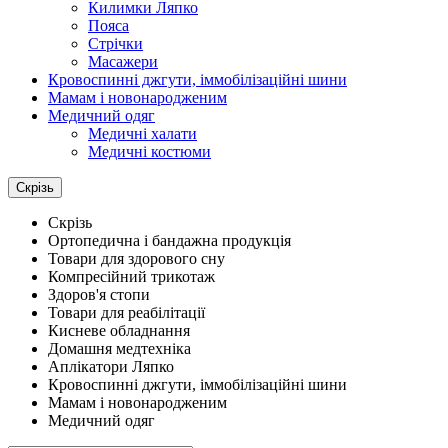
Килимки Ляпко
Пояса
Стрічки
Масажери
Кровоспинні джгути, іммобілізаційні шини
Мамам і новонародженим
Медичний одяг
Медичні халати
Медичні костюми
Скрізь
Скрізь
Ортопедична і бандажна продукція
Товари для здорового сну
Компресійний трикотаж
Здоров'я стопи
Товари для реабілітації
Кисневе обладнання
Домашня медтехніка
Аплікатори Ляпко
Кровоспинні джгути, іммобілізаційні шини
Мамам і новонародженим
Медичний одяг